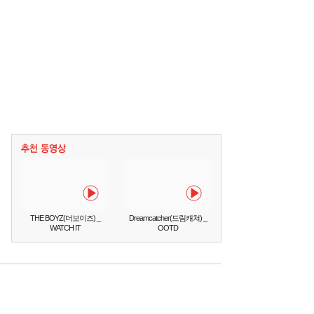
THE BOYZ(더보이즈) _
Dreamcatcher(드림캐쳐) _
WATCH IT
OOTD