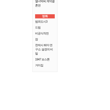
열녀박씨 계약결
혼뎐
영화
범죄도시3
드림
비공식작전
잠
천박사 퇴마 연
구소: 설경의 비
밀
1947 보스톤
거미집