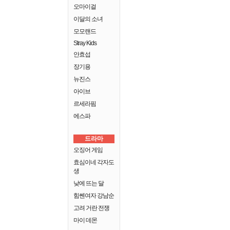
오마이걸
이달의 소녀
모모랜드
Stray Kids
안효섭
장기용
뉴진스
아이브
르세라핌
에스파
드라마
오징어 게임
효심이네 각자도
생
낮에 뜨는 달
힘쎈여자 강남순
고려 거란 전쟁
마이 데몬