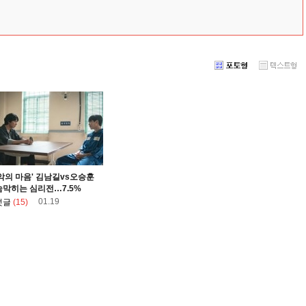
'악의 마음' 김남길vs오승훈
숨막히는 심리전…7.5%
01.19
덧글
(15)