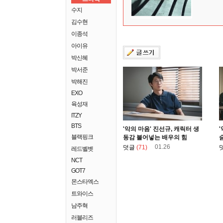
수지
김수현
이종석
아이유
박신혜
박서준
박해진
EXO
육성재
ITZY
BTS
'악의 마음' 진선규, 캐릭터 생
블랙핑크
동감 불어넣는 배우의 힘
01.26
덧글
(71)
레드벨벳
NCT
GOT7
몬스타엑스
트와이스
남주혁
러블리즈