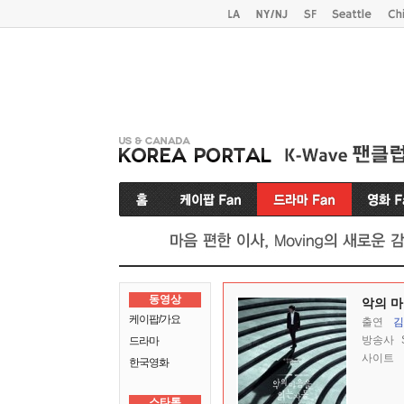
동영상
악의 마
케이팝/가요
출연
김
방송사
드라마
사이트
한국영화
스타톡