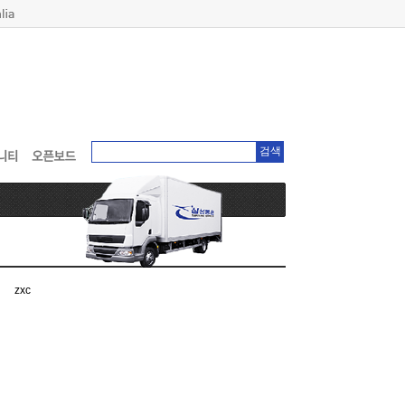
검색
zxc