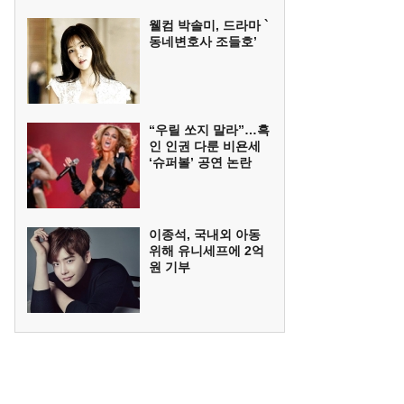
웰컴 박솔미, 드라마 `
동네변호사 조들호’
“우릴 쏘지 말라”…흑
인 인권 다룬 비욘세
‘슈퍼볼’ 공연 논란
이종석, 국내외 아동
위해 유니세프에 2억
원 기부