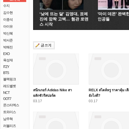
수지
김수현
‘낮에 뜨는 달’ 김영대, 표예
'마이 데몬' 완벽
진에 깜짝 고백… 혐관 로맨
인공들
이종석
스 시작
아이유
박신혜
박서준
박해진
EXO
육성재
ITZY
BTS
블랙핑크
레드벨벳
สนีกเกอร์ Adidas Nike สา
RELX สไตล์หรู ราคาคุ้ม เล
NCT
ยลักชัวรีสปอร์ต
ยังไงดี?
GOT7
03.17
03.17
몬스타엑스
트와이스
남주혁
러블리즈