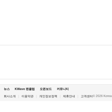
뉴스
KWave 팬클럽
오픈보드
커뮤니티
© 2026 Korea P
회사소개
|
이용약관
|
개인정보정책
|
제휴안내
|
고객센터