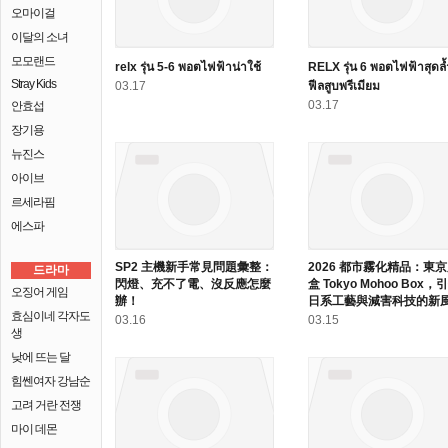
오마이걸
이달의 소녀
모모랜드
relx รุ่น 5-6 พอตไฟฟ้าน่าใช้
RELX รุ่น 6 พอตไฟฟ้าสุดล้
Stray Kids
03.17
ฟีลสูบพรีเมียม
03.17
안효섭
장기용
뉴진스
아이브
르세라핌
에스파
SP2 主機新手常見問題彙整：
2026 都市霧化精品：東
드라마
閃燈、充不了電、沒反應怎麼
盒 Tokyo Mohoo Box，
오징어 게임
辦！
日系工藝與減害科技的新
효심이네 각자도
03.16
03.15
생
낮에 뜨는 달
힘쎈여자 강남순
고려 거란 전쟁
마이 데몬