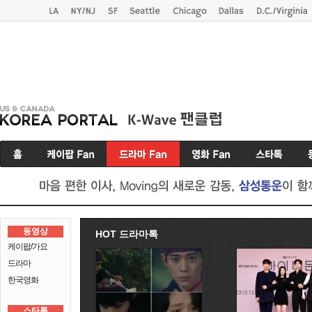
동영상
HOT 드라마톡
케이팝/가요
드라마
한국영화
스타톡