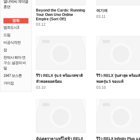
열녀박씨 계약결
혼뎐
Beyond the Cards: Running
여기여
Your Own Uno Online
03.11
Empire (Sort Of!)
영화
03.12
범죄도시3
드림
비공식작전
잠
천박사 퇴마 연
구소: 설경의 비
밀
1947 보스톤
รีวิว RELX รุ่น 6 พร้อมรสชาติ
รีวิว RELX รุ่นล่าสุด พร้อมห
หัวพอตยอดนิยม
พอดรุ่น 5 ของแท้
거미집
03.10
03.10
อัปเดตราคาบุหรี่ไฟฟ้า RELX
รีวิว RELX Infinity Plus แ