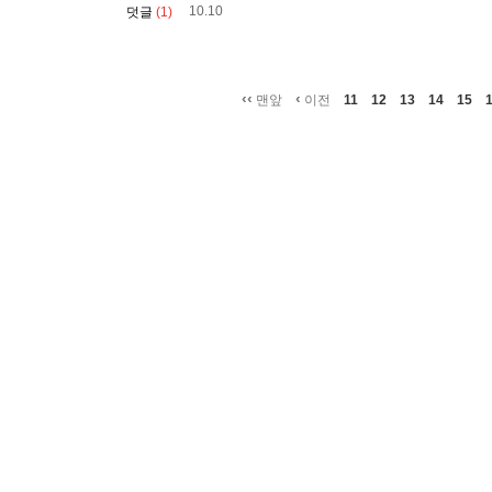
10.10
덧글
(1)
‹‹
‹
맨앞
이전
11
12
13
14
15