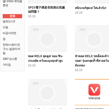
열녀박씨 계약결
혼뎐
SP2S電子煙是否容易出現漏
สนีกเกอร์สุดเท่ ใส่แล้วปัง!
油問題？
10.10
영화
10.10
범죄도시3
드림
비공식작전
잠
천박사 퇴마 연
구소: 설경의 비
밀
พอต RELX สุดคูล! หอม ฟิน
หัวพอต RELX รสเด็ดสะท้า
1947 보스톤
ประหยัด ควันละมุนทุกคำสูบ
ปอด! รุ่นหกสุดล้ำที่สายควัน
거미집
10.10
ต้องลอง
10.10