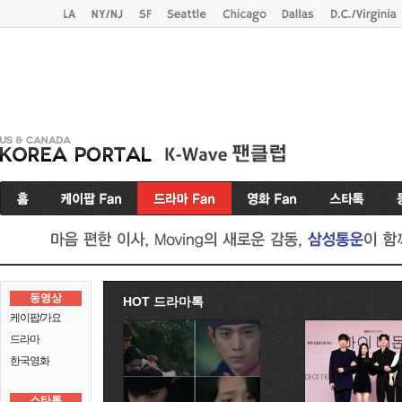
동영상
HOT 드라마톡
케이팝/가요
드라마
한국영화
스타톡