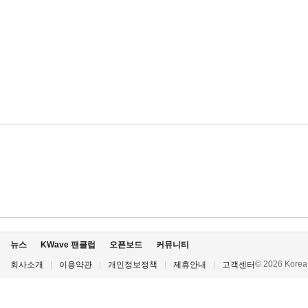
뉴스
KWave 팬클럽
오픈보드
커뮤니티
© 2026 Korea P
회사소개
|
이용약관
|
개인정보정책
|
제휴안내
|
고객센터