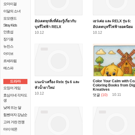
오마이걸
이달의 소녀
모모랜드
อัปเดตทุกสิ่งที่ต้องรู้เกี่ยวกับ
เยว่เค่อ และ RELX รุ่น 6:
Stray Kids
บุหรี่ไฟฟ้า RELX
อัปเดตบุหรี่ไฟฟ้ายอดนิยม
안효섭
10.12
10.12
장기용
뉴진스
아이브
르세라핌
에스파
Color Your Calm with Co
드라마
แนะนำเครื่อง Relx รุ่น 6 และ
Coloring Books from Dig
หัวน้ำยาใหม่
오징어 게임
Kreatives
10.12
10.11
덧글
(10)
효심이네 각자도
생
낮에 뜨는 달
힘쎈여자 강남순
고려 거란 전쟁
마이 데몬