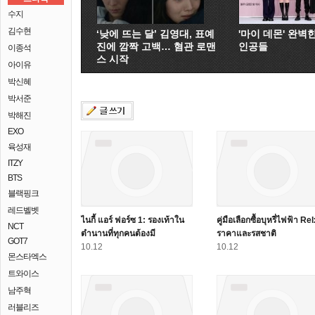
수지
김수현
‘낮에 뜨는 달’ 김영대, 표예
'마이 데몬' 완벽
진에 깜짝 고백… 혐관 로맨
인공들
이종석
스 시작
아이유
박신혜
박서준
박해진
EXO
육성재
ITZY
BTS
블랙핑크
레드벨벳
ไนกี้ แอร์ ฟอร์ซ 1: รองเท้าใน
คู่มือเลือกซื้อบุหรี่ไฟฟ้า Re
NCT
ตำนานที่ทุกคนต้องมี
ราคาและรสชาติ
GOT7
10.12
10.12
몬스타엑스
트와이스
남주혁
러블리즈