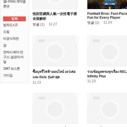
열녀박씨 계약결
혼뎐
Football Bros: Fast-Pac
悅刻官網與人氣一次性電子煙
Fun for Every Player
영화
全面解析
11.24
덧글
(1)
11.27
덧글
(1)
범죄도시3
드림
비공식작전
잠
천박사 퇴마 연
구소: 설경의 비
밀
1947 보스톤
ซื้อบุหรี่ไฟฟ้าออนไลน์ เยว่เค่อ
รวมข้อมูลครบทุกเรื่อง RE
거미집
Infinity Plus
และ Relx รุ่นล่าสุด
11.23
11.23