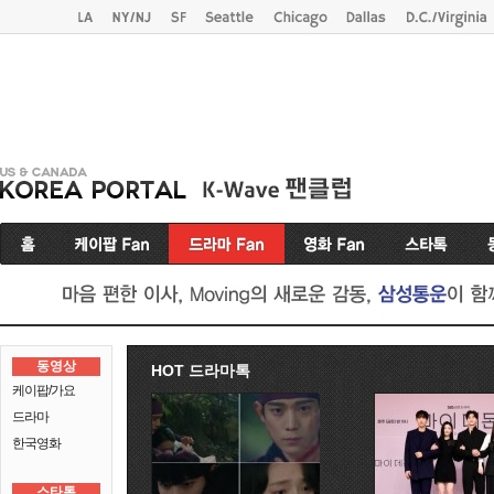
동영상
HOT 드라마톡
케이팝/가요
드라마
한국영화
스타톡