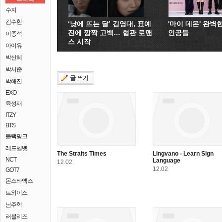
수지
김수현
‘낮에 뜨는 달’ 김영대, 표예
'마이 데몬' 완벽
진에 깜짝 고백… 혐관 로맨
인공들
이종석
스 시작
아이유
박신혜
박서준
박해진
EXO
육성재
ITZY
BTS
블랙핑크
레드벨벳
The Straits Times
Lingvano - Learn Sign
NCT
Language
12.02
12.02
GOT7
몬스타엑스
트와이스
남주혁
러블리즈