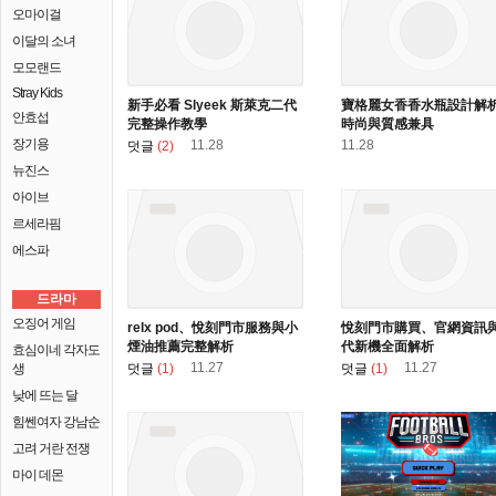
오마이걸
이달의 소녀
모모랜드
Stray Kids
新手必看 Slyeek 斯萊克二代
寶格麗女香香水瓶設計解
안효섭
完整操作教學
時尚與質感兼具
장기용
11.28
11.28
덧글
(2)
뉴진스
아이브
르세라핌
에스파
드라마
오징어 게임
relx pod、悅刻門市服務與小
悅刻門市購買、官網資訊
煙油推薦完整解析
代新機全面解析
효심이네 각자도
11.27
11.27
생
덧글
(1)
덧글
(1)
낮에 뜨는 달
힘쎈여자 강남순
고려 거란 전쟁
마이 데몬