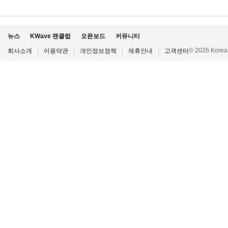
뉴스
KWave 팬클럽
오픈보드
커뮤니티
© 2026 Korea P
회사소개
|
이용약관
|
개인정보정책
|
제휴안내
|
고객센터