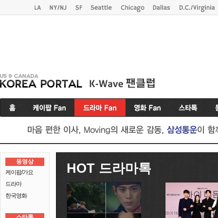
동영상
HOT 드라마톡
케이팝/가요
드라마
한국영화
스타톡