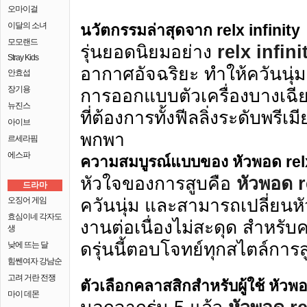
오마이걸
이달의 소녀
นวัตกรรมล่าสุดจาก
relx infinity
모모랜드
รุ่นยอดนิยมอย่าง
relx infini
Stray Kids
อากาศอัจฉริยะ ทำให้ควันนุ่ม
안효섭
장기용
การออกแบบตัวเครื่องบางเฉียบ
뉴진스
ที่ต้องการทั้งฟีลลิ่งระดับพ
아이브
พกพา
르세라핌
에스파
ความสมบูรณ์แบบของ
หัวพอด relx
หัวใจของการสูบคือ
หัวพอด re
드라마
오징어 게임
ควันนุ่ม และสามารถเปลี่ยนหั
효심이네 각자도
งานต่อเนื่องไม่สะดุด สำหรับ
생
ดรุ่นนี้ตอบโจทย์ทุกสไตล์การส
낮에 뜨는 달
힘쎈여자 강남순
고려 거란 전쟁
ตัวเลือกคลาสสิกสำหรับผู้ใช้
หัวพอ
마이 데몬