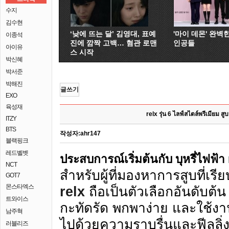
수지
김수현
‘낮에 뜨는 달’ 김영대, 표예
'마이 데몬' 완벽
이종석
진에 깜짝 고백… 혐관 로맨
인공들
아이유
스 시작
박신혜
박서준
박해진
글쓰기
EXO
육성재
relx รุ่น 6 ไลฟ์สไตล์พรีเมียม สู
ITZY
BTS
작성자:
ahr147
블랙핑크
레드벨벳
ประสบการณ์เริ่มต้นกับ
บุหรี่ไฟฟ้า
NCT
สำหรับผู้ที่มองหาการสูบที่เ
GOT7
몬스타엑스
relx
ถือเป็นตัวเลือกอันดับต้น
트와이스
กะทัดรัด พกพาง่าย และใช้งา
남주혁
ไปด้วยความราบรื่นและฟีลลิ่ง
러블리즈