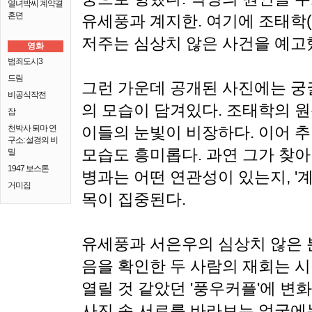
열녀박씨 계약결
혼뎐
유세풍과 계지한. 여기에 조태학
저주는 심상치 않은 사건을 예고
영화
범죄도시3
드림
그런 가운데 공개된 사진에는 궁
비공식작전
의 모습이 담겨있다. 조태학의 
잠
천박사 퇴마 연
이들의 눈빛이 비장하다. 이어 
구소: 설경의 비
모습도 흥미롭다. 과연 그가 찾
밀
1947 보스톤
병과는 어떤 연관성이 있는지, '
거미집
목이 집중된다.
유세풍과 서은우의 심상치 않은 
음을 확인한 두 사람의 재회는 
열릴 것 같았던 '풍우커플'에 변
사진 속 서로를 바라보는 얼굴에