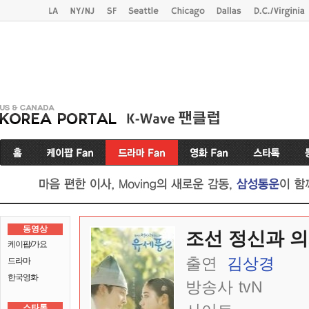
동영상
조선 정신과 의
케이팝/가요
출연
김상경
드라마
한국영화
방송사
tvN
스타톡