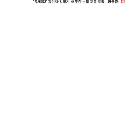
'유세풍2' 김민재·김향기, 애틋한 눈물 포옹 포착…궁금증↑
[2]