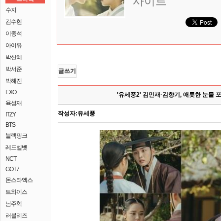
사이트
수지
김수현
이종석
아이유
박신혜
박서준
글쓰기
박해진
EXO
'유세풍2' 김민재·김향기, 애틋한 눈물
육성재
작성자:
유세풍
ITZY
BTS
블랙핑크
레드벨벳
NCT
GOT7
몬스타엑스
트와이스
남주혁
러블리즈