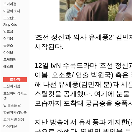
오마이걸
이달의 소녀
모모랜드
Stray Kids
안효섭
'조선 정신과 의사 유세풍2' 김
장기용
시작된다.
뉴진스
아이브
르세라핌
12일 tvN 수목드라마 '조선 정신
에스파
이봄, 오소호/ 연출 박원국) 측은
드라마
해 나선 유세풍(김민재 분)과 서
오징어 게임
스틸컷을 공개했다. 여기에 눈물
효심이네 각자도
생
모습까지 포착돼 궁금증을 증폭
낮에 뜨는 달
힘쎈여자 강남순
고려 거란 전쟁
지난 방송에서 유세풍과 계지한(
마이 데몬
궁으로 향했다. 역병의 원인을 