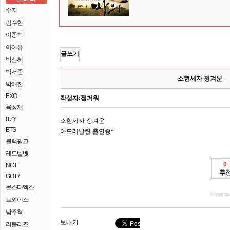
수지
김수현
이종석
아이유
글쓰기
박신혜
박서준
소현세자 정겨운
박해진
EXO
작성자:
정겨워
육성재
ITZY
소현세자 정겨운
BTS
아드레날린 출연중~
블랙핑크
레드벨벳
0
NCT
추
GOT7
몬스타엑스
Advertis
트와이스
남주혁
보내기
러블리즈