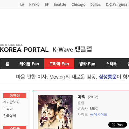
동영상
마의
(2012)
케이팝/가요
출연
방송사
MBC
드라마
사이트
공식사이트
한국영화
스타톡