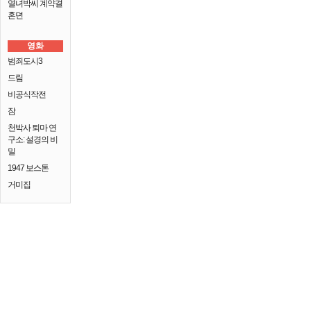
열녀박씨 계약결
혼뎐
영화
범죄도시3
드림
비공식작전
잠
천박사 퇴마 연
구소: 설경의 비
밀
1947 보스톤
거미집