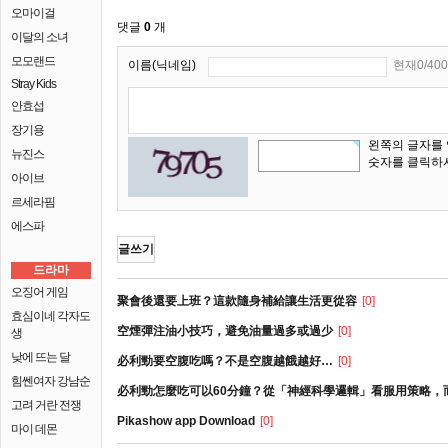
오마이걸
댓글
0
개
이달의 소녀
모모랜드
이름(닉네임)
현재0/400
Stray Kids
안효섭
장기용
왼쪽의 글자를
뉴진스
숫자를 클릭하
아이브
르세라핌
에스파
글쓰기
드라마
오징어 게임
聚會後還要上班？這款隨身補給讓生活更從容
[0]
효심이네 각자도
空煙彈注油小技巧，避免油量過多或過少
[0]
생
낮에 뜨는 달
必利勁要空腹吃嗎？不是空腹越餓越好…
[0]
힘쎈여자 강남순
必利勁怎麼吃可以60分鐘？從「神經科學邏輯」看服用策略，
고려 거란 전쟁
Pikashow app Download
[0]
마이 데몬