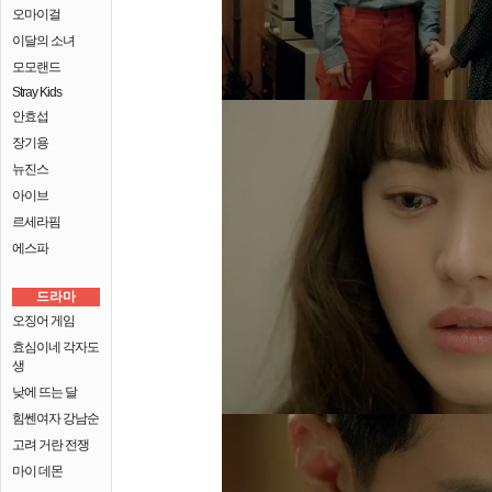
오마이걸
이달의 소녀
모모랜드
Stray Kids
안효섭
장기용
뉴진스
아이브
르세라핌
에스파
드라마
오징어 게임
효심이네 각자도
생
낮에 뜨는 달
힘쎈여자 강남순
고려 거란 전쟁
마이 데몬