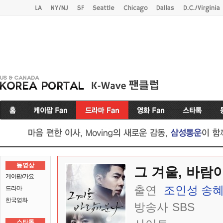
동영상
그 겨울, 바람
케이팝/가요
출연
조인성
송
드라마
한국영화
방송사
SBS
스타톡