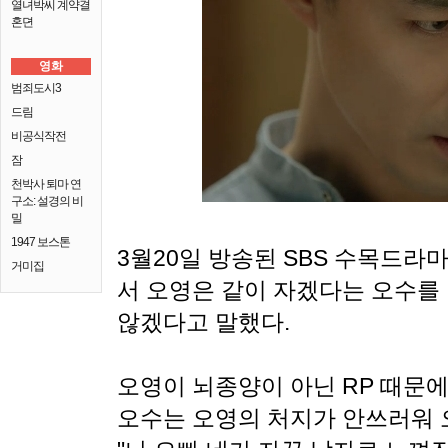
열녀박씨 계약결
혼뎐
영화
범죄도시3
드림
비공식작전
잠
천박사 퇴마 연
구소: 설경의 비
밀
1947 보스톤
3월20일 방송된 SBS 수목드라마 
거미집
서 오영은 같이 자겠다는 오수를
않겠다고 말했다.
오영이 뇌종양이 아닌 RP 때문에
오수는 오영의 처지가 안쓰러워 