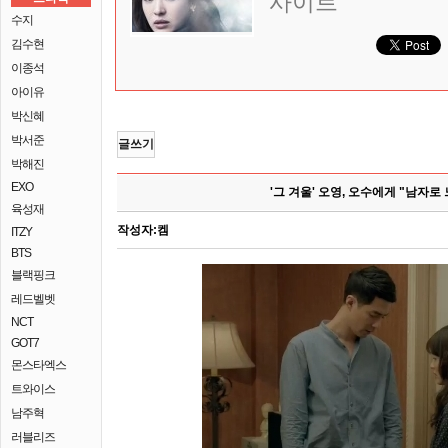
사이트
수지
김수현
이종석
아이유
박신혜
박서준
글쓰기
박해진
EXO
'그 겨울' 오영, 오수에게 "남자로
육성재
작성자:
켐
ITZY
BTS
블랙핑크
레드벨벳
NCT
GOT7
몬스타엑스
트와이스
남주혁
러블리즈