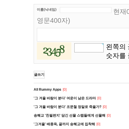
이름(닉네임)
현재0
영문400자)
왼쪽의 
숫자를
글쓰기
All Rummy Apps
[0]
'그 겨울 바람이 분다' 여운이 남은 드라마
[0]
'그 겨울 바람이 분다' 조문철 정말로 죽을가?
[0]
송혜교 '친필편지' 담긴 선물 스탭들에게 선물해
[0]
'그겨울' 배종옥, 끝까지 송혜교에 집착해
[0]