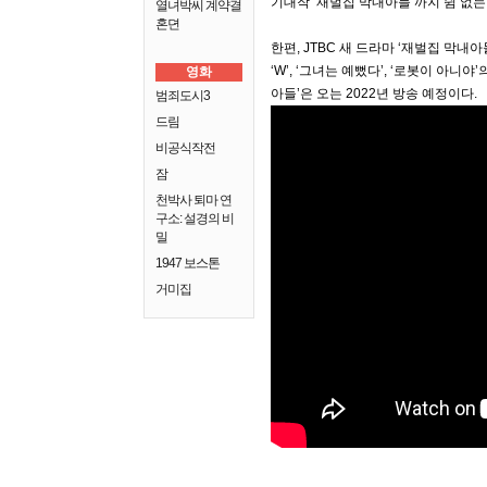
기대작 ‘재벌집 막내아들’까지 쉼 없는
열녀박씨 계약결
혼뎐
한편, JTBC 새 드라마 ‘재벌집 막내아
‘W’, ‘그녀는 예뻤다’, ‘로봇이 아
영화
아들’은 오는 2022년 방송 예정이다.
범죄도시3
드림
비공식작전
잠
천박사 퇴마 연
구소: 설경의 비
밀
1947 보스톤
거미집