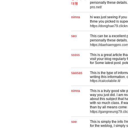
personally these detai
대행
pro.net/
nimra
hi was just seeing if yo
thme you picked is supe
https://donghae79.clickn.
seo
This can be a excellent 
personally these detail
https://daehaengpro.com
sssss
This is a great article th
visit your blog regularly f
for Some latest post. p
saasas
This is the type of inform
writing this information.
https://calcolabile.it/
nimra
This is a truly good site
way you just did. I am re
about this subject that
with so much class. If 
than by all means come
https://gangneung79.clic
soe
This is simply the info 
for the weblog, I simply 