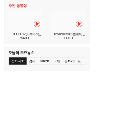
THE BOYZ(더보이즈) _
Dreamcatcher(드림캐쳐) _
WATCH IT
OOTD
정치/사회
경제
IT/Tech
국제
문화/라이프