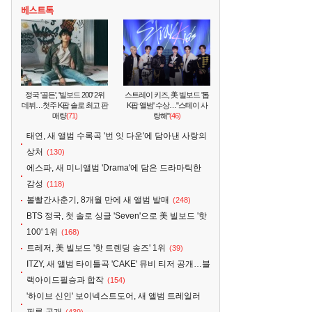
정국 '골든', '빌보드 200' 2위
스트레이 키즈, 美 빌보드 '톱
데뷔…첫주 K팝 솔로 최고 판
K팝 앨범' 수상…"스테이 사
매량
(71)
랑해"
(46)
태연, 새 앨범 수록곡 '번 잇 다운'에 담아낸 사랑의
상처
(130)
에스파, 새 미니앨범 'Drama'에 담은 드라마틱한
감성
(118)
볼빨간사춘기, 8개월 만에 새 앨범 발매
(248)
BTS 정국, 첫 솔로 싱글 'Seven'으로 美 빌보드 '핫
100' 1위
(168)
트레저, 美 빌보드 '핫 트렌딩 송즈' 1위
(39)
ITZY, 새 앨범 타이틀곡 'CAKE' 뮤비 티저 공개…블
랙아이드필승과 합작
(154)
'하이브 신인' 보이넥스트도어, 새 앨범 트레일러