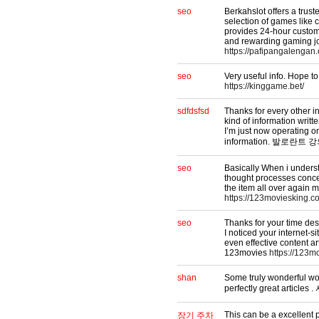
seo
Berkahslot offers a trus
selection of games like c
provides 24-hour custome
and rewarding gaming 
https://pafipangalengan.
seo
Very useful info. Hope 
https://kinggame.bet/
sdfdsfsd
Thanks for every other in
kind of information writt
I’m just now operating o
information. 발로란트 
seo
Basically When i underst
thought processes concer
the item all over again m
https://123moviesking.c
seo
Thanks for your time des
I noticed your internet-s
even effective content ar
123movies
https://123m
shan
Some truly wonderful work
perfectly great articl
This can be a excellent 
장기 주차