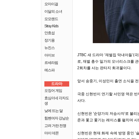
오마이걸
이달의 소녀
모모랜드
Stray Kids
안효섭
장기용
뉴진스
JTBC 새 드라마 ‘재벌집 막내아들’(
아이브
로, 재벌 총수 일가의 오너리스크를 관
르세라핌
2회차를 사는 판타지 회귀물이다.
에스파
앞서 송중기, 이성민이 출연 소식을 전
드라마
오징어 게임
극중 신현빈이 연기할 서민영 역은 반
효심이네 각자도
사다.
생
낮에 뜨는 달
신현빈은 '순양가의 저승사자'로 불리
힘쎈여자 강남순
준과 쫓고 쫓기는 레이스를 펼치며 사
고려 거란 전쟁
마이 데몬
신현빈은 현재 화제 속에 방영 중인 ‘슬