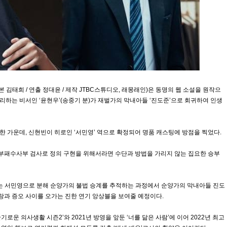
극본 김태희 / 연출 정대윤 / 제작 JTBC스튜디오, 래몽래인)은 동명의 웹 소설을 원작으
리하는 비서인 ‘윤현우’(송중기 분)가 재벌가의 막내아들 ‘진도준’으로 회귀하여 인생
한 가운데, 신현빈이 히로인 ‘서민영’ 역으로 확정되어 명품 캐스팅에 방점을 찍었다.
부패수사부 검사로 정의 구현을 위해서라면 수단과 방법을 가리지 않는 집요한 승부
는 서민영으로 분해 순양가의 불법 승계를 추적하는 과정에서 순양가의 막내아들 진도
랑과 증오 사이를 오가는 진한 연기 앙상블을 보여줄 예정이다.
기로운 의사생활 시즌2’와 2021년 방영을 앞둔 ‘너를 닮은 사람’에 이어 2022년 최고