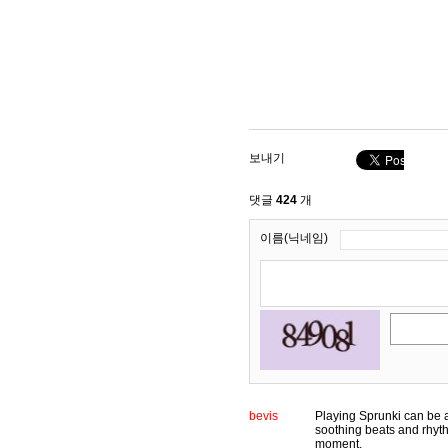
보내기
댓글
424
개
이름(닉네임)
bevis
Playing Sprunki can be 
soothing beats and rhyt
moment.