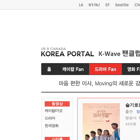
동영상
슬기로
케이팝/가요
출연
정
방송사
드라마
사이트
한국영화
스타톡