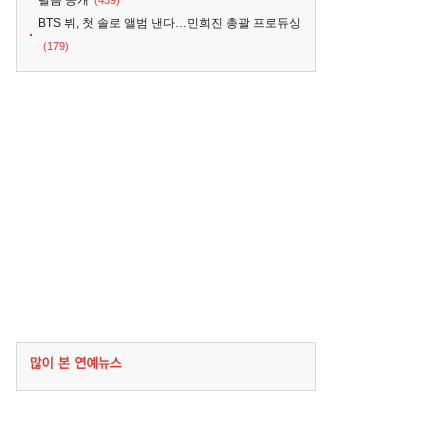
필름 공개
(439)
BTS 뷔, 첫 솔로 앨범 낸다…민희진 총괄 프로듀싱
(179)