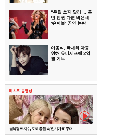
“우릴 쏘지 말라”…흑
인 인권 다룬 비욘세
‘슈퍼볼’ 공연 논란
이종석, 국내외 아동
위해 유니세프에 2억
원 기부
블랙핑크 지수, 로제 응원 속 '인기가요' 무대