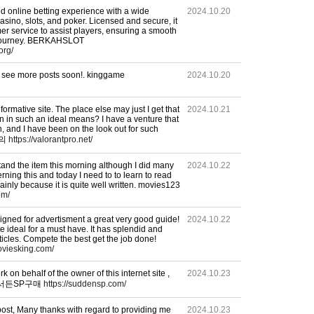
ted online betting experience with a wide
2024.10.20
asino, slots, and poker. Licensed and secure, it
r service to assist players, ensuring a smooth
journey. BERKAHSLOT
org/
to see more posts soon!. kinggame
2024.10.20
formative site. The place else may just I get that
2024.10.21
en in such an ideal means? I have a venture that
n, and I have been on the look out for such
강의
https://valorantpro.net/
and the item this morning although I did many
2024.10.22
ning this and today I need to to learn to read
ainly because it is quite well written. movies123
om/
igned for advertisment a great very good guide!
2024.10.22
ite ideal for a must have. It has splendid and
ticles. Compete the best get the job done!
oviesking.com/
 on behalf of the owner of this internet site ,
2024.10.23
es . 서든SP구매
https://suddensp.com/
post, Many thanks with regard to providing me
2024.10.23