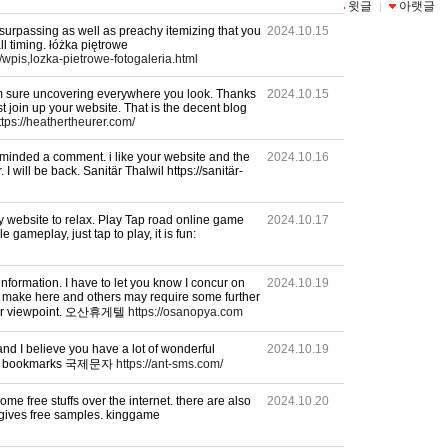
목록
수정
삭제
윗글
아랫글
|
|
|
|
 surpassing as well as preachy itemizing that you
2024.10.15
l timing. łóżka piętrowe
l/wpis,lozka-pietrowe-fotogaleria.html
 I'm sure uncovering everywhere you look. Thanks
2024.10.15
ust join up your website. That is the decent blog
ttps://heathertheurer.com/
u minded a comment. i like your website and the
2024.10.16
I will be back. Sanitär Thalwil https://sanitär-
my website to relax. Play Tap road online game
2024.10.17
 gameplay, just tap to play, it is fun:
information. I have to let you know I concur on
2024.10.19
u make here and others may require some further
 your viewpoint. 오산휴게텔
https://osanopya.com
and I believe you have a lot of wonderful
2024.10.19
o my bookmarks 국제문자
https://ant-sms.com/
ome free stuffs over the internet. there are also
2024.10.20
ives free samples. kinggame