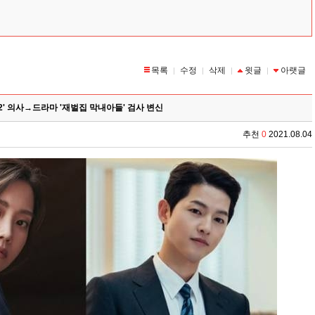
목록
수정
삭제
윗글
아랫글
|
|
|
|
2' 의사→드라마 '재벌집 막내아들' 검사 변신
추천
0
2021.08.04