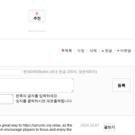
0
추천
Advertisement
목록
수정
삭제
윗글
아랫글
|
|
|
|
현재0/400bytes (최대 한글 200자, 영문400자)
등록
왼쪽의 글자를 입력하세요.
숫자를 클릭하시면 새로출력됩니다
a great way to
https://sprunki.org
relax, as the
2024.10.07
글쓰기
hm encourage players to focus and enjoy the