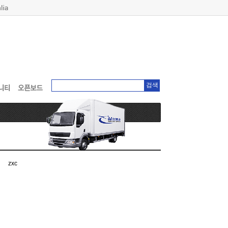
검색
zxc