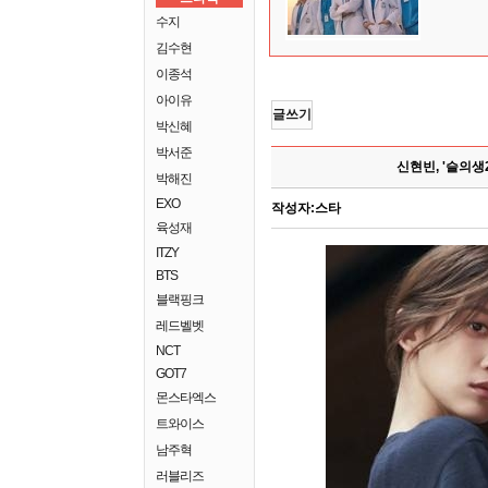
수지
김수현
이종석
아이유
글쓰기
박신혜
박서준
신현빈, '슬의생
박해진
EXO
작성자:
스타
육성재
ITZY
BTS
블랙핑크
레드벨벳
NCT
GOT7
몬스타엑스
트와이스
남주혁
러블리즈