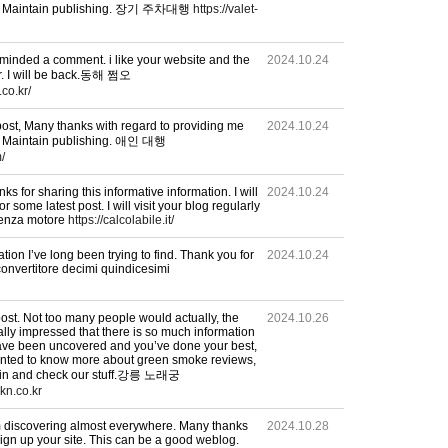
ls. Maintain publishing. 장기 주차대행
https://valet-
u minded a comment. i like your website and the
2024.10.24
r. I will be back.동해 쩜오
co.kr/
post, Many thanks with regard to providing me
2024.10.24
s. Maintain publishing. 애인 대행
/
anks for sharing this informative information. I will
2024.10.24
or some latest post. I will visit your blog regularly
otenza motore
https://calcolabile.it/
ation I’ve long been trying to find. Thank you for
2024.10.24
 convertitore decimi quindicesimi
 post. Not too many people would actually, the
2024.10.26
ally impressed that there is so much information
 have been uncovered and you’ve done your best,
wanted to know more about green smoke reviews,
 in and check our stuff.강릉 노래궁
kn.co.kr
I'm discovering almost everywhere. Many thanks
2024.10.28
sign up your site. This can be a good weblog.