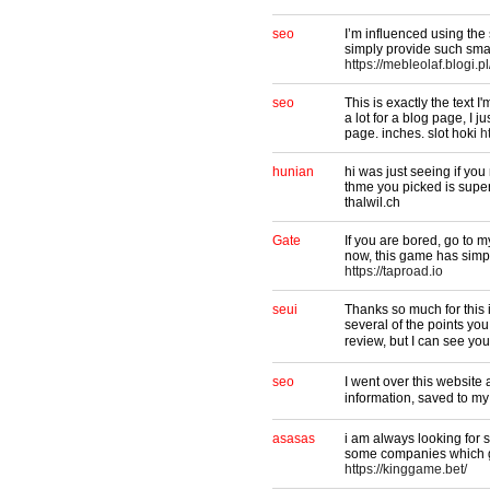
seo
I’m influenced using the
simply provide such smal
https://mebleolaf.blogi.p
seo
This is exactly the text
a lot for a blog page, I j
page. inches. slot hoki
h
hunian
hi was just seeing if yo
thme you picked is super. 
thalwil.ch
Gate
If you are bored, go to 
now, this game has simple
https://taproad.io
seui
Thanks so much for this 
several of the points yo
review, but I can see
seo
I went over this website 
information, saved t
asasas
i am always looking for s
some companies which g
https://kinggame.bet/