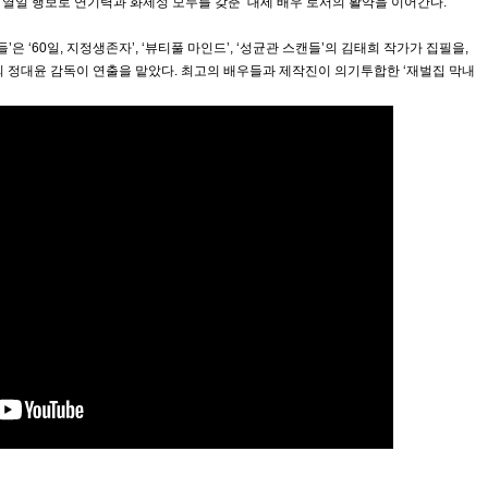
 열일 행보로 연기력과 화제성 모두를 갖춘 ‘대세 배우’로서의 활약을 이어간다.
들’은 ‘60일, 지정생존자’, ‘뷰티풀 마인드’, ‘성균관 스캔들’의 김태희 작가가 집필을,
니야’의 정대윤 감독이 연출을 맡았다. 최고의 배우들과 제작진이 의기투합한 ‘재벌집 막내