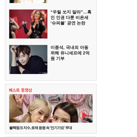
“우릴 쏘지 말라”…흑
인 인권 다룬 비욘세
‘슈퍼볼’ 공연 논란
이종석, 국내외 아동
위해 유니세프에 2억
원 기부
블랙핑크 지수, 로제 응원 속 '인기가요' 무대