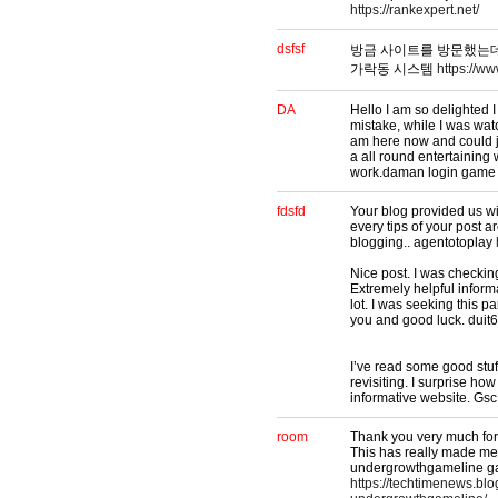
https://rankexpert.net/
dsfsf
방금 사이트를 방문했는데
가락동 시스템
https://w
DA
Hello I am so delighted I
mistake, while I was wat
am here now and could ju
a all round entertaining
work.daman login gam
fdsfd
Your blog provided us wi
every tips of your post 
blogging.. agentotoplay
Nice post. I was checkin
Extremely helpful informat
lot. I was seeking this p
you and good luck. duit
I’ve read some good stuf
revisiting. I surprise ho
informative website. Gs
room
Thank you very much for w
This has really made me
undergrowthgameline ga
https://techtimenews.bl