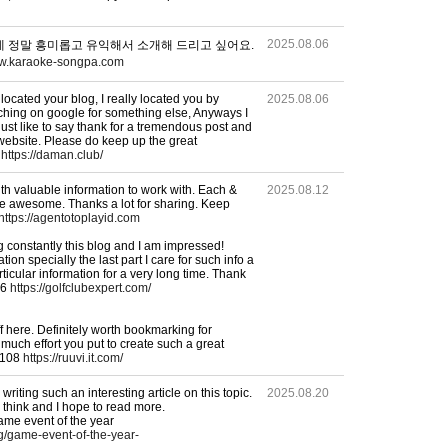
2025.08.06
 정말 흥미롭고 유익해서 소개해 드리고 싶어요.
ww.karaoke-songpa.com
 located your blog, I really located you by
2025.08.06
ching on google for something else, Anyways I
st like to say thank for a tremendous post and
 website. Please do keep up the great
e
https://daman.club/
th valuable information to work with. Each &
2025.08.12
are awesome. Thanks a lot for sharing. Keep
https://agentotoplayid.com
g constantly this blog and I am impressed!
ion specially the last part I care for such info a
articular information for a very long time. Thank
66
https://golfclubexpert.com/
f here. Definitely worth bookmarking for
w much effort you put to create such a great
c108
https://ruuvi.it.com/
riting such an interesting article on this topic.
2025.08.20
 think and I hope to read more.
me event of the year
og/game-event-of-the-year-