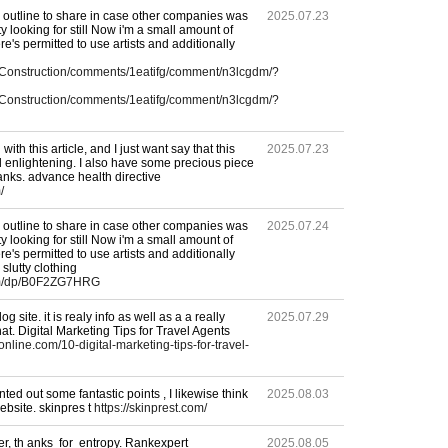
an outline to share in case other companies was
2025.07.23
lty looking for still Now i'm a small amount of
re's permitted to use artists and additionally
r/Construction/comments/1eatifg/comment/n3lcgdm/?
r/Construction/comments/1eatifg/comment/n3lcgdm/?
with this article, and I just want say that this
2025.07.23
nd enlightening. I also have some precious piece
hanks. advance health directive
/
an outline to share in case other companies was
2025.07.24
lty looking for still Now i'm a small amount of
re's permitted to use artists and additionally
 slutty clothing
om/dp/B0F2ZG7HRG
log site. it is realy info as well as a a really
2025.07.29
hat. Digital Marketing Tips for Travel Agents
sonline.com/10-digital-marketing-tips-for-travel-
ted out some fantastic points , I likewise think
2025.08.03
ebsite. skinpres t
https://skinprest.com/
r, th anks for entropy. Rankexpert
2025.08.05