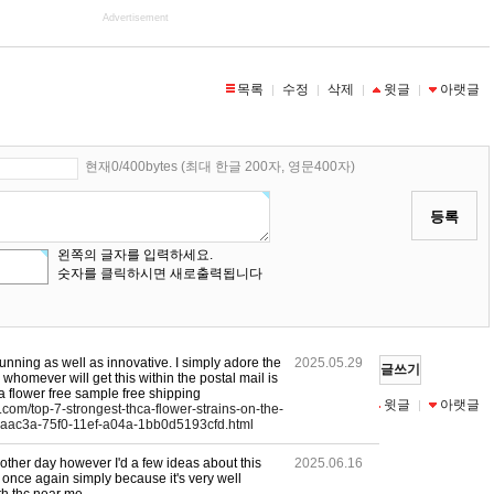
Advertisement
목록
수정
삭제
윗글
아랫글
|
|
|
|
현재0/400bytes (최대 한글 200자, 영문400자)
등록
왼쪽의 글자를 입력하세요.
숫자를 클릭하시면 새로출력됩니다
stunning as well as innovative. I simply adore the
2025.05.29
글쓰기
 whomever will get this within the postal mail is
ca flower free sample free shipping
목록
수정
삭제
윗글
아랫글
|
|
|
|
com/top-7-strongest-thca-flower-strains-on-the-
eaac3a-75f0-11ef-a04a-1bb0d5193cfd.html
 other day however I'd a few ideas about this
2025.06.16
 once again simply because it's very well