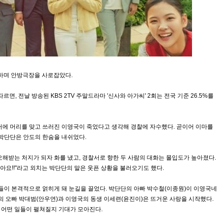
극하며 안방극장을 사로잡았다.
면, 전날 방송된 KBS 2TV 주말드라마 '신사와 아가씨' 2회는 전국 기준 26.5%를
에 머리를 맞고 쓰러진 이영국이 죽었다고 생각해 경찰에 자수했다. 곧이어 이마를
박단단은 안도의 한숨을 내쉬었다.
해받는 처지가 되자 화를 냈고, 경찰서로 향한 두 사람의 대화는 몰입도가 높아졌다.
아요!!"라고 외치는 박단단의 말은 웃픈 상황을 불러오기도 했다.
들이 본격적으로 얽히게 돼 눈길을 끌었다. 박단단의 아빠 박수철(이종원)이 이영국네
의 오빠 박대범(안우연)과 이영국의 동생 이세련(윤진이)은 뜨거운 사랑을 시작했다.
로 어떤 일들이 펼쳐질지 기대가 모아진다.