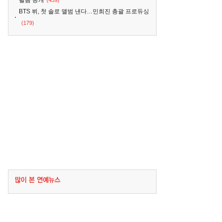
필름 공개
(439)
BTS 뷔, 첫 솔로 앨범 낸다…민희진 총괄 프로듀싱
(179)