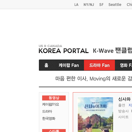
동영상
신사와
케이팝/가요
출연
지
방송사
드라마
사이트
한국영화
스타톡