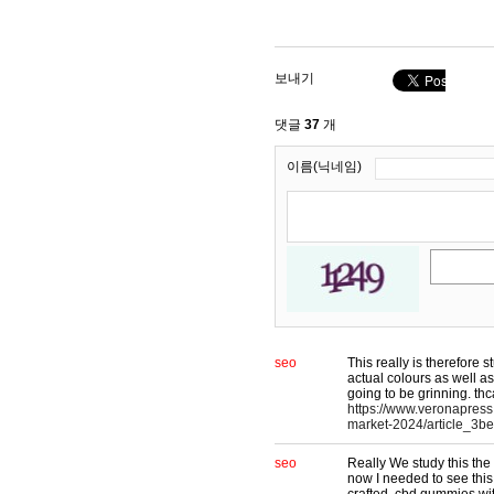
보내기
댓글
37
개
이름(닉네임)
seo
This really is therefore 
actual colours as well as
going to be grinning. th
https://www.veronapress.
market-2024/article_3b
seo
Really We study this the
now I needed to see this