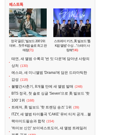
정국 '골든', '빌보드 200' 2위
스트레이 키즈, 美 빌보드 '톱
데뷔…첫주 K팝 솔로 최고 판
K팝 앨범' 수상…"스테이 사
매량
(71)
랑해"
(46)
태연, 새 앨범 수록곡 '번 잇 다운'에 담아낸 사랑의
상처
(130)
에스파, 새 미니앨범 'Drama'에 담은 드라마틱한
감성
(118)
볼빨간사춘기, 8개월 만에 새 앨범 발매
(248)
BTS 정국, 첫 솔로 싱글 'Seven'으로 美 빌보드 '핫
100' 1위
(168)
트레저, 美 빌보드 '핫 트렌딩 송즈' 1위
(39)
ITZY, 새 앨범 타이틀곡 'CAKE' 뮤비 티저 공개…블
랙아이드필승과 합작
(154)
'하이브 신인' 보이넥스트도어, 새 앨범 트레일러