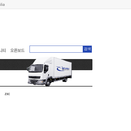
검색
zxc