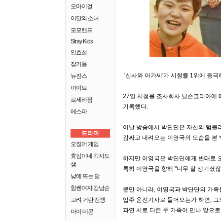
오마이걸
이달의 소녀
모모랜드
Stray Kids
안효섭
장기용
'신사와 아가씨'가 시청률 1위에 등
뉴진스
아이브
27일 시청률 조사회사 닐슨코리아에 따르
르세라핌
기록했다.
에스파
이날 방송에서 박단단은 자신의 텀블러
드라마
감싸고 내려오는 이영국의 모습을 본 
오징어 게임
효심이네 각자도
하지만 이영국은 박단단에게 변태로 오
생
특히 이영국을 향해 "너무 잘 생기셨잖
낮에 뜨는 달
힘쎈여자 강남순
뿐만 아니라, 이영국과 박단단의 가족
고려 거란 전쟁
입주 운전기사로 들어오는가 하면, 그
과연 서로 다른 두 가족이 만나 앞으
마이 데몬