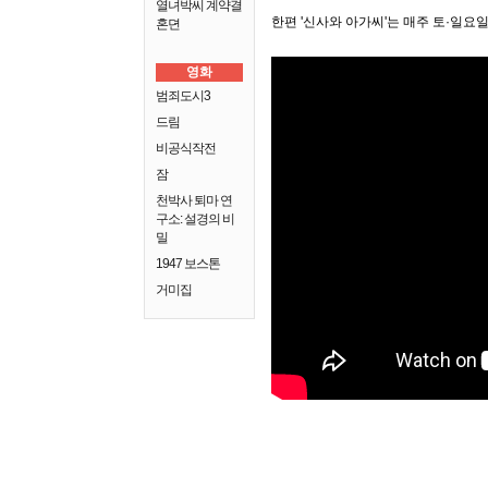
열녀박씨 계약결
한편 '신사와 아가씨'는 매주 토·일요일
혼뎐
영화
범죄도시3
드림
비공식작전
잠
천박사 퇴마 연
구소: 설경의 비
밀
1947 보스톤
거미집