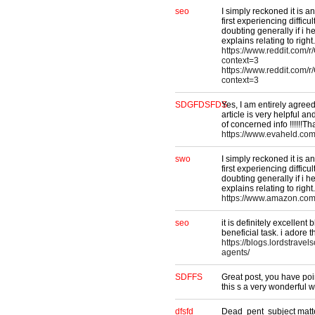
seo
I simply reckoned it is 
first experiencing difficu
doubting generally if i he
explains relating to right.
https://www.reddit.com/
context=3
https://www.reddit.com/
context=3
SDGFDSFDS
Yes, I am entirely agreed 
article is very helpful a
of concerned info !!!!!!T
https://www.evaheld.com
swo
I simply reckoned it is 
first experiencing difficu
doubting generally if i he
explains relating to right.
https://www.amazon.c
seo
it is definitely excellent b
beneficial task. i adore t
https://blogs.lordstravel
agents/
SDFFS
Great post, you have poin
this s a very wonderful w
dfsfd
Dead pent subject matte