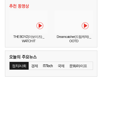
THE BOYZ(더보이즈) _
Dreamcatcher(드림캐쳐) _
WATCH IT
OOTD
정치/사회
경제
IT/Tech
국제
문화/라이프