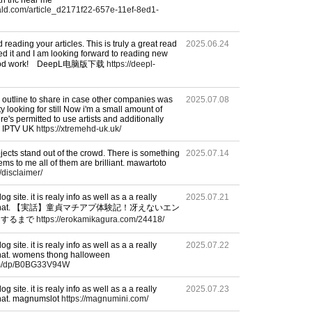
th thc near me
rald.com/article_d2171f22-657e-11ef-8ed1-
eading your articles. This is truly a great read
2025.06.24
d it and I am looking forward to reading new
he good work! DeepL电脑版下载
https://deepl-
an outline to share in case other companies was
2025.07.08
lty looking for still Now i'm a small amount of
re's permitted to use artists and additionally
t. IPTV UK
https://xtremehd-uk.uk/
ects stand out of the crowd. There is something
2025.07.14
ms to me all of them are brilliant. mawartoto
/disclaimer/
log site. it is realy info as well as a a really
2025.07.21
i adore that. 【実話】童貞マチアプ体験記！冴えないエン
明するまで
https://erokamikagura.com/24418/
log site. it is realy info as well as a a really
2025.07.22
 that. womens thong halloween
om/dp/B0BG33V94W
log site. it is realy info as well as a a really
2025.07.23
 that. magnumslot
https://magnumini.com/