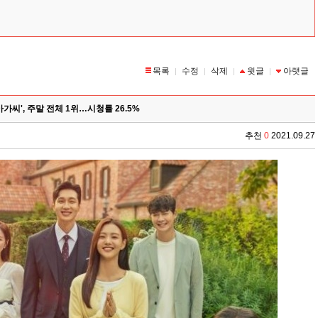
목록
수정
삭제
윗글
아랫글
|
|
|
|
아가씨', 주말 전체 1위…시청률 26.5%
추천
0
2021.09.27