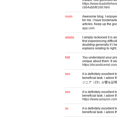
crafted. cbd gummies wi
https://www.leadvillehe
cbb4abbf8168.html
room
Awesome blog. I enjoyed r
for me. I have bookmarke
articles. Keep up t
app.com
adada
I simply reckoned it is 
first experiencing difficu
doubting generally if i he
explains relating to righ
fsfd
You understand your proj
unique about them. It see
https://drcandicemd.com
seo
it is definitely excellent b
beneficial task. 
ジニア（23）が愛を証
seo
it is definitely excellent b
beneficial task. i adore
https://www.amazon.c
so
it is definitely excellent b
beneficial task. i adore