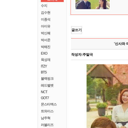
수지
김수현
이종석
아이유
글쓰기
박신혜
박서준
'신사와 
박해진
EXO
작성자:
주말극
육성재
ITZY
BTS
블랙핑크
레드벨벳
NCT
GOT7
몬스타엑스
트와이스
남주혁
러블리즈