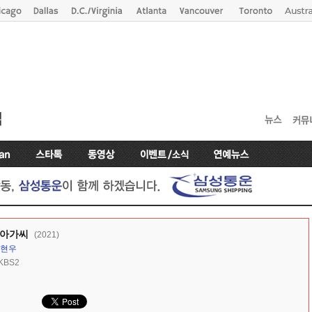
 아가씨
(2021)
현우
KBS2