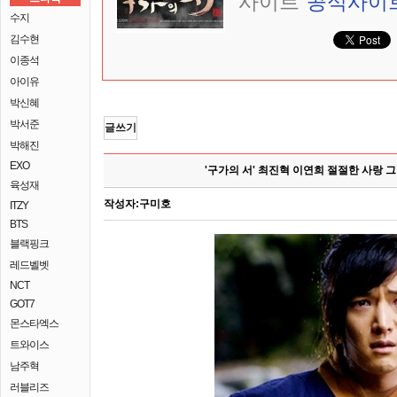
사이트
공식사이
수지
김수현
이종석
아이유
박신혜
박서준
글쓰기
박해진
EXO
'구가의 서' 최진혁 이연희 절절한 사랑 
육성재
작성자:
구미호
ITZY
BTS
블랙핑크
레드벨벳
NCT
GOT7
몬스타엑스
트와이스
남주혁
러블리즈