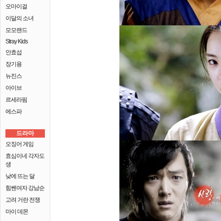
오마이걸
이달의 소녀
모모랜드
Stray Kids
안효섭
장기용
뉴진스
아이브
르세라핌
에스파
드라마
오징어 게임
효심이네 각자도
생
낮에 뜨는 달
힘쎈여자 강남순
고려 거란 전쟁
마이 데몬