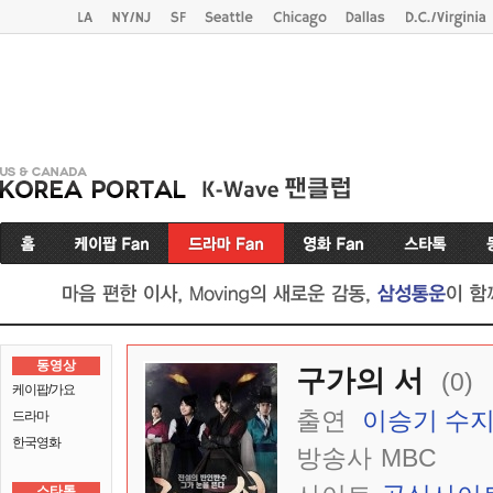
동영상
구가의 서
(0)
케이팝/가요
출연
이승기
수
드라마
한국영화
방송사
MBC
스타톡