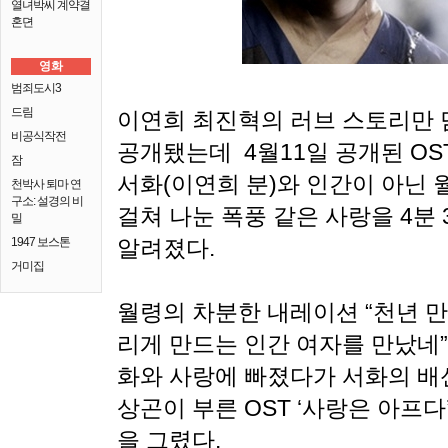
열녀박씨 계약결
혼뎐
영화
범죄도시3
드림
이연희 최진혁의 러브 스토리만 
비공식작전
공개됐는데 4월11일 공개된 OS
잠
서화(이연희 분)와 인간이 아닌 
천박사 퇴마 연
구소: 설경의 비
걸쳐 나눈 폭풍 같은 사랑을 4분
밀
1947 보스톤
알려졌다.
거미집
월령의 차분한 내레이션 “천년 
리게 만드는 인간 여자를 만났네
화와 사랑에 빠졌다가 서화의 배
상곤이 부른 OST ‘사랑은 아프다
을 그렸다.