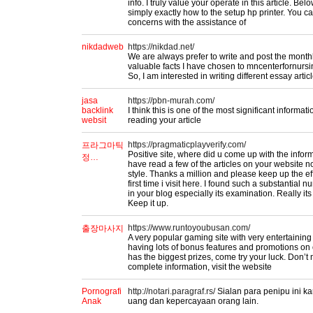
info. I truly value your operate in this article. B
simply exactly how to the setup hp printer. You c
concerns with the assistance of
nikdadweb
https://nikdad.net/
We are always prefer to write and post the month
valuable facts I have chosen to mncenterfornursi
So, I am interested in writing different essay articl
jasa
https://pbn-murah.com/
backlink
I think this is one of the most significant informat
websit
reading your article
https://pragmaticplayverify.com/
프라그마틱
Positive site, where did u come up with the inform
정…
have read a few of the articles on your website no
style. Thanks a million and please keep up the ef
first time i visit here. I found such a substantial n
in your blog especially its examination. Really its
Keep it up.
https://www.runtoyoubusan.com/
출장마사지
A very popular gaming site with very entertainin
having lots of bonus features and promotions on 
has the biggest prizes, come try your luck. Don’t
complete information, visit the website
Pornografi
http://notari.paragraf.rs/
Sialan para penipu ini k
Anak
uang dan kepercayaan orang lain.