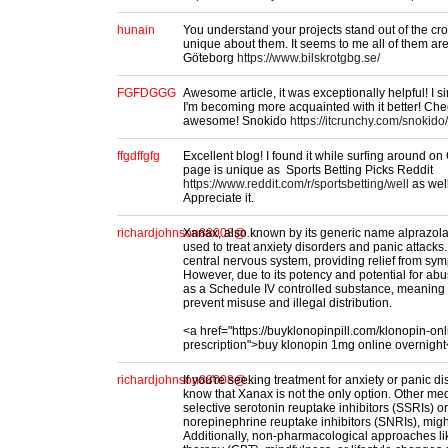
hunain
You understand your projects stand out of the cr
unique about them. It seems to me all of them are 
Göteborg
https://www.bilskrotgbg.se/
FGFDGGG
Awesome article, it was exceptionally helpful! I s
I'm becoming more acquainted with it better! Ch
awesome! Snokido
https://itcrunchy.com/snokido/
ffgdffgfg
Excellent blog! I found it while surfing around on
page is unique as Sports Betting Picks Reddit
https://www.reddit.com/r/sportsbetting/well
as wel
Appreciate it.
richardjohnson88008@…
Xanax, also known by its generic name alprazol
used to treat anxiety disorders and panic attacks.
central nervous system, providing relief from sym
However, due to its potency and potential for abu
as a Schedule IV controlled substance, meaning it 
prevent misuse and illegal distribution.
<a href="https://buyklonopinpill.com/klonopin-onl
prescription">buy klonopin 1mg online overnight
richardjohnson88008@…
If you're seeking treatment for anxiety or panic dis
know that Xanax is not the only option. Other me
selective serotonin reuptake inhibitors (SSRIs) or
norepinephrine reuptake inhibitors (SNRIs), might
Additionally, non-pharmacological approaches li