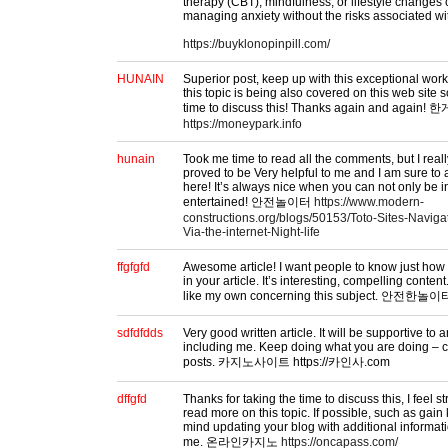
therapy (CBT), mindfulness, or lifestyle changes c
managing anxiety without the risks associated w
https://buyklonopinpill.com/
HUNAIN
Superior post, keep up with this exceptional work. 
this topic is being also covered on this web site s
time to discuss this! Thanks again and agai
https://moneypark.info
hunain
Took me time to read all the comments, but I really
proved to be Very helpful to me and I am sure to
here! It’s always nice when you can not only be i
entertained! 안전놀이터
https://www.modern-
constructions.org/blogs/50153/Toto-Sites-Navig
Via-the-internet-Night-life
ffgfgfd
Awesome article! I want people to know just how 
in your article. It’s interesting, compelling conte
like my own concerning this subject. 안전한놀
sdfdfdds
Very good written article. It will be supportive to 
including me. Keep doing what you are doing – c
posts. 카지노사이트 https://카인사.com
dffgfd
Thanks for taking the time to discuss this, I feel s
read more on this topic. If possible, such as ga
mind updating your blog with additional informatio
me. 온라인카지노
https://oncapass.com/