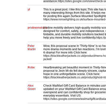
assistance.
https://sites.google.com/view/check-s
yt
This is a great post. I like this topic.This site has
many interesting things from this site. It helps 
for posting this again.Surface-Mounted Spotlight
https://www.ronselighting.co.uk/surface-mounted-
pristinemobility
pristine mobility delivers high-quality mobility s
designed for comfort, safety, and independence. w
foldable, and durable mobility solutions backed b
help you move freely and live confidently.
https://
Peter
Wow, this proposal scene in 'Thirty-Nine' is so hear
Martin
more drama moments and fan reactions. I’m lovin
K-drama! For more info Click here:
https://blackleatherjackets.co.uk/product/mens
jacket/
Robe
Heartbreaking yet beautiful moment in Thirty-Ni
proposal to Jeon Mi-do felt deeply sincere, captur
hope in one unforgettable scene. Click here:
https://blackleatherjackets.co.uk/product/ghost-ri
Alex
Check WalMart Gift Card Balance in minutes using 
Green
updated on your WalMart Gift Card Balance ens
overspend and can confidently shop for groceries
everyday essentials. Visit US:
https://sites.google.com/view/walmartgiftcardbal