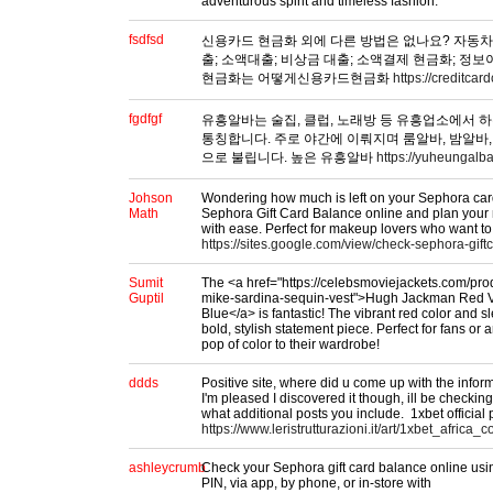
adventurous spirit and timeless fashion.
fsdfsd
신용카드 현금화 외에 다른 방법은 없나요? 자동차
출; 소액대출; 비상금 대출; 소액결제 현금화; 정
현금화는 어떻게신용카드현금화
https://creditca
fgdfgf
유흥알바는 술집, 클럽, 노래방 등 유흥업소에서 
통칭합니다. 주로 야간에 이뤄지며 룸알바, 밤알바,
으로 불립니다. 높은 유흥알바
https://yuheungalba
Johson
Wondering how much is left on your Sephora card
Math
Sephora Gift Card Balance online and plan your
with ease. Perfect for makeup lovers who want to 
https://sites.google.com/view/check-sephora-gift
Sumit
The <a href="https://celebsmoviejackets.com/pr
Guptil
mike-sardina-sequin-vest">Hugh Jackman Red 
Blue</a> is fantastic! The vibrant red color and s
bold, stylish statement piece. Perfect for fans or
pop of color to their wardrobe!
ddds
Positive site, where did u come up with the infor
I'm pleased I discovered it though, ill be checkin
what additional posts you include. 1xbet officia
https://www.leristrutturazioni.it/art/1xbet_afric
ashleycrumb
Check your Sephora gift card balance online us
PIN, via app, by phone, or in-store with