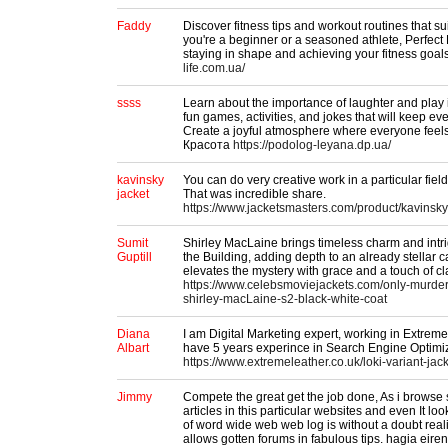
Faddy
Discover fitness tips and workout routines that sui
you're a beginner or a seasoned athlete, Perfect 
staying in shape and achieving your fitness goal
life.com.ua/
ssss
Learn about the importance of laughter and play in
fun games, activities, and jokes that will keep ev
Create a joyful atmosphere where everyone feel
Красота
https://podolog-leyana.dp.ua/
kavinsky
You can do very creative work in a particular fiel
jacket
That was incredible share.
https://www.jacketsmasters.com/product/kavinsky-
Sumit
Shirley MacLaine brings timeless charm and intr
Guptill
the Building, adding depth to an already stellar 
elevates the mystery with grace and a touch of cla
https://www.celebsmoviejackets.com/only-murders
shirley-macLaine-s2-black-white-coat
Diana
I am Digital Marketing expert, working in Extreme 
Albart
have 5 years experince in Search Engine Optimiz
https://www.extremeleather.co.uk/loki-variant-jac
Jimmy
Compete the great get the job done, As i browse
articles in this particular websites and even It loo
of word wide web web log is without a doubt reali
allows gotten forums in fabulous tips. hagia ei