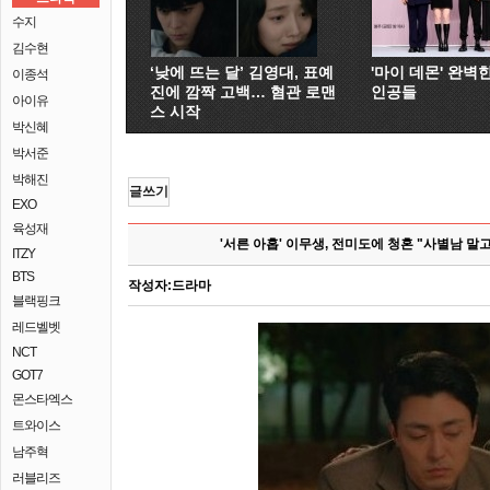
수지
김수현
‘낮에 뜨는 달’ 김영대, 표예
'마이 데몬' 완벽
이종석
진에 깜짝 고백… 혐관 로맨
인공들
아이유
스 시작
박신혜
박서준
박해진
글쓰기
EXO
육성재
'서른 아홉' 이무생, 전미도에 청혼 "사별남 말고
ITZY
BTS
작성자:
드라마
블랙핑크
레드벨벳
NCT
GOT7
몬스타엑스
트와이스
남주혁
러블리즈