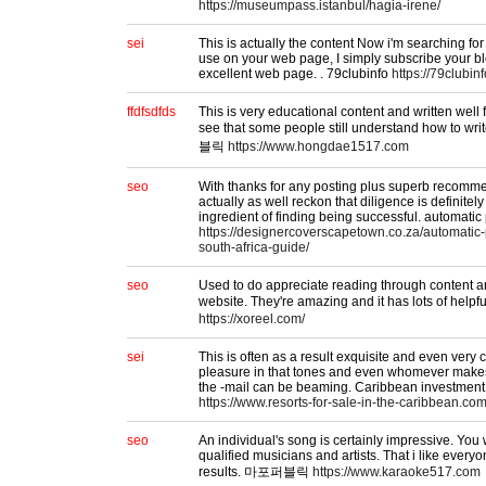
https://museumpass.istanbul/hagia-irene/
sei
This is actually the content Now i'm searching f
use on your web page, I simply subscribe your b
excellent web page. . 79clubinfo
https://79clubin
ffdfsdfds
This is very educational content and written well f
see that some people still understand how to wri
블릭
https://www.hongdae1517.com
seo
With thanks for any posting plus superb recomme
actually as well reckon that diligence is definitel
ingredient of finding being successful. automatic
https://designercoverscapetown.co.za/automatic-
south-africa-guide/
seo
Used to do appreciate reading through content ar
website. They're amazing and it has lots of he
https://xoreel.com/
sei
This is often as a result exquisite and even very 
pleasure in that tones and even whomever makes
the -mail can be beaming. Caribbean investment
https://www.resorts-for-sale-in-the-caribbean.com
seo
An individual's song is certainly impressive. You 
qualified musicians and artists. That i like everyo
results. 마포퍼블릭
https://www.karaoke517.com