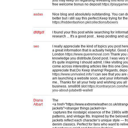
you may keep on regarding revealing this kind of
free welcome bonus no deposit
https://playgame
asdas
Nice blog and absolutely outstanding. You can 
better but i still say this perfect.Keep trying for 
https://hiddenfashion.pk/collections/boxers
dfdfgdf
I found your this post while searching for informa
research ... It's a good post .. keep posting and u
seo
I really appreciate the kind of topics you post he
a great information that is actually helpful. Goo
London
https://www.queremoval.com
Thank you a
knowledge you distribute,Good post. I was very int
it's quite inspiring I should admit. I like visiting y
come across interesting articles like this one.Grea
appreciate that.Do Keep sharing! Regards, depo
https://www.unrivaled.info/
I can see that you are a
am launching a website soon, and your information
me.. Thanks for all your help and wishing you all
business. sms808 slot
https://contrarycon.com/he
you-about-jutabet8-wallet/
Diana
The
Albart
<a href="https://www.extremeleather.co.uk/stran
jackets">stranger things jacket</a>
captures the nostalgic essence of the 1980s with i
patterns, and vintage fits. Inspired by the beloved
jackets reflect each character’s unique style — fr
denim classics. Perfect for fans who want to reli