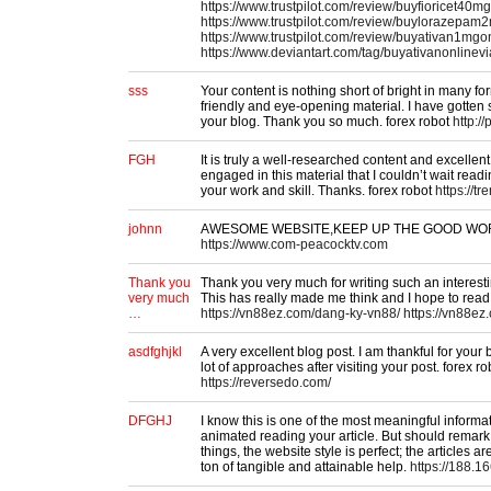
https://www.trustpilot.com/review/buyfioricet40
https://www.trustpilot.com/review/buylorazepam
https://www.trustpilot.com/review/buyativan1mgo
https://www.deviantart.com/tag/buyativanonlinev
sss
Your content is nothing short of bright in many form
friendly and eye-opening material. I have gotten
your blog. Thank you so much. forex robot
http://
FGH
It is truly a well-researched content and excellent
engaged in this material that I couldn’t wait read
your work and skill. Thanks. forex robot
https://t
johnn
AWESOME WEBSITE,KEEP UP THE GOOD WO
https://www.com-peacocktv.com
Thank you
Thank you very much for writing such an interestin
very much
This has really made me think and I hope to read
…
https://vn88ez.com/dang-ky-vn88/
https://vn88ez
asdfghjkl
A very excellent blog post. I am thankful for your 
lot of approaches after visiting your post. forex ro
https://reversedo.com/
DFGHJ
I know this is one of the most meaningful informat
animated reading your article. But should remar
things, the website style is perfect; the articles a
ton of tangible and attainable help.
https://188.1