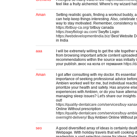
feel like a fruity alchemist. Where's my wizard ha
Aman
Setting realistic goals, finding a workout buddy, 
can help keep things interesting. Also, celebrate 
way to stay motivated. Remember, consistency is
https://bitbuy-ca.org/
bitbuy canada
https://swyftxlogi-au.com/
Swyftx Login
https://webdevelopmentindia.biz/
Best Website 
in India
aaa
I will be extremely willing to get the site togethe
from browsing important article content uploaded 
recommendations within the source was initially 
your publish..внос на кола от германия
https://
Aman
I got after consulting with my doctor. It's essenti
importance of seeking professional advice before
Ambien worked well for me, but individual reacti
prioritize your health and safety. Has anyone els
experiences with Ambien, or do you have alternat
managing sleep issues? Let's share our insights
out!
https://quality-dentalcare.com/services/buy-xanax
Online Without prescription
https://quality-dentalcare.com/services/buy-amb
overnight-delivery/
Buy Ambien Online Without pr
seo
A good diversified array of ideas is certainly dealt
Webpage. With holiday travels that will cooking del
readership a vast selection range for ideas. Par