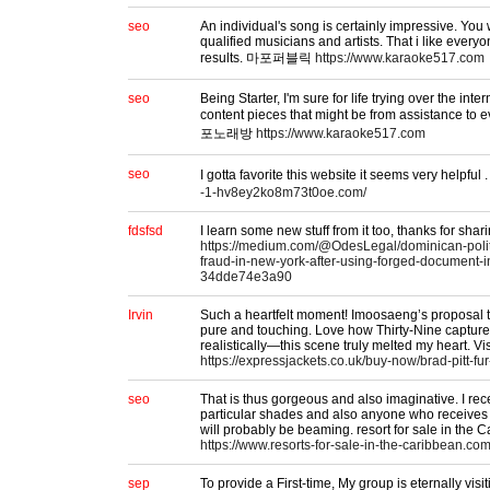
seo
An individual's song is certainly impressive. You 
qualified musicians and artists. That i like everyo
results. 마포퍼블릭
https://www.karaoke517.com
seo
Being Starter, I'm sure for life trying over the inte
content pieces that might be from assistance to
포노래방
https://www.karaoke517.com
seo
I gotta favorite this website it seems very hel
-1-hv8ey2ko8m73t0oe.com/
fdsfsd
I learn some new stuff from it too, thanks for shar
https://medium.com/@OdesLegal/dominican-polit
fraud-in-new-york-after-using-forged-document-in
34dde74e3a90
Irvin
Such a heartfelt moment! Imoosaeng’s proposal 
pure and touching. Love how Thirty-Nine captur
realistically—this scene truly melted my heart. Vi
https://expressjackets.co.uk/buy-now/brad-pitt-fur
seo
That is thus gorgeous and also imaginative. I recen
particular shades and also anyone who receives t
will probably be beaming. resort for sale in the 
https://www.resorts-for-sale-in-the-caribbean.com
sep
To provide a First-time, My group is eternally vis