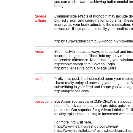
you can work towards achieving better mental hea
being.
george
Common side effects of Klonopin may include dr
william
blurred vision, and coordination problems. These
improve as your body adjusts to the medication. H
or worsen, it is important to notify your healthcare
https://laurawaddell.com/buy-klonopin-2mg-onli
Aman
Your lifestyle tips are always so practical and insp
incorporating some of them into my daily routine,
noticeable difference. Keep sharing your wisdom
https://bovadalogi.com/
Bovada Login
https://collegesutra.com/
College Sutra
asdfg
Pretty nice post. I just stumbled upon your weblo
I have really enjoyed browsing your blog posts. Afte
subscribing to your feed and I hope you write aga
http://majesticea.com/
buyativanonline2mg
Buy Ativan (Lorazepam) 2MG ONLINE is a popular
need of quick calm because it provides quick trea
problems. Our superior 2 mg Ativan tablets effect
anxiety episodes, resulting in increased wellbein
For more info visit here.
https://www.healthcureshop.com/ativan/
https://www.trustpilot.com/review/healthcuresho