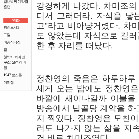
열녀박씨 계약결
강경하게 나갔다. 차미조의
혼뎐
디서 그러더라. 자식을 낳
영화
고"라고 비아냥거렸다. 차
범죄도시3
도 않았는데 자식으로 길러
드림
비공식작전
한 후 자리를 떠났다.
잠
천박사 퇴마 연
구소: 설경의 비
밀
1947 보스톤
정찬영의 죽음은 하루하루 
거미집
세게 오는 밤에도 정찬영은
바깥에 새어나갈까 이불을 
방송에서 납골당 계약을 하
지 찍었다. 정찬영은 모친이
러도 나가지 않는 삶을 지
건 바로 차미조였다.