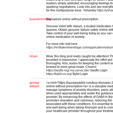
readers simply addicted, encouraging feelings fo
sparking negotiations. Look into and see everyth
for this multipurpose base. Yohandry
https://yoh
buyvaliumonline
Buy valium online without prescription.
Discover relief with Valium, a trusted medication
spasms. Obtain genuine Valium safely online with
Take control of your well-being today.so you can
online medication of anxiety.
For more info visit here.
https://rentlakeviewvillage.com/application/val
Aman
Wow, this blog post really caught my attention! T
provided is impressive. I appreciate the effort put
thoroughly. Also, kudos for keeping the content 
forward to more great reads. Cheers!
https://swyftx-logi.my.canva.site/
Swyftx Login
https://bybit-us.org/
Bybit Login
george
<a href="https://laurawaddell.com/buy-klonopin
william
online without prescription</a> is a valuable med
manage symptoms of anxiety disorders, panic att
when used appropriately and under the guidance
provider. By enhancing the effects of GABA in the
promotes relaxation and calmness, reducing the
associated with these conditions. It is essential to
and well-being when taking Klonopin and to com
your healthcare provider throughout your treatme