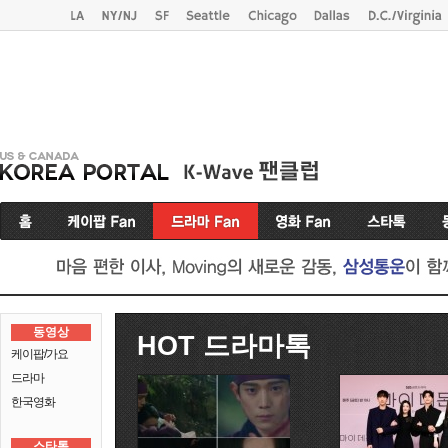
동영상
HOT 드라마톡
케이팝/가요
드라마
한국영화
스타톡