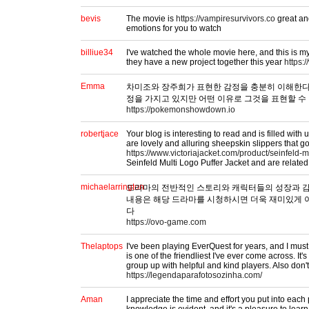
bevis
The movie is
https://vampiresurvivors.co
great and
emotions for you to watch
billiue34
I've watched the whole movie here, and this is m
they have a new project together this year
https:
Emma
차미조와 장주희가 표현한 감정을 충분히 이해한다.
정을 가지고 있지만 어떤 이유로 그것을 표현할 수
https://pokemonshowdown.io
robertjace
Your blog is interesting to read and is filled with
are lovely and alluring sheepskin slippers that go
https://www.victoriajacket.com/product/seinfeld-mu
Seinfeld Multi Logo Puffer Jacket and are related 
michaelarrington
드라마의 전반적인 스토리와 캐릭터들의 성장과 감
내용은 해당 드라마를 시청하시면 더욱 재미있게 
다
https://ovo-game.com
Thelaptops
I've been playing EverQuest for years, and I mus
is one of the friendliest I've ever come across. It'
group up with helpful and kind players. Also don't 
https://legendaparafotosozinha.com/
Aman
I appreciate the time and effort you put into each