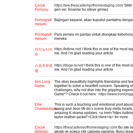
Çocuk
https://ww.theacademyofhomestaging.com/
Siktir
Pornosu
geri ver. İnsanlar bu siteye girmez
Pornografi
Bajingan keparat, akan kupukul pantatmu denga
mesum
Pornografi
Para penipu ini pantas untuk diungkap keboho
mesum
mereka.
https://bttime.net/
I think this is one of the most si
카지노사이
me. And i’m glad reading your article
트
https://doge-tv.net/
I think this is one of the most s
스포츠무료
me. And i’m glad reading your article
중…
Iron Lung
The story beautifully highlights friendship and 
Game
together to solve a heartfelt concern. Speaking 
challenges, why not dive into the gripping experi
Game*? Check it out here:
https://www.ironlung
Ellie
This is such a touching and emotional post about
Chamberlayn
saeng and Jeon Mi-do’s scene truly melts hearts.
amazing K-drama updates. <a href="https://ultima
taylor-leather-jacket">Click Here</a> for more.
Çocuk
https://theacademyofhomestaging.com/
Bu site t
İstismarı
aksak ve açıkça sıfır çabayla yapılmış. Bunu tasa