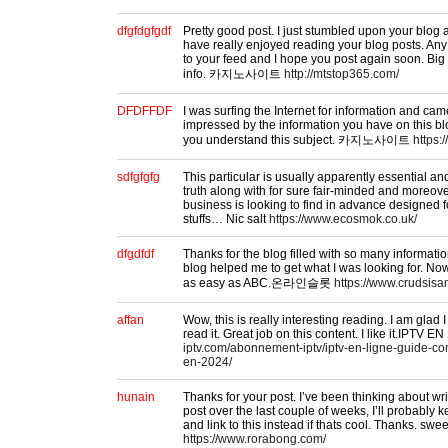
dfgfdgfgdf
Pretty good post. I just stumbled upon your blog 
have really enjoyed reading your blog posts. Any 
to your feed and I hope you post again soon. Big 
info. 카지노사이트
http://mtstop365.com/
DFDFFDF
I was surfing the Internet for information and cam
impressed by the information you have on this bl
you understand this subject. 카지노사이트
https:
sdfgfgfg
This particular is usually apparently essential 
truth along with for sure fair-minded and moreov
business is looking to find in advance designed fo
stuffs… Nic salt
https://www.ecosmok.co.uk/
dfgdfdf
Thanks for the blog filled with so many informati
blog helped me to get what I was looking for. N
as easy as ABC.온라인슬롯
https://www.crudsisa
affan
Wow, this is really interesting reading. I am glad I
read it. Great job on this content. I like it.IPTV 
iptv.com/abonnement-iptv/iptv-en-ligne-guide-com
en-2024/
hunain
Thanks for your post. I’ve been thinking about wr
post over the last couple of weeks, I’ll probably 
and link to this instead if thats cool. Thanks. swee
https://www.rorabong.com/