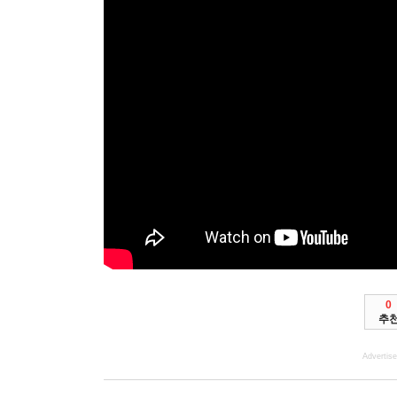
0
추
Advertis