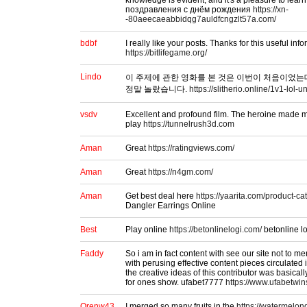
knowledge is evident, and it's a pleasure to learn
поздравления с днём рождения
https://xn-
-80aeecaeabbidqg7auldfcngzlt57a.com/
bdbf
I really like your posts. Thanks for this useful inf
https://bitlifegame.org/
Lindo
이 주제에 관한 영화를 본 것은 이번이 처음이었는
정말 놀랐습니다.
https://slitherio.online/1v1-lol-
vsdv
Excellent and profound film. The heroine made me
play
https://tunnelrush3d.com
Aman
Great
https://ratingviews.com/
Aman
Great
https://n4gm.com/
Aman
Get best deal here
https://yaarita.com/product-ca
Dangler Earrings Online
Best
Play online
https://betonlinelogi.com/
betonline l
Faddy
So i am in fact content with see our site not to m
with perusing effective content pieces circulated i
the creative ideas of this contributor was basically
for ones show. ufabet7777
https://www.ufabetwi
Orenw43
I merged so many fruits in the
https://watermelon