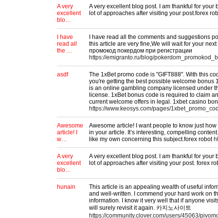
A very
A very excellent blog post. I am thankful for your 
excellent
lot of approaches after visiting your post.forex ro
blo…
I have
I have read all the comments and suggestions post
read all
this article are very fine,We will wait for your next
the …
промокод покердом при регистрации
https://emigranto.ru/blog/pokerdom_promokod_
asdf
The 1xBet promo code is "GIFT888". With this co
you're getting the best possible welcome bonus
is an online gambling company licensed under
license. 1xBet bonus code is required to claim an
current welcome offers in legal. 1xbet casino bo
https://www.keosys.com/pages/1xbet_promo_c
Awesome
Awesome article! I want people to know just how 
article! I
in your article. It’s interesting, compelling conte
w…
like my own concerning this subject.forex robot
h
A very
A very excellent blog post. I am thankful for your 
excellent
lot of approaches after visiting your post. forex r
blo…
hunain
This article is an appealing wealth of useful inform
and well-written. I commend your hard work on thi
information. I know it very well that if anyone visi
will surely revisit it again. 카지노사이트
https://community.clover.com/users/45063/pivom