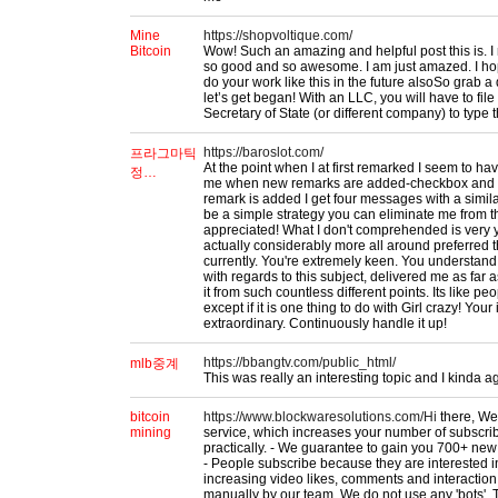
Mine
https://shopvoltique.com/
Bitcoin
Wow! Such an amazing and helpful post this is. I rea
so good and so awesome. I am just amazed. I hop
do your work like this in the future alsoSo grab a d
let’s get began! With an LLC, you will have to fil
Secretary of State (or different company) to type 
https://baroslot.com/
프라그마틱
At the point when I at first remarked I seem to ha
정…
me when new remarks are added-checkbox and 
remark is added I get four messages with a simil
be a simple strategy you can eliminate me from 
appreciated! What I don't comprehended is very y
actually considerably more all around preferred 
currently. You're extremely keen. You understand
with regards to this subject, delivered me as far
it from such countless different points. Its like pe
except if it is one thing to do with Girl crazy! Your 
extraordinary. Continuously handle it up!
https://bbangtv.com/public_html/
mlb중계
This was really an interesting topic and I kinda a
bitcoin
https://www.blockwaresolutions.com/Hi
there, We
mining
service, which increases your number of subscri
practically. - We guarantee to gain you 700+ new
- People subscribe because they are interested i
increasing video likes, comments and interaction.
manually by our team. We do not use any 'bots'. T