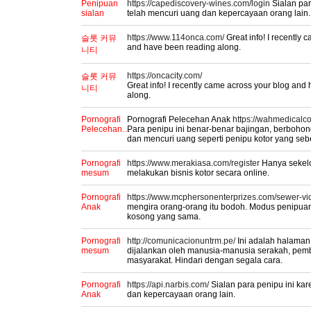
Penipuan
https://capediscovery-wines.com/login
Sialan par
sialan
telah mencuri uang dan kepercayaan orang lain.
https://www.114onca.com/
Great info! I recently 
슬롯 커뮤
and have been reading along.
니티
https://oncacity.com/
슬롯 커뮤
Great info! I recently came across your blog and
니티
along.
Pornografi
Pornografi Pelecehan Anak
https://wahmedicalco
Pelecehan…
Para penipu ini benar-benar bajingan, berboho
dan mencuri uang seperti penipu kotor yang seb
Pornografi
https://www.merakiasa.com/register
Hanya sekelo
mesum
melakukan bisnis kotor secara online.
Pornografi
https://www.mcphersonenterprizes.com/sewer-vi
Anak
mengira orang-orang itu bodoh. Modus penipu
kosong yang sama.
Pornografi
http://comunicacionuntrm.pe/
Ini adalah halaman
mesum
dijalankan oleh manusia-manusia serakah, pe
masyarakat. Hindari dengan segala cara.
Pornografi
https://api.narbis.com/
Sialan para penipu ini ka
Anak
dan kepercayaan orang lain.