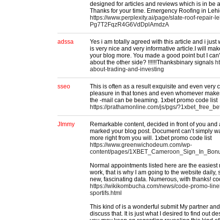
designed for articles and reviews which is in be an
Thanks for your time. Emergency Roofing in Lehi
https://www.perplexity.ai/page/slate-roof-repair-le
Pg7T2FqzR4G6VdDplAmdzA
adssa
Yes i am totally agreed with this article and i just 
is very nice and very informative article.I will ma
your blog more. You made a good point but I can'
about the other side? !!!!!!Thanksbinary signals
ht
about-trading-and-investing
sseo
This is often as a result exquisite and even very 
pleasure in that tones and even whomever makes
the -mail can be beaming. 1xbet promo code list
https://prathamonline.com/js/pgs/?1xbet_free_
JImmy
Remarkable content, decided in front of you and 
marked your blog post. Document can’t simply wai
more right from you will. 1xbet promo code list
https://www.greenwichodeum.com/wp-
content/pages/1XBET_Cameroon_Sign_In_Bonu
Normal appointments listed here are the easiest 
work, that is why I am going to the website daily,
new, fascinating data. Numerous, with thanks! c
https://wikikombucha.com/news/code-promo-line
sportifs.html
This kind of is a wonderful submit My partner and 
discuss that. It is just what I desired to find out 