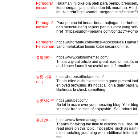
Pornografi
Halaman ini dikelola oleh para penipu brengsek,
mesum
kebohongan, janji palsu, dan trik murahan. Hin
ini. <a href="https://sudoh-megane.com/contact
Pornografi
Para penipu ini benar-benar bajingan, berboho
mesum
dan mencuri uang seperti penipu kotor yang seb
href="https://sudoh-megane.com/contact/">Porn
Pornografi
https://aingranite.com/office-accessories/
Hanya s
Pelecehan…
yang melakukan bisnis kotor secara online.
https://www.catshomemsg.com/
출장안마
This is a great article and great read for me. It's my
and I have found it so useful and informative
https://heroesoftheland.com/
슬롯 커뮤
This is often at the same time a good present tha
니티
enjoyed browsing. It's not at all on a daily basis 
likeliness to check something.
https://jigubet.com/
슬롯사이트
So lot to occur over your amazing blog. Your blo
fantastic transaction of enjoyable.. Salubrious lo
https://www.lovemassages.com
출장안마
Thanks for taking the time to discuss this, I feel s
read more on this topic. If possible, such as ga
mind updating your blog with additional informatio
me