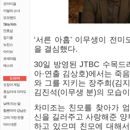
오마이걸
이달의 소녀
모모랜드
Stray Kids
안효섭
‘서른 아홉’ 이무생이 전
장기용
뉴진스
을 결심했다.
아이브
르세라핌
30일 방영된 JTBC 수목드
에스파
아·연출 김상호)에서는 죽음
드라마
와 그를 지키는 장주희(김지현
오징어 게임
김진석(이무생 분)의 모습이
효심이네 각자도
생
낮에 뜨는 달
차미조는 친모를 찾아가 엄
힘쎈여자 강남순
신을 길러주고 사랑해준 양
고려 거란 전쟁
하고 있으며 친모에 대해서
마이 데몬