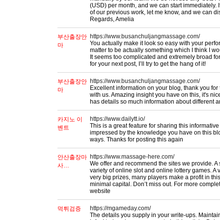
(USD) per month, and we can start immediately. I
of our previous work, let me know, and we can disc
Regards, Amelia
https://www.busanchuljangmassage.com/
부산출장안
You actually make it look so easy with your perfor
마
matter to be actually something which I think I 
It seems too complicated and extremely broad for
for your next post, I’ll try to get the hang of it!
https://www.busanchuljangmassage.com/
부산출장안
Excellent information on your blog, thank you for 
마
with us. Amazing insight you have on this, it's nice
has details so much information about different ar
https://www.dailytt.io/
카지노 이
This is a great feature for sharing this informati
벤트
impressed by the knowledge you have on this blo
ways. Thanks for posting this again
https://www.massage-here.com/
안산출장마
We offer and recommend the sites we provide. A s
사…
variety of online slot and online lottery games. 
very big prizes, many players make a profit in th
minimal capital. Don’t miss out. For more complete
website
https://mgameday.com/
먹튀검증
The details you supply in your write-ups. Maintain