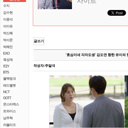
사이트
수지
김수현
이종석
아이유
박신혜
박서준
글쓰기
박해진
EXO
'효심이네 각자도생' 김도연 향한 유이의 한 
육성재
작성자:
주말극
ITZY
BTS
블랙핑크
레드벨벳
NCT
GOT7
몬스타엑스
트와이스
남주혁
러블리즈