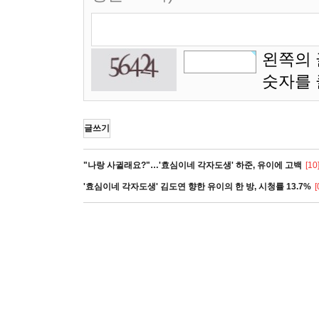
왼쪽의 
숫자를
글쓰기
"나랑 사귈래요?"…'효심이네 각자도생' 하준, 유이에 고백
[10
'효심이네 각자도생' 김도연 향한 유이의 한 방, 시청률 13.7%
[