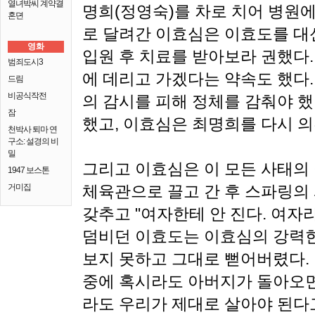
열녀박씨 계약결
명희(정영숙)를 차로 치어 병원에
혼뎐
로 달려간 이효심은 이효도를 대
영화
입원 후 치료를 받아보라 권했다
범죄도시3
에 데리고 가겠다는 약속도 했다.
드림
비공식작전
의 감시를 피해 정체를 감춰야 
잠
했고, 이효심은 최명희를 다시 
천박사 퇴마 연
구소: 설경의 비
밀
그리고 이효심은 이 모든 사태의
1947 보스톤
거미집
체육관으로 끌고 간 후 스파링의 
갖추고 "여자한테 안 진다. 여자
덤비던 이효도는 이효심의 강력한 
보지 못하고 그대로 뻗어버렸다.
중에 혹시라도 아버지가 돌아오면
라도 우리가 제대로 살아야 된다