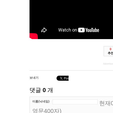
0
추
Advertis
보내기
댓글
0
개
이름(닉네임)
현재0
영문400자)