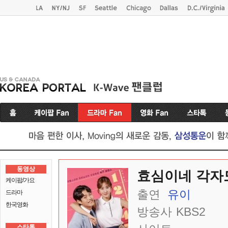
동영상
효심이네 각자
케이팝/가요
출연
유이
드라마
한국영화
방송사
KBS2
스타톡