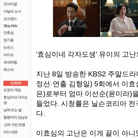
오마이걸
이달의 소녀
모모랜드
Stray Kids
안효섭
장기용
뉴진스
'효심이네 각자도생' 유이의 고난
아이브
르세라핌
에스파
지난 8일 방송한 KBS2 주말드라
정선·연출 김형일) 5회에서 이효
드라마
오징어 게임
은)로부터 엄마 이선순(윤미라)을
효심이네 각자도
들었다. 시청률은 닐슨코리아 전국
생
낮에 뜨는 달
다.
힘쎈여자 강남순
고려 거란 전쟁
이효심의 고난은 이게 끝이 아니었
마이 데몬