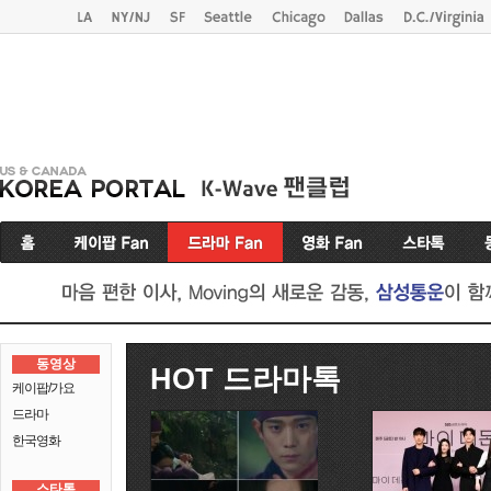
동영상
HOT 드라마톡
케이팝/가요
드라마
한국영화
스타톡