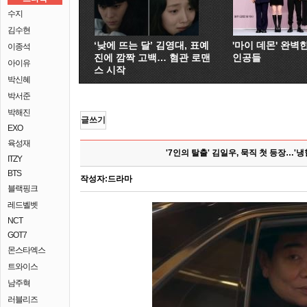
수지
김수현
‘낮에 뜨는 달’ 김영대, 표예
'마이 데몬' 완벽
이종석
진에 깜짝 고백… 혐관 로맨
인공들
아이유
스 시작
박신혜
박서준
박해진
글쓰기
EXO
육성재
'7인의 탈출' 김일우, 묵직 첫 등장…'
ITZY
BTS
작성자:
드라마
블랙핑크
레드벨벳
NCT
GOT7
몬스타엑스
트와이스
남주혁
러블리즈