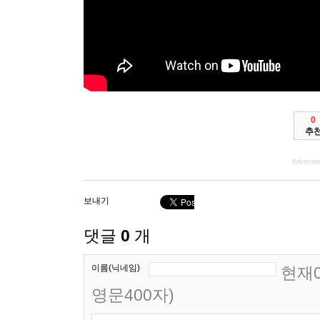
0
추
Advertis
보내기
댓글
0
개
이름(닉네임)
현재0
영문400자)