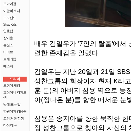
오마이걸
이달의 소녀
모모랜드
Stray Kids
안효섭
장기용
배우 김일우가 '7인의 탈출'에서
뉴진스
렬한 존재감을 알렸다.
아이브
르세라핌
에스파
김일우는 지난 20일과 21일 SBS
드라마
성찬그룹의 회장이자 현재 K라고
오징어 게임
훈 분)의 아버지 심용 역으로 등
효심이네 각자도
생
아(정다은 분)를 향한 매서운 눈
낮에 뜨는 달
힘쎈여자 강남순
심용은 송지아를 향한 묵직한 한
고려 거란 전쟁
마이 데몬
정 성찬그룹으로 찾아와 자신의 