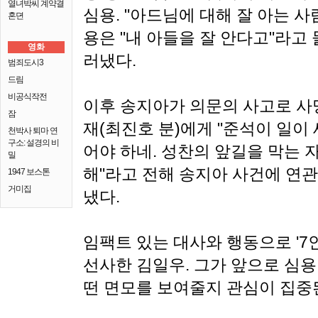
열녀박씨 계약결
심용. "아드님에 대해 잘 아는 
혼뎐
용은 "내 아들을 잘 안다고"라고
영화
러냈다.
범죄도시3
드림
비공식작전
이후 송지아가 의문의 사고로 사
잠
재(최진호 분)에게 "준석이 일이
천박사 퇴마 연
구소: 설경의 비
어야 하네. 성찬의 앞길을 막는 
밀
해"라고 전해 송지아 사건에 연
1947 보스톤
거미집
냈다.
임팩트 있는 대사와 행동으로 '7
선사한 김일우. 그가 앞으로 심용 
떤 면모를 보여줄지 관심이 집중