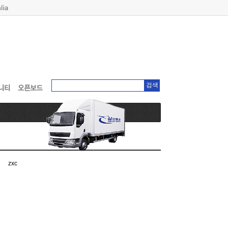
검색
zxc