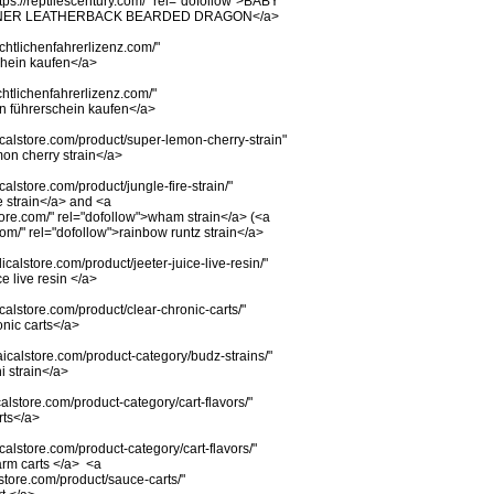
ps://reptilescentury.com/" rel="dofollow">BABY
NER LEATHERBACK BEARDED DRAGON</a>
chtlichenfahrerlizenz.com/"
chein kaufen</a>
chtlichenfahrerlizenz.com/"
n führerschein kaufen</a>
calstore.com/product/super-lemon-cherry-strain"
mon cherry strain</a>
alstore.com/product/jungle-fire-strain/"
e strain</a> and <a
tore.com/" rel="dofollow">wham strain</a> (<a
om/" rel="dofollow">rainbow runtz strain</a>
calstore.com/product/jeeter-juice-live-resin/"
ce live resin </a>
calstore.com/product/clear-chronic-carts/"
onic carts</a>
icalstore.com/product-category/budz-strains/"
i strain</a>
alstore.com/product-category/cart-flavors/"
rts</a>
calstore.com/product-category/cart-flavors/"
farm carts </a> <a
store.com/product/sauce-carts/"