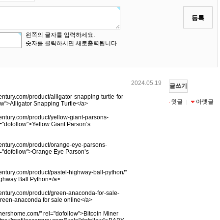
등록
왼쪽의 글자를 입력하세요.
숫자를 클릭하시면 새로출력됩니다
2024.05.19
글쓰기
century.com/product/alligator-snapping-turtle-for-
목록
수정
삭제
윗글
아랫글
|
|
|
|
low">Alligator Snapping Turtle</a>
scentury.com/product/yellow-giant-parsons-
l="dofollow">Yellow Giant Parson’s
scentury.com/product/orange-eye-parsons-
l="dofollow">Orange Eye Parson’s
scentury.com/product/pastel-highway-ball-python/"
ighway Ball Python</a>
scentury.com/product/green-anaconda-for-sale-
green-anaconda for sale online</a>
inershome.com/" rel="dofollow">Bitcoin Miner