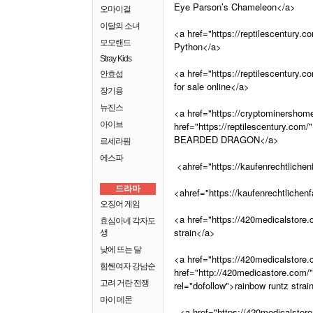
Eye Parson’s Chameleon</a>
오마이걸
이달의 소녀
<a href="https://reptilescentury.c
모모랜드
Python</a>
Stray Kids
<a href="https://reptilescentury.
안효섭
for sale online</a>
장기용
뉴진스
<a href="https://cryptominershom
아이브
href="https://reptilescentury
BEARDED DRAGON</a>
르세라핌
에스파
<ahref="https://kaufenrechtlichen
드라마
<ahref="https://kaufenrechtlichen
오징어 게임
<a href="https://420medicalstore.
효심이네 각자도
strain</a>
생
낮에 뜨는 달
<a href="https://420medicalstore.co
힘쎈여자 강남순
href="http://420medicastore.com/
고려 거란 전쟁
rel="dofollow">rainbow runtz strai
마이 데몬
<a href="https://420medicalstore.c