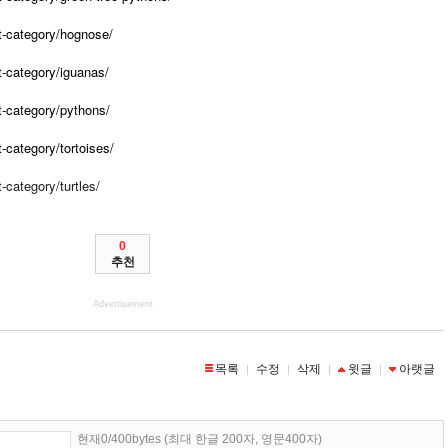
ct-category/hognose/
t-category/iguanas/
t-category/pythons/
t-category/tortoises/
-category/turtles/
0
추천
Advertisement
목록
수정
삭제
윗글
아랫글
|
|
|
|
현재0/400bytes (최대 한글 200자, 영문400자)