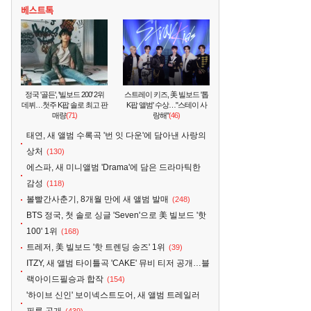
정국 '골든', '빌보드 200' 2위
스트레이 키즈, 美 빌보드 '톱
데뷔…첫주 K팝 솔로 최고 판
K팝 앨범' 수상…"스테이 사
매량
(71)
랑해"
(46)
태연, 새 앨범 수록곡 '번 잇 다운'에 담아낸 사랑의
상처
(130)
에스파, 새 미니앨범 'Drama'에 담은 드라마틱한
감성
(118)
볼빨간사춘기, 8개월 만에 새 앨범 발매
(248)
BTS 정국, 첫 솔로 싱글 'Seven'으로 美 빌보드 '핫
100' 1위
(168)
트레저, 美 빌보드 '핫 트렌딩 송즈' 1위
(39)
ITZY, 새 앨범 타이틀곡 'CAKE' 뮤비 티저 공개…블
랙아이드필승과 합작
(154)
'하이브 신인' 보이넥스트도어, 새 앨범 트레일러