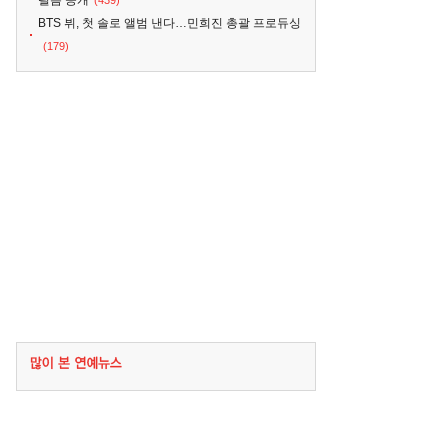
필름 공개
(439)
BTS 뷔, 첫 솔로 앨범 낸다…민희진 총괄 프로듀싱
(179)