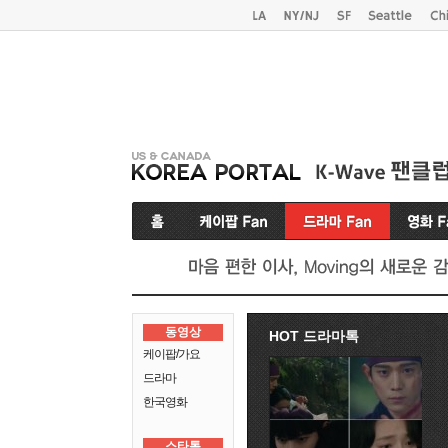
동영상
HOT 드라마톡
케이팝/가요
드라마
한국영화
스타톡