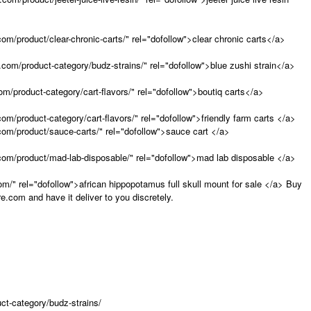
om/product/clear-chronic-carts/" rel="dofollow">clear chronic carts</a>
.com/product-category/budz-strains/" rel="dofollow">blue zushi strain</a>
m/product-category/cart-flavors/" rel="dofollow">boutiq carts</a>
om/product-category/cart-flavors/" rel="dofollow">friendly farm carts </a>
com/product/sauce-carts/" rel="dofollow">sauce cart </a>
com/product/mad-lab-disposable/" rel="dofollow">mad lab disposable </a>
om/" rel="dofollow">african hippopotamus full skull mount for sale </a> Buy
e.com and have it deliver to you discretely.
ct-category/budz-strains/