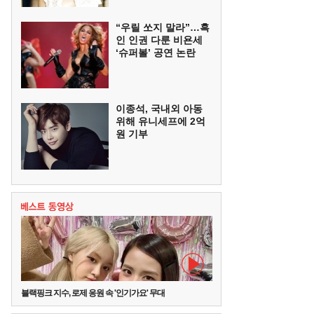
“우릴 쏘지 말라”…흑
인 인권 다룬 비욘세
‘슈퍼볼’ 공연 논란
이종석, 국내외 아동
위해 유니세프에 2억
원 기부
블랙핑크 지수, 로제 응원 속 '인기가요' 무대