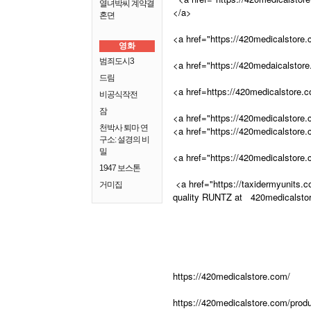
열녀박씨 계약결
</a>
혼뎐
<a href="https://420medicalstore.c
영화
범죄도시3
<a href="https://420medaicalstore
드림
<a href=https://420medicalstore.co
비공식작전
잠
<a href="https://420medicalstore.c
천박사 퇴마 연
<a href="https://420medicalstore.
구소: 설경의 비
밀
<a href="https://420medicalstore.
1947 보스톤
<a href="https://taxidermyunits.c
거미집
quality RUNTZ at
420medicalstor
https://420medicalstore.com/
https://420medicalstore.com/produ