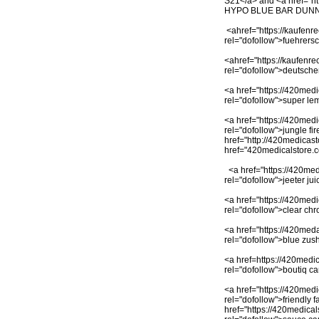
S21</a> and <a href="htt
HYPO BLUE BAR DUN
<ahref="https://kaufenre
rel="dofollow">fuehrers
<ahref="https://kaufenre
rel="dofollow">deutsche
<a href="https://420medi
rel="dofollow">super le
<a href="https://420medic
rel="dofollow">jungle fir
href="http://420medicas
href="420medicalstore.c
<a href="https://420medi
rel="dofollow">jeeter jui
<a href="https://420medi
rel="dofollow">clear chr
<a href="https://420meda
rel="dofollow">blue zush
<a href=https://420medic
rel="dofollow">boutiq ca
<a href="https://420medi
rel="dofollow">friendly 
href="https://420medical