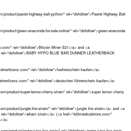
om/product/pastel-highway-ball-python/" rel="dofollow">Pastel Highway Ball
com/product/green-anaconda-for-sale-online/" rel="dofollow">green-anaconda
e.com/" rel="dofollow">Bitcoin Miner S21</a> and <a
.com/" rel="dofollow">BABY HYPO BLUE BAR DUNNER LEATHERBACK
fahrerlizenz.com/" rel="dofollow">fuehrerschein kaufen</a>
fahrerlizenz.com/" rel="dofollow">deutschen führerschein kaufen</a>
com/product/super-lemon-cherry-strain" rel="dofollow">super lemon cherry
m/product/jungle-fire-strain/" rel="dofollow">jungle fire strain</a> and <a
" rel="dofollow">wham strain</a> (<a href="420medicalstore.com/"
n</a>
om/product/jeeter-juice-live-resin/" rel="dofollow">jeeter juice live resin