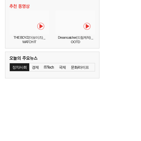
THE BOYZ(더보이즈) _
Dreamcatcher(드림캐쳐) _
WATCH IT
OOTD
정치/사회
경제
IT/Tech
국제
문화/라이프