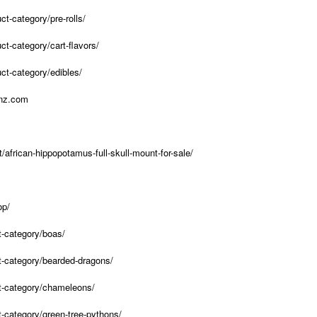
t-category/pre-rolls/
t-category/cart-flavors/
ct-category/edibles/
enz.com
/african-hippopotamus-full-skull-mount-for-sale/
op/
t-category/boas/
ct-category/bearded-dragons/
ct-category/chameleons/
t-category/green-tree-pythons/