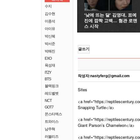
수지
김수현
‘낮에 뜨는 달’ 김영대, 표예
진에 깜짝 고백… 혐관 로맨
이종석
스 시작
아이유
박신혜
박서준
글쓰기
박해진
EXO
육성재
ITZY
작성자:
nastyferg@gmail.com
BTS
블랙핑크
Sites
레드벨벳
NCT
<a href="https://reptilescentury.com
Snapping Turtle</a>
GOT7
몬스타엑스
<a href="https://reptilescentury.c
트와이스
Giant Parson’s Chameleon</a>
남주혁
<a href="https://reptilescentury.
러블리즈