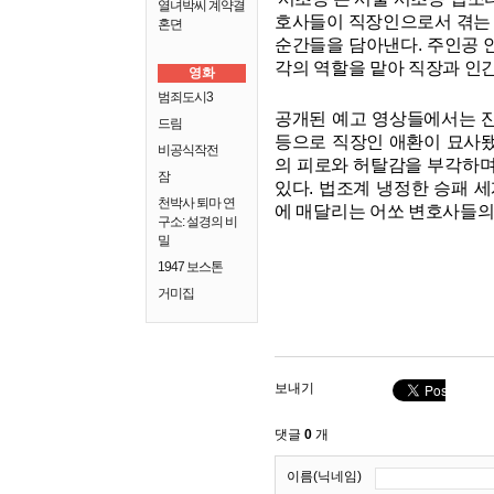
열녀박씨 계약결
호사들이 직장인으로서 겪는 
혼뎐
순간들을 담아낸다. 주인공 안
각의 역할을 맡아 직장과 인
영화
범죄도시3
공개된 예고 영상들에서는 잔
드림
등으로 직장인 애환이 묘사
비공식작전
의 피로와 허탈감을 부각하며
잠
있다. 법조계 냉정한 승패 
천박사 퇴마 연
에 매달리는 어쏘 변호사들의
구소: 설경의 비
밀
1947 보스톤
거미집
보내기
댓글
0
개
이름(닉네임)