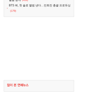
필름 공개
(439)
BTS 뷔, 첫 솔로 앨범 낸다…민희진 총괄 프로듀싱
(179)