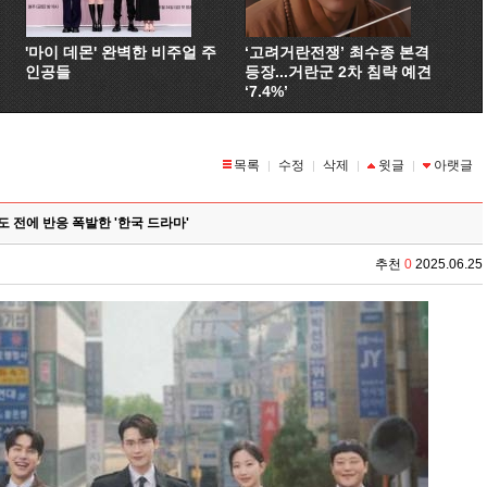
'마이 데몬' 완벽한 비주얼 주
‘고려거란전쟁’ 최수종 본격
인공들
등장...거란군 2차 침략 예견
‘7.4%’
목록
수정
삭제
윗글
아랫글
|
|
|
|
도 전에 반응 폭발한 '한국 드라마'
추천
0
2025.06.25