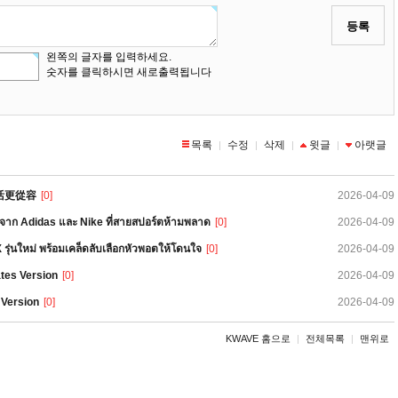
등록
왼쪽의 글자를 입력하세요.
숫자를 클릭하시면 새로출력됩니다
목록
수정
삭제
윗글
아랫글
|
|
|
|
活更從容
[0]
2026-04-09
ังจาก Adidas และ Nike ที่สายสปอร์ตห้ามพลาด
[0]
2026-04-09
รุ่นใหม่ พร้อมเคล็ดลับเลือกหัวพอตให้โดนใจ
[0]
2026-04-09
tes Version
[0]
2026-04-09
 Version
[0]
2026-04-09
KWAVE 홈으로
|
전체목록
|
맨위로