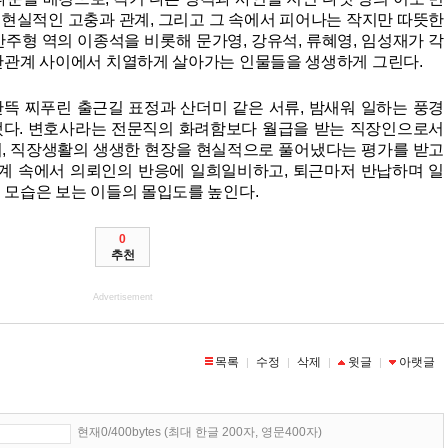
현실적인 고충과 관계, 그리고 그 속에서 피어나는 작지만 따뜻한
주형 역의 이종석을 비롯해 문가영, 강유석, 류혜영, 임성재가 각
간관계 사이에서 치열하게 살아가는 인물들을 생생하게 그린다.
뜩 찌푸린 출근길 표정과 산더미 같은 서류, 밤새워 일하는 풍경
됐다. 변호사라는 전문직의 화려함보다 월급을 받는 직장인으로서
, 직장생활의 생생한 현장을 현실적으로 풀어냈다는 평가를 받고
세계 속에서 의뢰인의 반응에 일희일비하고, 퇴근마저 반납하며 일
 모습은 보는 이들의 몰입도를 높인다.
0
추천
Advertisement
목록
수정
삭제
윗글
아랫글
|
|
|
|
현재0/400bytes (최대 한글 200자, 영문400자)