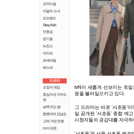
오마이걸
이달의 소녀
모모랜드
Stray Kids
안효섭
장기용
뉴진스
아이브
르세라핌
에스파
드라마
tvN이 새롭게 선보이는 토
오징어 게임
응을 불러일으키고 있다.
효심이네 각자도
생
낮에 뜨는 달
그 드라마는 바로 '서초동'이다
일 공개된 '서초동' 종합 
힘쎈여자 강남순
시청자들의 공감대를 자극하며
고려 거란 전쟁
마이 데몬
'서초동'은 서울 서초동 법조