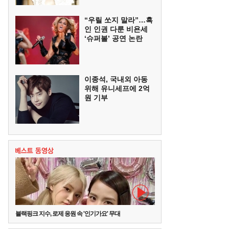
“우릴 쏘지 말라”…흑
인 인권 다룬 비욘세
‘슈퍼볼’ 공연 논란
이종석, 국내외 아동
위해 유니세프에 2억
원 기부
블랙핑크 지수, 로제 응원 속 '인기가요' 무대