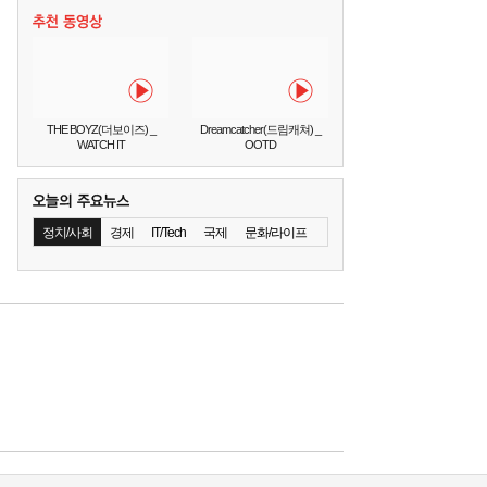
THE BOYZ(더보이즈) _
Dreamcatcher(드림캐쳐) _
WATCH IT
OOTD
정치/사회
경제
IT/Tech
국제
문화/라이프