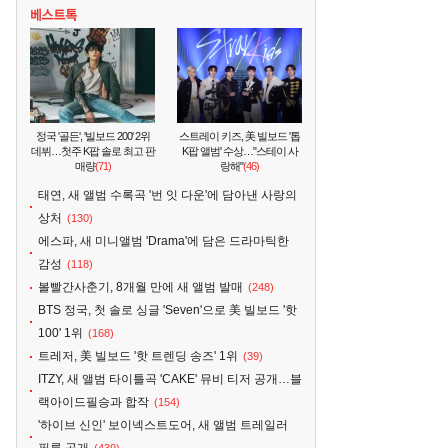
정국 '골든', '빌보드 200' 2위
스트레이 키즈, 美 빌보드 '톱
데뷔…첫주 K팝 솔로 최고 판
K팝 앨범' 수상…"스테이 사
매량
(71)
랑해"
(46)
태연, 새 앨범 수록곡 '번 잇 다운'에 담아낸 사랑의
상처
(130)
에스파, 새 미니앨범 'Drama'에 담은 드라마틱한
감성
(118)
볼빨간사춘기, 8개월 만에 새 앨범 발매
(248)
BTS 정국, 첫 솔로 싱글 'Seven'으로 美 빌보드 '핫
100' 1위
(168)
트레저, 美 빌보드 '핫 트렌딩 송즈' 1위
(39)
ITZY, 새 앨범 타이틀곡 'CAKE' 뮤비 티저 공개…블
랙아이드필승과 합작
(154)
'하이브 신인' 보이넥스트도어, 새 앨범 트레일러