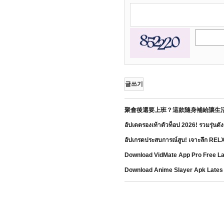
글쓰기
聚會後還要上班？這款隨身補給讓生
อัปเดตรองเท้าตัวท็อป 2026! รวมรุ่นด
อัปเกรดประสบการณ์สูบ! เจาะลึก RELX 
Download VidMate App Pro Free La
Download Anime Slayer Apk Lates