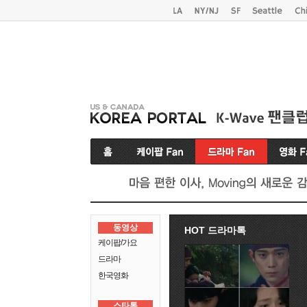
동영상
HOT 드라마톡
케이팝/가요
드라마
한국영화
스타톡