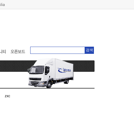
검색
zxc