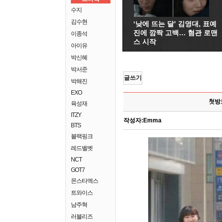
수지
김수현
‘낮에 뜨는 달’ 김영대, 표예
진에 깜짝 고백… 혐관 로맨
이종석
스 시작
아이유
박신혜
박서준
글쓰기
박해진
EXO
첫방
육성재
ITZY
작성자:
Emma
BTS
블랙핑크
레드벨벳
NCT
GOT7
몬스타엑스
트와이스
남주혁
러블리즈