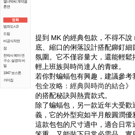
열녀박씨 계약결
혼뎐
영화
범죄도시3
드림
提到 MK 的經典包款，不得不說
비공식작전
底、縮口的俐落設計搭配鉚釘細
잠
氛圍。它不僅容量大，還能輕鬆
천박사 퇴마 연
구소: 설경의 비
輕上班族與時尚達人的青睞。
밀
1947 보스톤
若你對蝙蝠包有興趣，建議參考
거미집
包全攻略：經典與時尚的結合
》
的搭配秘訣與熱賣款式。
除了蝙蝠包，另一款近年大受歡
義，它的外型宛如半月般圓潤優
這款包包的尺寸適中，適合日常
笨重，又能裝下日常必需品，實