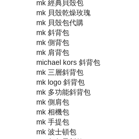
mk 經典貝殼包
mk 貝殼乾燥玫瑰
mk 貝殼包代購
mk 斜背包
mk 側背包
mk 肩背包
michael kors 斜背包
mk 三層斜背包
mk logo 斜背包
mk 多功能斜背包
mk 側肩包
mk 相機包
mk 手提包
mk 波士頓包