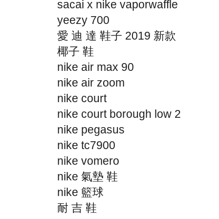
sacai x nike vaporwaffle
yeezy 700
愛 迪 達 鞋子 2019 新款
椰子 鞋
nike air max 90
nike air zoom
nike court
nike court borough low 2
nike pegasus
nike tc7900
nike vomero
nike 氣墊 鞋
nike 籃球
耐 吉 鞋