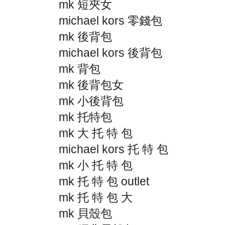
mk 短夾女
michael kors 零錢包
mk 後背包
michael kors 後背包
mk 背包
mk 後背包女
mk 小後背包
mk 托特包
mk 大 托 特 包
michael kors 托 特 包
mk 小 托 特 包
mk 托 特 包 outlet
mk 托 特 包 大
mk 貝殼包