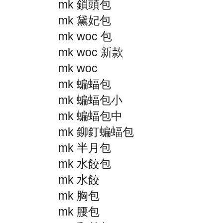
mk 鎖頭包
mk 黛妃包
mk woc 包
mk woc 新款
mk woc
mk 蝙蝠包
mk 蝙蝠包小
mk 蝙蝠包中
mk 鉚釘蝙蝠包
mk 半月包
mk 水餃包
mk 水餃
mk 胸包
mk 腰包