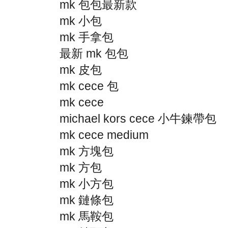
mk 包包最新款
mk 小包
mk 手拿包
最新 mk 包包
mk 皮包
mk cece 包
mk cece
michael kors cece 小牛鍊帶包
mk cece medium
mk 方塊包
mk 方包
mk 小方包
mk 鏈條包
mk 馬鞍包