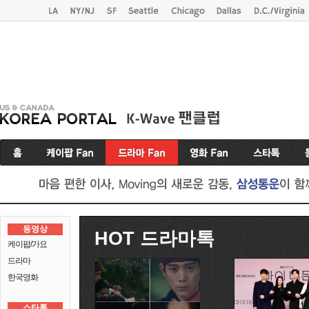
동영상
HOT 드라마톡
케이팝/가요
드라마
한국영화
스타톡