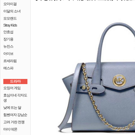
오마이걸
이달의 소녀
모모랜드
Stray Kids
안효섭
장기용
뉴진스
아이브
르세라핌
에스파
드라마
오징어 게임
효심이네 각자도
생
낮에 뜨는 달
힘쎈여자 강남순
고려 거란 전쟁
마이 데몬