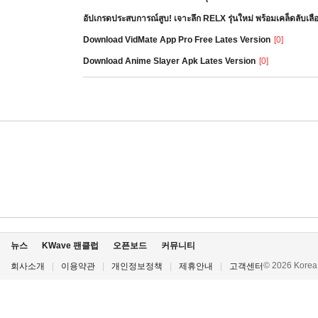
อัปเกรดประสบการณ์สูบ! เจาะลึก RELX รุ่นใหม่ พร้อมเคล็ดลับเล
Download VidMate App Pro Free Lates Version
[0]
Download Anime Slayer Apk Lates Version
[0]
뉴스
KWave 팬클럽
오픈보드
커뮤니티
© 2026 Korea P
회사소개
|
이용약관
|
개인정보정책
|
제휴안내
|
고객센터