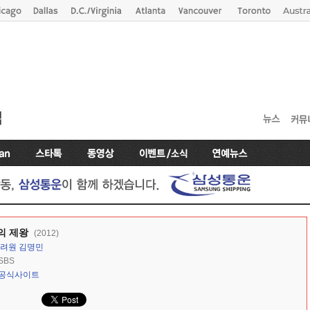
의 제왕
(2012)
려원
김명민
SBS
공식사이트