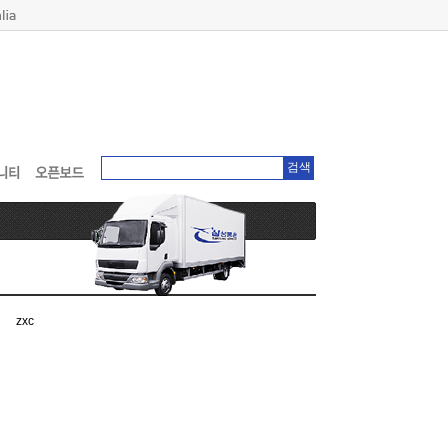
검색
zxc