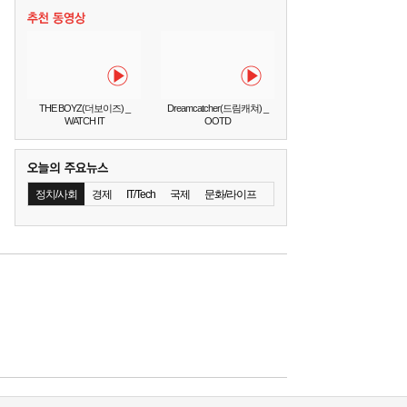
THE BOYZ(더보이즈) _
Dreamcatcher(드림캐쳐) _
WATCH IT
OOTD
정치/사회
경제
IT/Tech
국제
문화/라이프