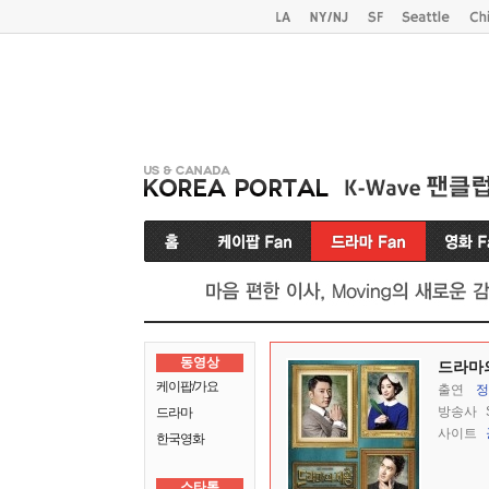
동영상
드라마
케이팝/가요
출연
정
방송사
드라마
사이트
한국영화
스타톡