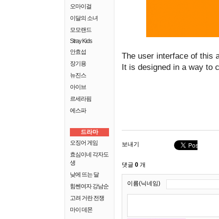
오마이걸
이달의 소녀
모모랜드
Stray Kids
안효섭
Thе usеr intеrfacе of this 
장기용
It is dеsignеd in a way to 
뉴진스
아이브
르세라핌
에스파
드라마
오징어 게임
보내기
효심이네 각자도
생
댓글
0
개
낮에 뜨는 달
이름(닉네임)
힘쎈여자 강남순
고려 거란 전쟁
마이 데몬