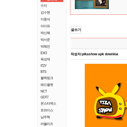
수지
김수현
이종석
아이유
글쓰기
박신혜
박서준
박해진
EXO
작성자:
pikashow apk downloa
육성재
ITZY
BTS
블랙핑크
레드벨벳
NCT
GOT7
몬스타엑스
트와이스
남주혁
러블리즈