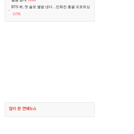
필름 공개
(439)
BTS 뷔, 첫 솔로 앨범 낸다…민희진 총괄 프로듀싱
(179)