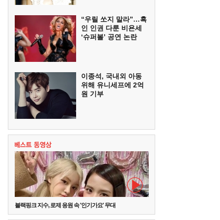
“우릴 쏘지 말라”…흑
인 인권 다룬 비욘세
‘슈퍼볼’ 공연 논란
이종석, 국내외 아동
위해 유니세프에 2억
원 기부
블랙핑크 지수, 로제 응원 속 '인기가요' 무대