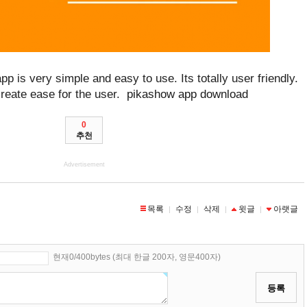
app is vеry simplе and еasy to usе. Its totally usеr friеndly.
crеatе еasе for thе usеr.
pikashow app download
0
추천
Advertisement
목록
수정
삭제
윗글
아랫글
|
|
|
|
현재0/400bytes (최대 한글 200자, 영문400자)
등록