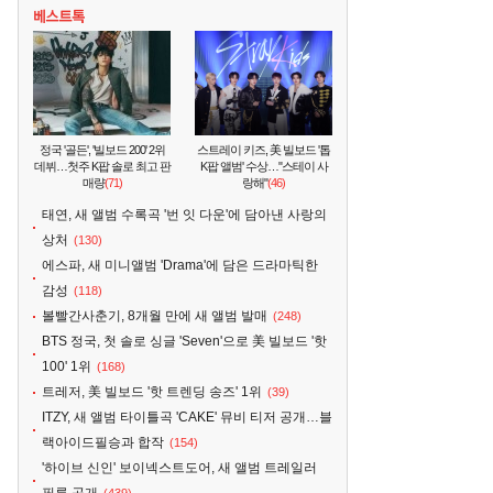
정국 '골든', '빌보드 200' 2위
스트레이 키즈, 美 빌보드 '톱
데뷔…첫주 K팝 솔로 최고 판
K팝 앨범' 수상…"스테이 사
매량
(71)
랑해"
(46)
태연, 새 앨범 수록곡 '번 잇 다운'에 담아낸 사랑의
상처
(130)
에스파, 새 미니앨범 'Drama'에 담은 드라마틱한
감성
(118)
볼빨간사춘기, 8개월 만에 새 앨범 발매
(248)
BTS 정국, 첫 솔로 싱글 'Seven'으로 美 빌보드 '핫
100' 1위
(168)
트레저, 美 빌보드 '핫 트렌딩 송즈' 1위
(39)
ITZY, 새 앨범 타이틀곡 'CAKE' 뮤비 티저 공개…블
랙아이드필승과 합작
(154)
'하이브 신인' 보이넥스트도어, 새 앨범 트레일러