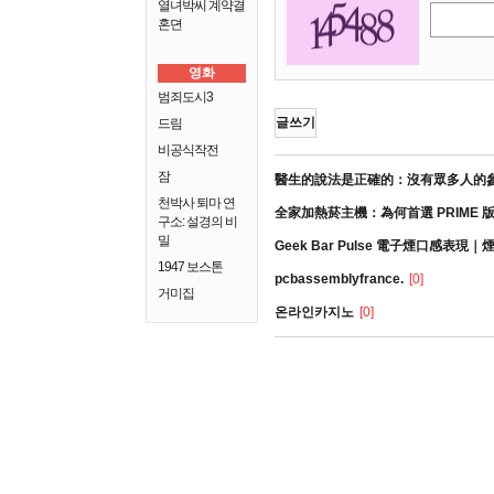
열녀박씨 계약결
혼뎐
영화
범죄도시3
글쓰기
드림
비공식작전
잠
醫生的說法是正確的：沒有眾多人的
천박사 퇴마 연
全家加熱菸主機：為何首選 PRIME 
구소: 설경의 비
밀
Geek Bar Pulse 電子煙口感表
1947 보스톤
pcbassemblyfrance.
[0]
거미집
온라인카지노
[0]