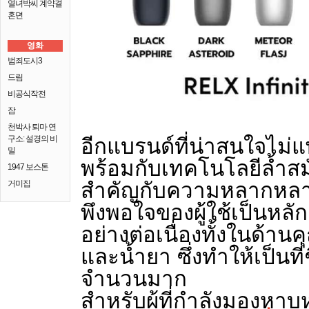
열녀박씨 계약결
혼뎐
영화
범죄도시3
드림
비공식작전
잠
천박사 퇴마 연
อีกแบรนด์ที่น่าสนใจไม่แพ้
구소: 설경의 비
밀
พร้อมกับเทคโนโลยีล้ำสม
1947 보스톤
สำคัญกับความหลากหล
거미집
พึงพอใจของผู้ใช้เป็นหลั
อย่างต่อเนื่องทั้งในด้าน
และน้ำยา ซึ่งทำให้เป็นที
จำนวนมาก
สำหรับผู้ที่กำลังมองหาบุห