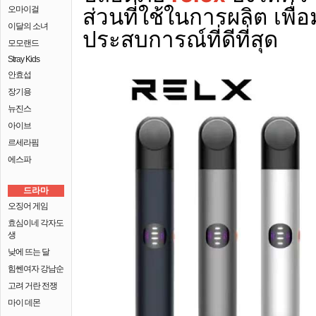
ส่วนที่ใช้ในการผลิต เพื่อม
오마이걸
이달의 소녀
ประสบการณ์ที่ดีที่สุด
모모랜드
Stray Kids
안효섭
장기용
뉴진스
아이브
르세라핌
에스파
드라마
오징어 게임
효심이네 각자도
생
낮에 뜨는 달
힘쎈여자 강남순
고려 거란 전쟁
마이 데몬