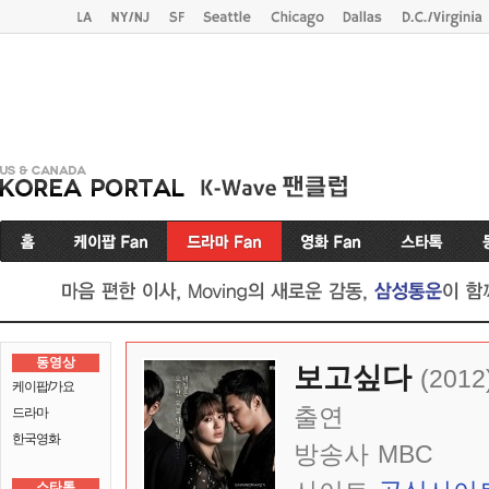
동영상
보고싶다
(2012
케이팝/가요
출연
드라마
한국영화
방송사
MBC
스타톡