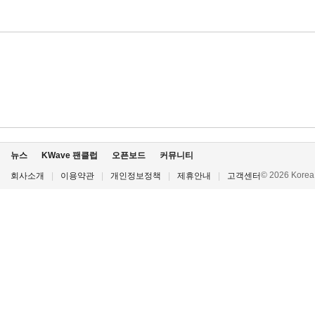
뉴스
KWave 팬클럽
오픈보드
커뮤니티
© 2026 Korea P
회사소개
|
이용약관
|
개인정보정책
|
제휴안내
|
고객센터