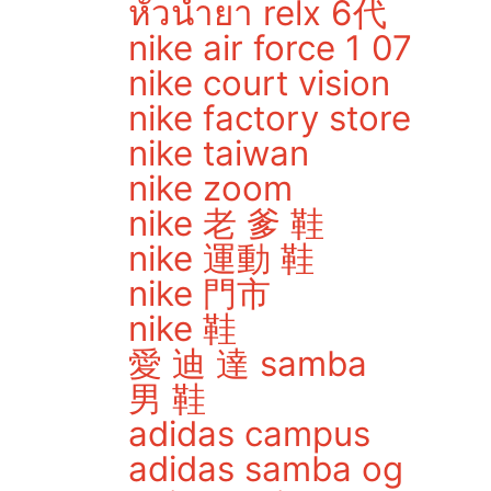
หัวน้ำยา relx 6代
nike air force 1 07
nike court vision
nike factory store
nike taiwan
nike zoom
nike 老 爹 鞋
nike 運動 鞋
nike 門市
nike 鞋
愛 迪 達 samba
男 鞋
adidas campus
adidas samba og