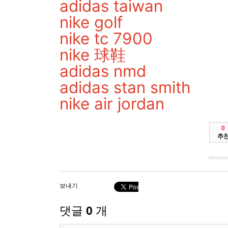
adidas taiwan
nike golf
nike tc 7900
nike 球鞋
adidas nmd
adidas stan smith
nike air jordan
0
추
Advertis
보내기
댓글
0
개