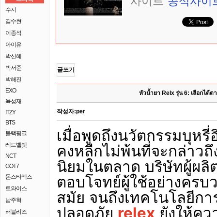
사이트
공식사이
수지
김수현
이종석
아이유
박신혜
박서준
글쓰기
박해진
EXO
หัวน้ำยา Relx รุ่น 6: เลือกได
육성재
작성자:
per
ITZY
BTS
เมื่อพูดถึงนวัตกรรมบุหรี่
블랙핑크
레드벨벳
คงหลีกไม่พ้นที่จะกล่าวถึง 
NCT
นิยมในตลาด บริษัทผู้ผลิ
GOT7
ตอบโจทย์ผู้ใช้อย่างครบวงจ
몬스타엑스
트와이스
สมัย จนถึงเทคโนโลยีการ
남주혁
ปลอดภัย
relex
ยังให้ควา
러블리즈