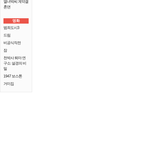
열녀박씨 계약결
혼뎐
영화
범죄도시3
드림
비공식작전
잠
천박사 퇴마 연
구소: 설경의 비
밀
1947 보스톤
거미집