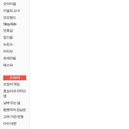
오마이걸
이달의 소녀
모모랜드
Stray Kids
안효섭
장기용
뉴진스
아이브
르세라핌
에스파
드라마
오징어 게임
효심이네 각자도
생
낮에 뜨는 달
힘쎈여자 강남순
고려 거란 전쟁
마이 데몬