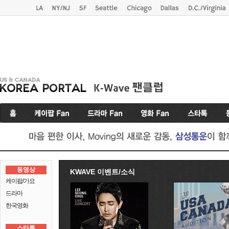
동영상
KWAVE 이벤트/소식
케이팝/가요
드라마
한국영화
스타톡