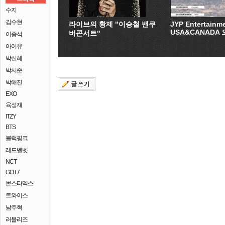
수지
김수현
라이브의 황제 "이승철 밴쿠
JYP Entertainm
USA&CANADA
버콘서트"
이종석
아이유
박신혜
박서준
박해진
EXO
육성재
ITZY
BTS
블랙핑크
레드벨벳
NCT
GOT7
몬스타엑스
트와이스
남주혁
러블리즈