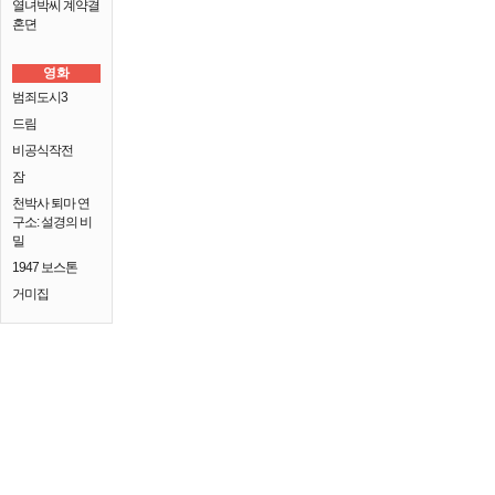
열녀박씨 계약결
혼뎐
영화
범죄도시3
드림
비공식작전
잠
천박사 퇴마 연
구소: 설경의 비
밀
1947 보스톤
거미집