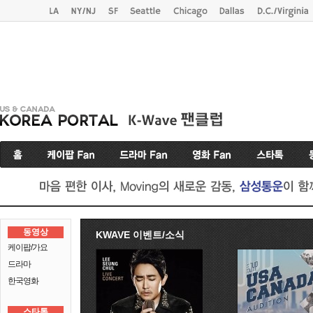
동영상
KWAVE 이벤트/소식
케이팝/가요
드라마
한국영화
스타톡