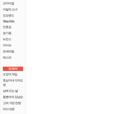
오마이걸
이달의 소녀
모모랜드
Stray Kids
안효섭
장기용
뉴진스
아이브
르세라핌
에스파
드라마
오징어 게임
효심이네 각자도
생
낮에 뜨는 달
힘쎈여자 강남순
고려 거란 전쟁
마이 데몬