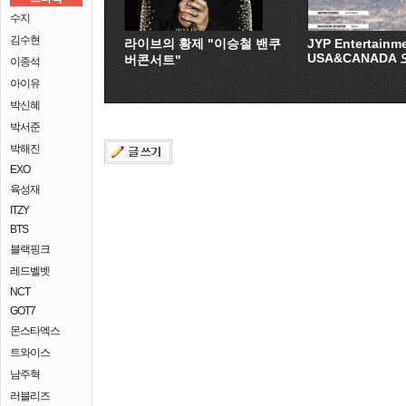
수지
김수현
라이브의 황제 "이승철 밴쿠
JYP Entertainm
USA&CANADA
버콘서트"
이종석
아이유
박신혜
박서준
박해진
EXO
육성재
ITZY
BTS
블랙핑크
레드벨벳
NCT
GOT7
몬스타엑스
트와이스
남주혁
러블리즈