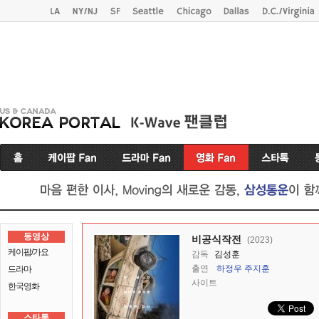
동영상
비공식작전
(2023)
케이팝/가요
감독
김성훈
출연
하정우
주지훈
드라마
사이트
한국영화
스타톡