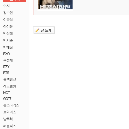
수지
김수현
이종석
아이유
박신혜
박서준
박해진
EXO
육성재
ITZY
BTS
블랙핑크
레드벨벳
NCT
GOT7
몬스타엑스
트와이스
남주혁
러블리즈