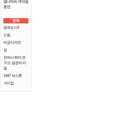
열녀박씨 계약결
혼뎐
영화
범죄도시3
드림
비공식작전
잠
천박사 퇴마 연
구소: 설경의 비
밀
1947 보스톤
거미집