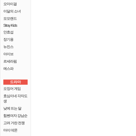
오마이걸
이달의 소녀
모모랜드
Stray Kids
안효섭
장기용
뉴진스
아이브
르세라핌
에스파
드라마
오징어 게임
효심이네 각자도
생
낮에 뜨는 달
힘쎈여자 강남순
고려 거란 전쟁
마이 데몬