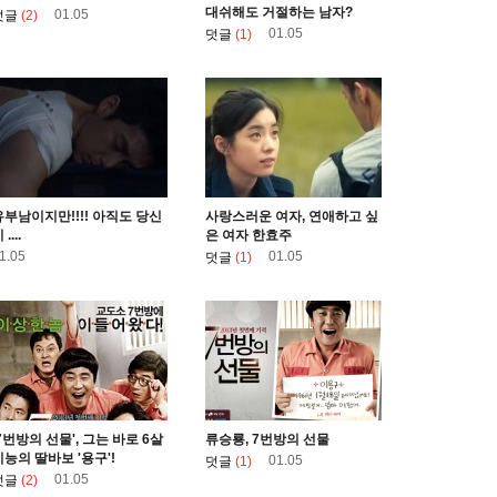
대쉬해도 거절하는 남자?
01.05
덧글
(2)
01.05
덧글
(1)
유부남이지만!!!! 아직도 당신
사랑스러운 여자, 연애하고 싶
 ....
은 여자 한효주
1.05
01.05
덧글
(1)
'7번방의 선물', 그는 바로 6살
류승룡, 7번방의 선물
지능의 딸바보 '용구'!
01.05
덧글
(1)
01.05
덧글
(2)