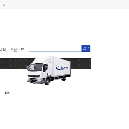
검색
zxc