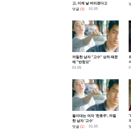
고, 이제 날 버리겠다고
01.05
덧글
(3)
까칠한 남자 "고수" 상처 때문
에 "반창꼬"
이
01.05
0
들이대는 여자 '한효주', 까칠
한 남자 '고수'
01.05
덧글
(1)