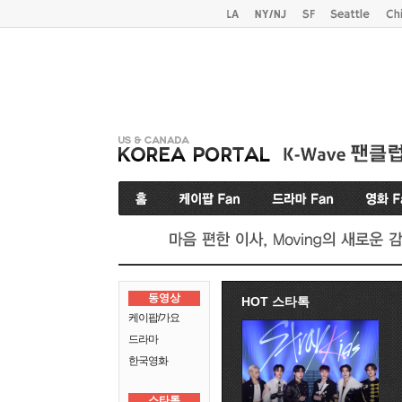
동영상
HOT 스타톡
케이팝/가요
드라마
한국영화
스타톡