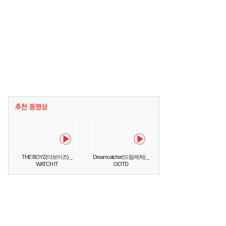
THE BOYZ(더보이즈) _
Dreamcatcher(드림캐쳐) _
WATCH IT
OOTD