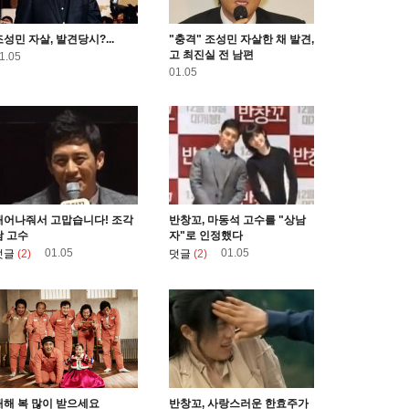
조성민 자살, 발견당시?...
"충격" 조성민 자살한 채 발견,
고 최진실 전 남편
1.05
01.05
태어나줘서 고맙습니다! 조각
반창꼬, 마동석 고수를 "상남
남 고수
자"로 인정했다
01.05
01.05
덧글
(2)
덧글
(2)
새해 복 많이 받으세요
반창꼬, 사랑스러운 한효주가