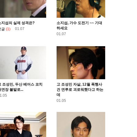
소지섭의 실제 성격은?
소지섭, 가수 도전기 ~~ 기대
하세요
01.07
덧글
(1)
01.07
고 조성민, 두산 베어스 코치
고 조성민 자살, 12월 폭행사
재연장 불발로...
건 연루로 괴로워했다고 하는
데
1.05
01.05