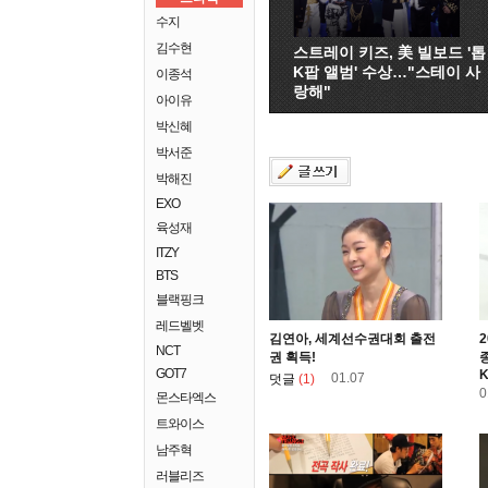
수지
김수현
스트레이 키즈, 美 빌보드 '톱
K팝 앨범' 수상…"스테이 사
이종석
랑해"
아이유
박신혜
박서준
박해진
EXO
육성재
ITZY
BTS
블랙핑크
레드벨벳
김연아, 세계선수권대회 출전
2
NCT
권 획득!
종
GOT7
K
01.07
덧글
(1)
0
몬스타엑스
트와이스
남주혁
러블리즈