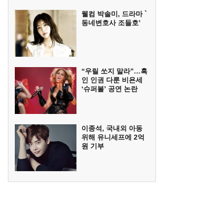
웰컴 박솔미, 드라마 `
동네변호사 조들호’
“우릴 쏘지 말라”…흑
인 인권 다룬 비욘세
‘슈퍼볼’ 공연 논란
이종석, 국내외 아동
위해 유니세프에 2억
원 기부