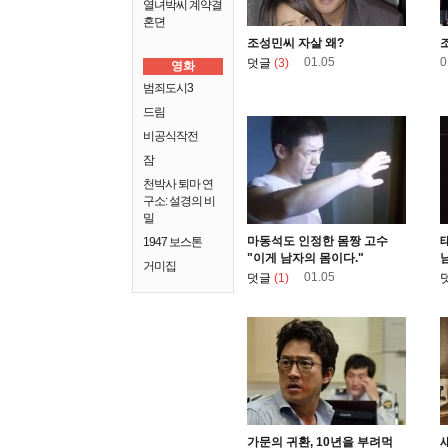
열녀박씨 계약결
혼뎐
조성민씨 자살 왜?
01.05
0
덧글
(3)
영화
범죄도시3
드림
비공식작전
잠
천박사 퇴마 연
구소: 설경의 비
밀
마동석도 인정한 몸짱 고수
1947 보스톤
"이게 남자의 몸이다."
거미집
01.05
덧글
(1)
가문의 귀환, 10년을 부려먹