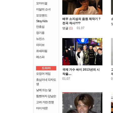
오마이걸
이달의 소녀
모모랜드
배우 소지섭의 음원 제작기 ?
Stray Kids
전곡 작사???
안효섭
01.07
덧글
(1)
장기용
뉴진스
아이브
르세라핌
에스파
드라마
국제 가수 싸이 2013년의 시
오징어 게임
작을....
01.07
0
효심이네 각자도
생
낮에 뜨는 달
힘쎈여자 강남순
고려 거란 전쟁
마이 데몬