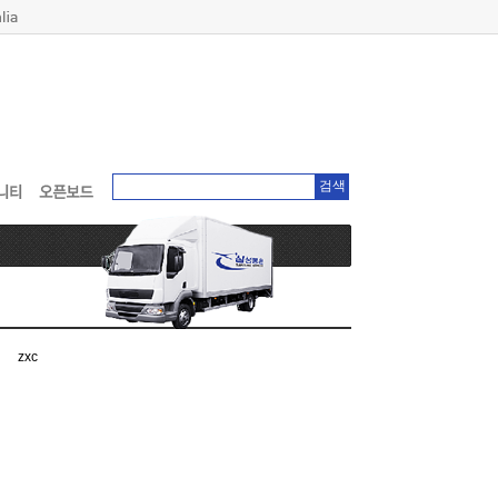
검색
zxc