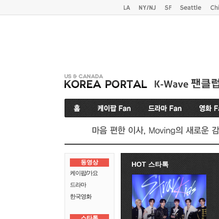
동영상
HOT 스타톡
케이팝/가요
드라마
한국영화
스타톡