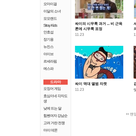
오마이걸
이달의 소녀
모모랜드
싸이의 시무룩 과거 ... 비 근육
Stray Kids
론에 시무룩 표정
안효섭
11.23
1
장기용
뉴진스
아이브
르세라핌
에스파
드라마
싸이 역대 앨범 자켓
오징어 게임
11.23
효심이네 각자도
생
낮에 뜨는 달
‹‹
맨
힘쎈여자 강남순
고려 거란 전쟁
마이 데몬