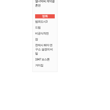
열녀박씨 계약결
혼뎐
영화
범죄도시3
드림
비공식작전
잠
천박사 퇴마 연
구소: 설경의 비
밀
1947 보스톤
거미집