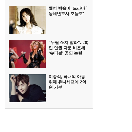
웰컴 박솔미, 드라마 `
동네변호사 조들호’
“우릴 쏘지 말라”…흑
인 인권 다룬 비욘세
‘슈퍼볼’ 공연 논란
이종석, 국내외 아동
위해 유니세프에 2억
원 기부