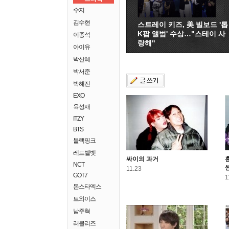
수지
김수현
스트레이 키즈, 美 빌보드 '톱
K팝 앨범' 수상…"스테이 사
이종석
랑해"
아이유
박신혜
박서준
박해진
EXO
육성재
ITZY
BTS
블랙핑크
레드벨벳
싸이의 과거
NCT
11.23
GOT7
1
몬스타엑스
트와이스
남주혁
러블리즈