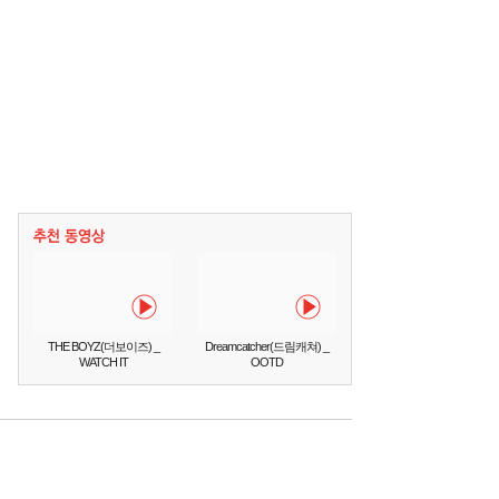
THE BOYZ(더보이즈) _
Dreamcatcher(드림캐쳐) _
WATCH IT
OOTD