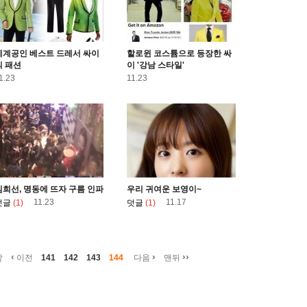
세계공인 베스트 드레서 싸이
할로윈 코스튬으로 등장한 싸
의 패션
이 '강남 스타일'
1.23
11.23
김희선, 명동에 뜨자 구름 인파
우리 귀여운 보영이~
11.23
11.17
덧글
(1)
덧글
(1)
‹
›
››
앞
이전
141
142
143
144
다음
맨뒤