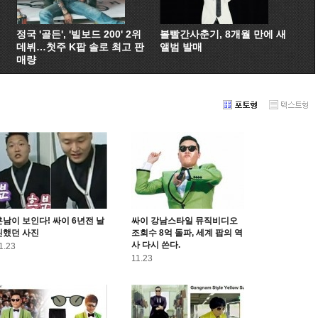
정국 '골든', '빌보드 200' 2위
볼빨간사춘기, 8개월 만에 새
데뷔…첫주 K팝 솔로 최고 판
앨범 발매
매량
훈남이 보인다! 싸이 6년전 날
싸이 강남스타일 뮤직비디오
씬했던 사진
조회수 8억 돌파, 세계 팝의 역
사 다시 쓴다.
1.23
11.23