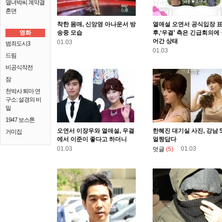
열녀박씨 계약결
혼뎐
착한 몸매, 신앙영 아나운서 방
열애설 오연서 공식입장 
영화
송중 모습
후,‘우결’ 측은 긴급회의에
어간 상태
01.03
범죄도시3
01.03
드림
비공식작전
잠
천박사 퇴마 연
구소: 설경의 비
밀
1947 보스톤
오연서 이장우와 열애설, 우결
한혜진 대기실 사진, 강남 
거미집
에서 이준이 좋다고 하더니
얼짱답다
01.03
01.03
덧글
(5)