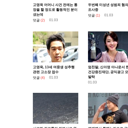
고영욱 어머니 사건 전에는 통
두번째 미성년 성범죄 혐
장을 할 정도로 활동적인 분이
조사중
셨는데
01.03
덧글
(1)
01.03
덧글
(2)
고영욱, 13세 여중생 성추행
엄친딸, 신아영 아나운서 
관련 고소장 접수
건강증진재단, 공익광고 
발탁
01.03
덧글
(4)
01.03