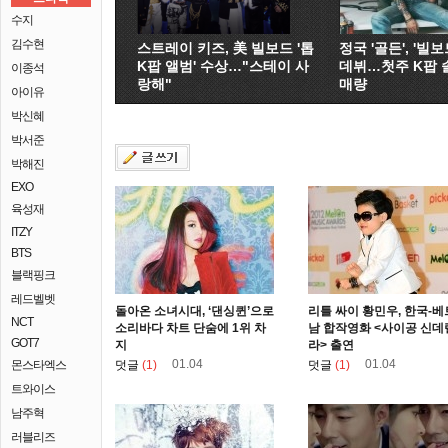
수지
김수현
스트레이 키즈, 美 빌보드 '톱
정국 '골든', '빌보드
K팝 앨범' 수상…"스테이 사
데뷔…첫주 K팝 
이종석
랑해"
매량
아이유
박신혜
박서준
박해진
EXO
육성재
ITZY
BTS
블랙핑크
레드벨벳
돌아온 소녀시대, ‘댄싱퀸’으로
리틀 싸이 황민우, 한국-베
NCT
소리바다 차트 단숨에 1위 차
남 합작영화 <사이공 신데
GOT7
지
라> 출연
01.04
01.04
몬스타엑스
덧글
(1)
덧글
(1)
트와이스
남주혁
러블리즈