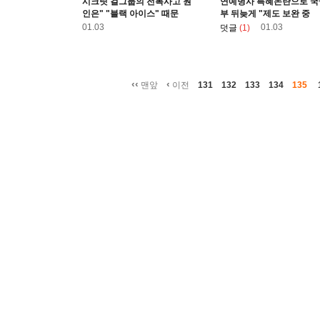
시크릿 걸그룹의 전복사고 원
연예병사 특혜논란으로 국
인은" "블랙 아이스" 때문
부 뒤늦게 "제도 보완 중
01.03
01.03
덧글
(1)
‹‹
‹
맨앞
이전
131
132
133
134
135