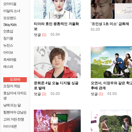
오마이걸
이달의 소녀
모모랜드
티아라 효민 몽환적인 겨울화
'조인성 1초 미소' 급화제
Stray Kids
보
01.03
안효섭
01.04
덧글
(1)
장기용
뉴진스
아이브
르세라핌
에스파
드라마
문희준 4일 오늘 디지털 싱글
오연서, 이장우와 같은 학
오징어 게임
로 발매
후배 관계
효심이네 각자도
01.03
01.03
덧글
(1)
덧글
(1)
생
낮에 뜨는 달
힘쎈여자 강남순
고려 거란 전쟁
마이 데몬