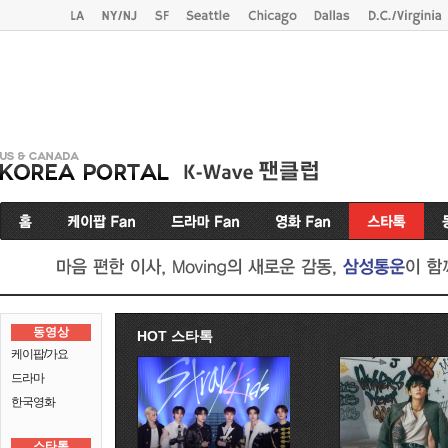
동영상
HOT 스타톡
케이팝/가요
드라마
한국영화
스타톡