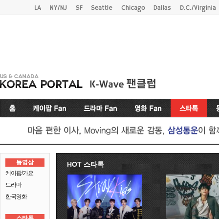
동영상
HOT 스타톡
케이팝/가요
드라마
한국영화
스타톡