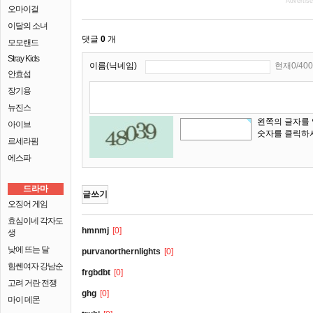
Advertis
오마이걸
이달의 소녀
댓글
0
개
모모랜드
Stray Kids
이름(닉네임)
현재0/400
안효섭
장기용
뉴진스
왼쪽의 글자를
아이브
숫자를 클릭하
르세라핌
에스파
드라마
글쓰기
오징어 게임
효심이네 각자도
hmnmj
[0]
생
낮에 뜨는 달
purvanorthernlights
[0]
힘쎈여자 강남순
frgbdbt
[0]
고려 거란 전쟁
ghg
[0]
마이 데몬