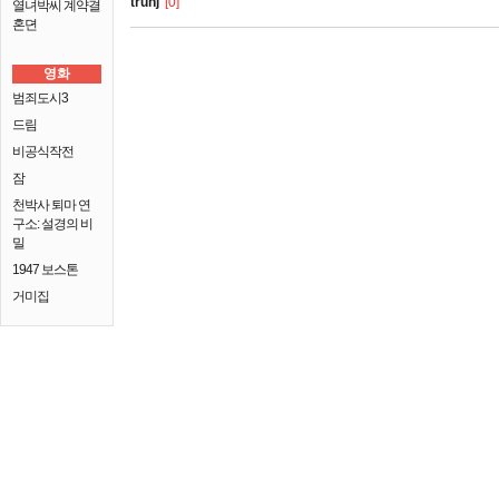
truhj
[0]
열녀박씨 계약결
혼뎐
영화
범죄도시3
드림
비공식작전
잠
천박사 퇴마 연
구소: 설경의 비
밀
1947 보스톤
거미집