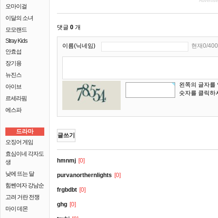
Advertis
오마이걸
이달의 소녀
댓글
0
개
모모랜드
Stray Kids
이름(닉네임)
현재0/400
안효섭
장기용
뉴진스
왼쪽의 글자를
아이브
숫자를 클릭하
르세라핌
에스파
드라마
글쓰기
오징어 게임
효심이네 각자도
hmnmj
[0]
생
낮에 뜨는 달
purvanorthernlights
[0]
힘쎈여자 강남순
frgbdbt
[0]
고려 거란 전쟁
ghg
[0]
마이 데몬