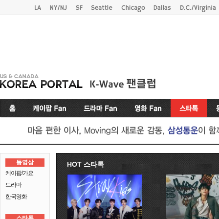
동영상
HOT 스타톡
케이팝/가요
드라마
한국영화
스타톡