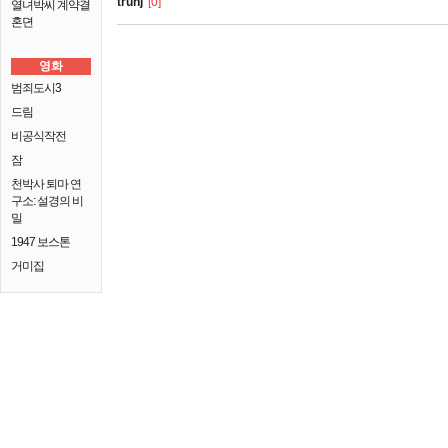
truhj
[0]
열녀박씨 계약결
혼뎐
영화
범죄도시3
드림
비공식작전
잠
천박사 퇴마 연
구소: 설경의 비
밀
1947 보스톤
거미집