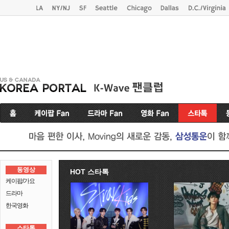
동영상
HOT 스타톡
케이팝/가요
드라마
한국영화
스타톡