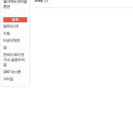
truhj
[0]
열녀박씨 계약결
혼뎐
영화
범죄도시3
드림
비공식작전
잠
천박사 퇴마 연
구소: 설경의 비
밀
1947 보스톤
거미집