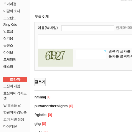
Advertis
오마이걸
이달의 소녀
댓글
0
개
모모랜드
Stray Kids
이름(닉네임)
현재0/400
안효섭
장기용
뉴진스
왼쪽의 글자를
아이브
숫자를 클릭하
르세라핌
에스파
드라마
글쓰기
오징어 게임
효심이네 각자도
hmnmj
[0]
생
낮에 뜨는 달
purvanorthernlights
[0]
힘쎈여자 강남순
frgbdbt
[0]
고려 거란 전쟁
ghg
[0]
마이 데몬