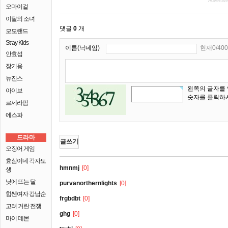
Advertis
오마이걸
이달의 소녀
댓글
0
개
모모랜드
Stray Kids
이름(닉네임)
현재0/400
안효섭
장기용
뉴진스
왼쪽의 글자를
아이브
숫자를 클릭하
르세라핌
에스파
드라마
글쓰기
오징어 게임
효심이네 각자도
hmnmj
[0]
생
낮에 뜨는 달
purvanorthernlights
[0]
힘쎈여자 강남순
frgbdbt
[0]
고려 거란 전쟁
ghg
[0]
마이 데몬