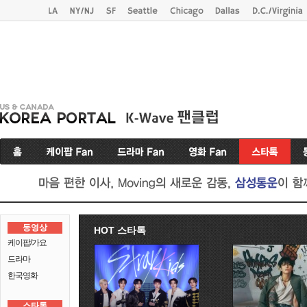
동영상
HOT 스타톡
케이팝/가요
드라마
한국영화
스타톡