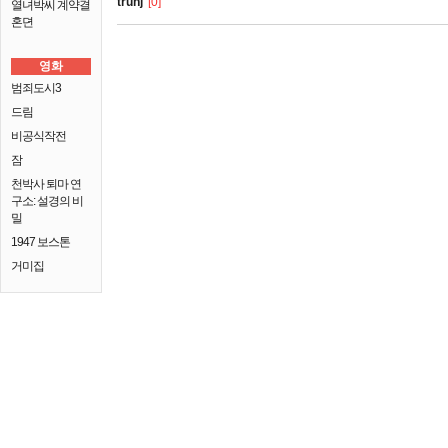
truhj
[0]
열녀박씨 계약결
혼뎐
영화
범죄도시3
드림
비공식작전
잠
천박사 퇴마 연
구소: 설경의 비
밀
1947 보스톤
거미집