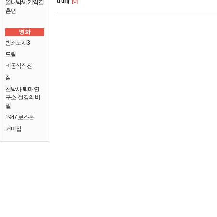
truhj
[0]
열녀박씨 계약결
혼뎐
영화
범죄도시3
드림
비공식작전
잠
천박사 퇴마 연
구소: 설경의 비
밀
1947 보스톤
거미집