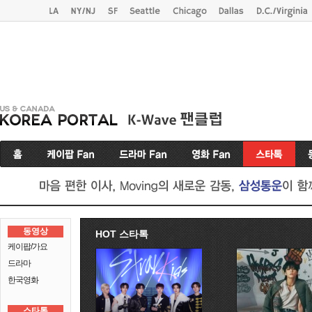
동영상
HOT 스타톡
케이팝/가요
드라마
한국영화
스타톡