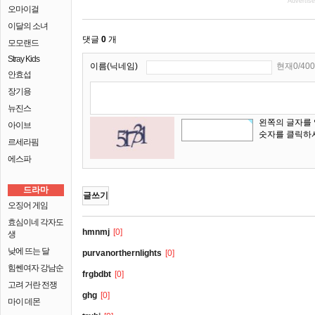
Advertis
오마이걸
이달의 소녀
댓글
0
개
모모랜드
Stray Kids
이름(닉네임)
현재0/400
안효섭
장기용
뉴진스
왼쪽의 글자를
아이브
숫자를 클릭하
르세라핌
에스파
드라마
글쓰기
오징어 게임
효심이네 각자도
hmnmj
[0]
생
낮에 뜨는 달
purvanorthernlights
[0]
힘쎈여자 강남순
frgbdbt
[0]
고려 거란 전쟁
ghg
[0]
마이 데몬