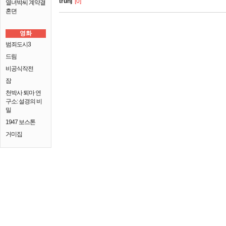
truhj
[0]
열녀박씨 계약결
혼뎐
영화
범죄도시3
드림
비공식작전
잠
천박사 퇴마 연
구소: 설경의 비
밀
1947 보스톤
거미집