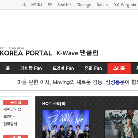
동영상
HOT 스타톡
케이팝/가요
드라마
한국영화
스타톡