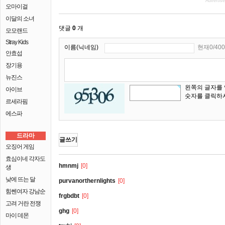
Advertis
오마이걸
이달의 소녀
댓글
0
개
모모랜드
Stray Kids
이름(닉네임)
현재0/400
안효섭
장기용
뉴진스
왼쪽의 글자를
아이브
숫자를 클릭하
르세라핌
에스파
드라마
글쓰기
오징어 게임
효심이네 각자도
hmnmj
[0]
생
낮에 뜨는 달
purvanorthernlights
[0]
힘쎈여자 강남순
frgbdbt
[0]
고려 거란 전쟁
ghg
[0]
마이 데몬