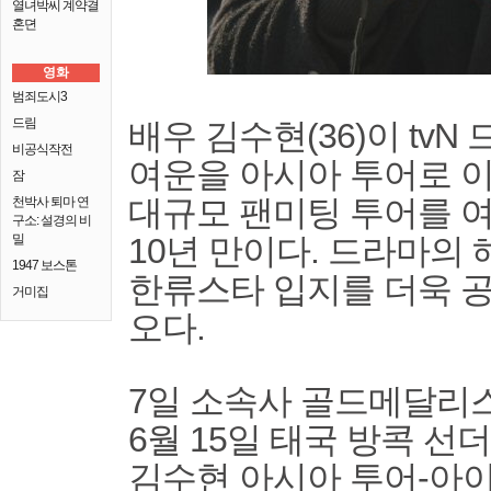
열녀박씨 계약결
혼뎐
영화
범죄도시3
드림
배우 김수현(36)이 tvN
비공식작전
여운을 아시아 투어로 
잠
대규모 팬미팅 투어를 여는
천박사 퇴마 연
구소: 설경의 비
밀
10년 만이다. 드라마의
1947 보스톤
한류스타 입지를 더욱 
거미집
오다.
7일 소속사 골드메달리
6월 15일 태국 방콕 선더
김수현 아시아 투어-아이즈