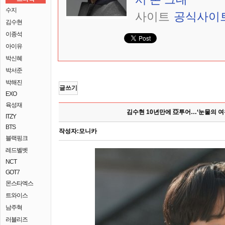
수지
사이트
공식사이
김수현
이종석
아이유
박신혜
박서준
박해진
글쓰기
EXO
육성재
김수현 10년만에 亞투어…‘눈물의 여
ITZY
BTS
작성자:
모니카
블랙핑크
레드벨벳
NCT
GOT7
몬스타엑스
트와이스
남주혁
러블리즈