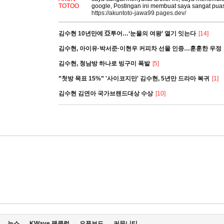
TOTOO
google, Postingan ini membuat saya sangat pua
https://akuntoto-jawa99.pages.dev/
김수현 10년만에 亞투어…‘눈물의 여왕’ 열기 잇는다
[14]
김수현, 아이유·박서준·이현우 커피차 선물 인증…훈훈한 우정
김수현, 청남방 하나로 빙구미 폭발
[5]
”첫방 목표 15%” '사이코지만' 김수현, 5년만 드라마 복귀
[1]
김수현 김연아 국가브랜드대상 수상
[10]
뉴스
KWave 팬클럽
오픈보드
커뮤니티