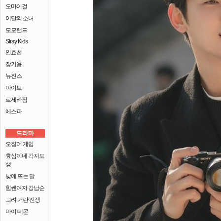
오마이걸
이달의 소녀
모모랜드
Stray Kids
안효섭
장기용
뉴진스
아이브
르세라핌
에스파
드라마
오징어 게임
효심이네 각자도
생
낮에 뜨는 달
힘쎈여자 강남순
고려 거란 전쟁
마이 데몬