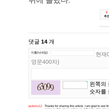
위에 올랐다.
0
추
Advertis
댓글
14
개
이름(닉네임)
현재0
영문400자)
왼쪽의 
숫자를
jackons12
Thanks for sharing this article. I am glad to see t