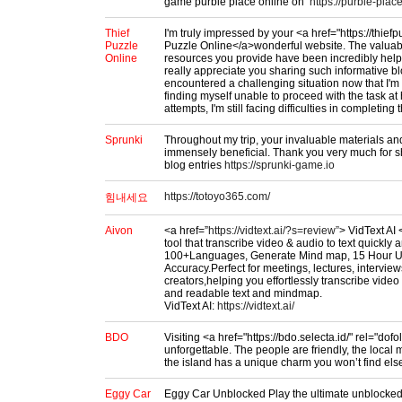
game purble place online on
https://purble-place
Thief
I'm truly impressed by your <a href="https://thief
Puzzle
Puzzle Online</a>wonderful website. The valuab
Online
resources you provide have been incredibly helpfu
really appreciate you sharing such informative bl
encountered a challenging situation now that I'm 
finding myself unable to proceed with the task a
attempts, I'm still facing difficulties in completing t
Sprunki
Throughout my trip, your invaluable materials an
immensely beneficial. Thank you very much for sh
blog entries
https://sprunki-game.io
https://totoyo365.com/
힘내세요
Aivon
<a href=”
https://vidtext.ai/?s=review”
> VidText AI 
tool that transcribe video & audio to text quickly
100+Languages, Generate Mind map, 15 Hour U
Accuracy.Perfect for meetings, lectures, intervie
creators,helping you effortlessly transcribe vide
and readable text and mindmap.
VidText AI:
https://vidtext.ai/
BDO
Visiting <a href="https://bdo.selecta.id/" rel="do
unforgettable. The people are friendly, the local m
the island has a unique charm you won’t find el
Eggy Car
Eggy Car Unblocked Play the ultimate unblocked