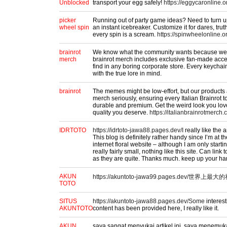
Unblocked
transport your egg safely!
https://eggycaronline.o
picker
Running out of party game ideas? Need to turn up
wheel spin
an instant icebreaker. Customize it for dares, tru
every spin is a scream.
https://spinwheelonline.o
brainrot
We know what the community wants because we’re
merch
brainrot merch includes exclusive fan-made acce
find in any boring corporate store. Every keychain
with the true lore in mind.
brainrot
The memes might be low-effort, but our products 
merch seriously, ensuring every Italian Brainrot 
durable and premium. Get the weird look you love
quality you deserve.
https://italianbrainrotmerch.
IDRTOTO
https://idrtoto-jawa88.pages.dev/I
really like the 
This blog is definitely rather handy since I’m at 
internet floral website – although I am only startin
really fairly small, nothing like this site. Can link
as they are quite. Thanks much. keep up your ha
AKUN
https://akuntoto-jawa99.pages.dev/世界上最大
TOTO
SITUS
https://akuntoto-jawa88.pages.dev/Some
interes
AKUNTOTO
content has been provided here, I really like it.
AKUN
saya sangat menyukai artikel ini, saya menemukan