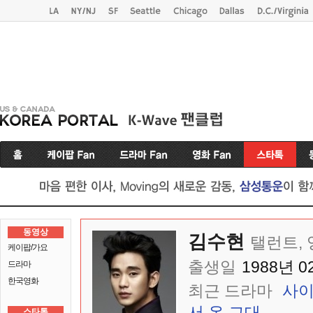
동영상
김수현
탤런트,
케이팝/가요
출생일
1988년 0
드라마
한국영화
최근 드라마
사이
서 온 그대
스타톡