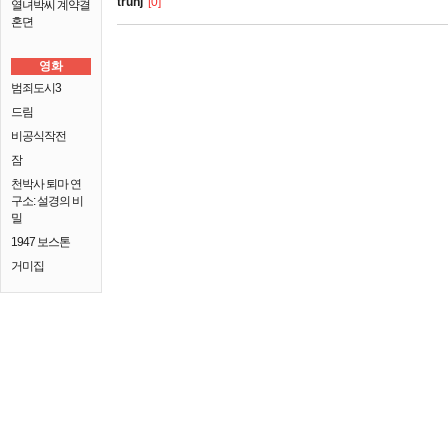
truhj
[0]
열녀박씨 계약결
혼뎐
영화
범죄도시3
드림
비공식작전
잠
천박사 퇴마 연
구소: 설경의 비
밀
1947 보스톤
거미집