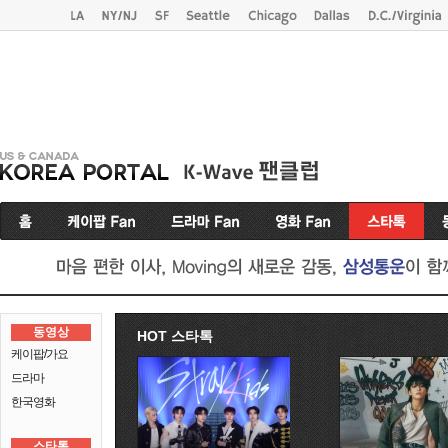
동영상
HOT 스타톡
케이팝/가요
드라마
한국영화
스타톡