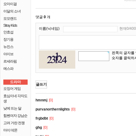
Advertis
오마이걸
이달의 소녀
댓글
0
개
모모랜드
Stray Kids
이름(닉네임)
현재0/400
안효섭
장기용
뉴진스
왼쪽의 글자를
아이브
숫자를 클릭하
르세라핌
에스파
드라마
글쓰기
오징어 게임
효심이네 각자도
hmnmj
[0]
생
낮에 뜨는 달
purvanorthernlights
[0]
힘쎈여자 강남순
frgbdbt
[0]
고려 거란 전쟁
ghg
[0]
마이 데몬