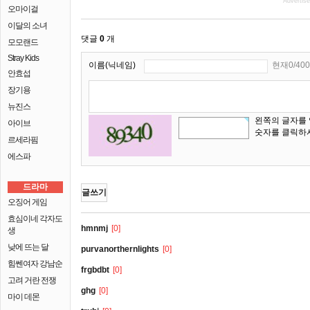
Advertis
오마이걸
이달의 소녀
댓글
0
개
모모랜드
Stray Kids
이름(닉네임)
현재0/400
안효섭
장기용
뉴진스
왼쪽의 글자를
아이브
숫자를 클릭하
르세라핌
에스파
드라마
글쓰기
오징어 게임
효심이네 각자도
hmnmj
[0]
생
낮에 뜨는 달
purvanorthernlights
[0]
힘쎈여자 강남순
frgbdbt
[0]
고려 거란 전쟁
ghg
[0]
마이 데몬