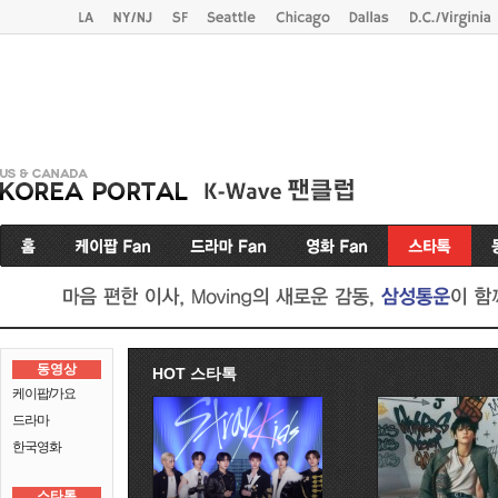
동영상
HOT 스타톡
케이팝/가요
드라마
한국영화
스타톡