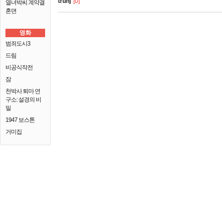
truhj
[0]
열녀박씨 계약결
혼뎐
영화
범죄도시3
드림
비공식작전
잠
천박사 퇴마 연
구소: 설경의 비
밀
1947 보스톤
거미집