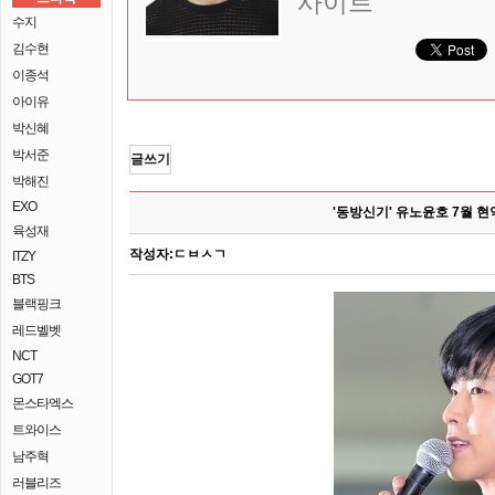
사이트
수지
김수현
이종석
아이유
박신혜
박서준
글쓰기
박해진
EXO
'동방신기' 유노윤호 7월 
육성재
작성자:
ㄷㅂㅅㄱ
ITZY
BTS
블랙핑크
레드벨벳
NCT
GOT7
몬스타엑스
트와이스
남주혁
러블리즈