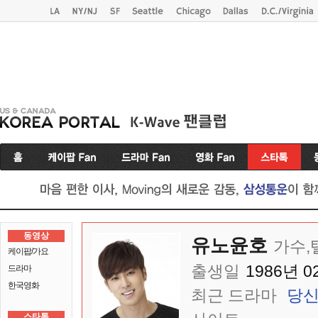
동영상
유노윤호
가수,
케이팝/가요
출생일
1986년 0
드라마
한국영화
최근 드라마
당신
스타톡