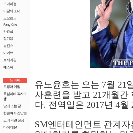
오마이걸
이달의 소녀
모모랜드
Stray Kids
안효섭
장기용
뉴진스
아이브
르세라핌
에스파
드라마
유노윤호는 오는 7월 21
오징어 게임
사훈련을 받고 21개월간
효심이네 각자도
생
다. 전역일은 2017년 4월
낮에 뜨는 달
힘쎈여자 강남순
고려 거란 전쟁
SM엔터테인먼트 관계자
마이 데몬