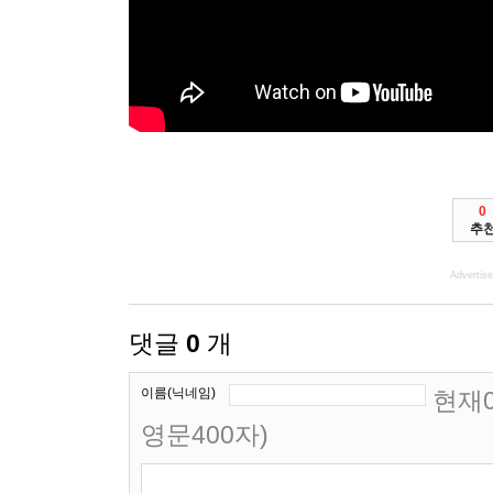
0
추
Advertis
댓글
0
개
이름(닉네임)
현재0
영문400자)