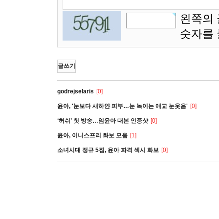
왼쪽의 
숫자를
글쓰기
godrejselaris
[0]
윤아, '눈보다 새하얀 피부…눈 녹이는 애교 눈웃음'
[0]
‘허쉬’ 첫 방송…임윤아 대본 인증샷
[0]
윤아, 이니스프리 화보 모음
[1]
소녀시대 정규 5집, 윤아 파격 섹시 화보
[0]