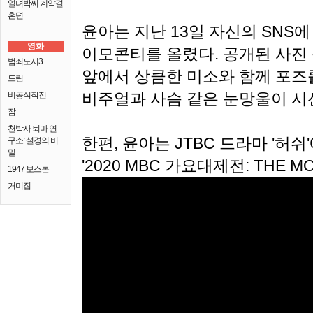
열녀박씨 계약결
혼뎐
윤아는 지난 13일 자신의 SNS에
영화
이모콘티를 올렸다. 공개된 사진
범죄도시3
앞에서 상큼한 미소와 함께 포즈
드림
비주얼과 사슴 같은 눈망울이 시
비공식작전
잠
천박사 퇴마 연
한편, 윤아는 JTBC 드라마 '허쉬
구소: 설경의 비
밀
'2020 MBC 가요대제전: THE 
1947 보스톤
거미집