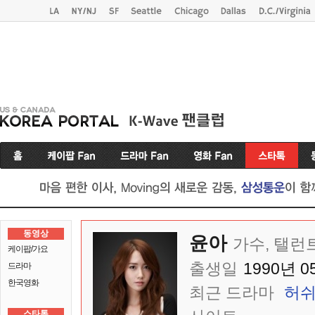
동영상
윤아
가수, 탤런
케이팝/가요
출생일
1990년 0
드라마
한국영화
최근 드라마
허
스타톡