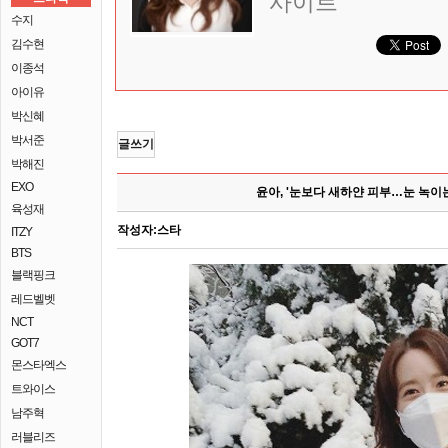
사이트
수지
김수현
이종석
아이유
박신혜
박서준
글쓰기
박해진
EXO
윤아, '눈보다 새하얀 피부…눈 녹이
육성재
작성자:
스타
ITZY
BTS
블랙핑크
레드벨벳
NCT
GOT7
몬스타엑스
트와이스
남주혁
러블리즈