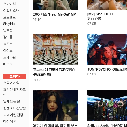
오마이걸
이달의 소녀
[MV] KISS OF LIFE _
EXO 엑소 'Hear Me Out' MV
모모랜드
Shhh(쉿)
07.10
Stray Kids
07.05
안효섭
장기용
뉴진스
아이브
르세라핌
에스파
JUN 'PSYCHO' Official 
[Teaser2] TEEN TOP(틴탑) _
07.03
HWEEK(휙)
드라마
07.03
오징어 게임
효심이네 각자도
생
낮에 뜨는 달
힘쎈여자 강남순
고려 거란 전쟁
마이 데몬
악귀가 씐 김태리, 악귀를 보는
SHINee 샤이니 'HARD' 