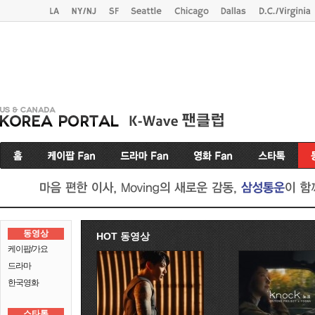
동영상
HOT 동영상
케이팝/가요
드라마
한국영화
스타톡