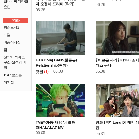
열녀박씨 계약결
자 오정세 드라마 [악귀]
06.26
혼뎐
06.28
영화
범죄도시3
드림
비공식작전
잠
천박사 퇴마 연
Han Dong Geun(한동근) _
⟪이로운 사기⟫ IQ180 소시
구소: 설경의 비
Relationship(관계)
패스 누나
밀
06.08
06.08
덧글
(1)
1947 보스톤
거미집
TAEYONG 태용 '샤랄라
영화 [롱디Long D] 메인 
(SHALALA)' MV
편
06.05
05.31