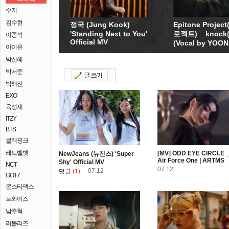
수지
김수현
정국 (Jung Kook)
Epitone Proje
'Standing Next to You'
로젝트) _ knock
이종석
Official MV
(Vocal by YOO
아이유
박신혜
박서준
박해진
EXO
육성재
ITZY
BTS
블랙핑크
레드벨벳
[MV] ODD EYE CIRCLE 
NewJeans (뉴진스) 'Super
Air Force One | ARTMS
Shy' Official MV
NCT
07.12
07.12
덧글
(1)
GOT7
몬스타엑스
트와이스
남주혁
러블리즈