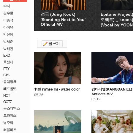
수지
김수현
정국 (Jung Kook)
Epitone Proje
'Standing Next to You'
로젝트) _ knock
이종석
Official MV
(Vocal by YOO
아이유
박신혜
박서준
박해진
EXO
육성재
ITZY
BTS
블랙핑크
레드벨벳
휘인 (Whee In) - water color
강다니엘(KANGDANIEL) 
Antidote M/V
05.26
NCT
05.19
GOT7
몬스타엑스
트와이스
남주혁
러블리즈