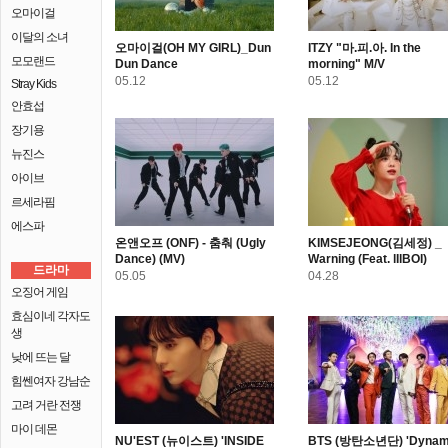
오마이걸
이달의 소녀
오마이걸(OH MY GIRL)_Dun
ITZY "마.피.아. In the
모모랜드
Dun Dance
morning" M/V
05.12
05.12
Stray Kids
안효섭
장기용
뉴진스
아이브
르세라핌
에스파
온앤오프 (ONF) - 춤춰 (Ugly
KIMSEJEONG(김세정) _
Dance) (MV)
Warning (Feat. lIlBOI)
드라마
05.05
04.28
오징어 게임
효심이네 각자도
생
낮에 뜨는 달
힘쎈여자 강남순
고려 거란 전쟁
마이 데몬
NU'EST (뉴이스트) 'INSIDE
BTS (방탄소년단) 'Dynami