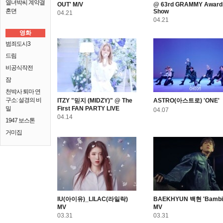
열녀박씨 계약결
OUT' M/V
@ 63rd GRAMMY Award
혼뎐
Show
04.21
04.21
영화
범죄도시3
드림
비공식작전
잠
천박사 퇴마 연
구소: 설경의 비
ITZY "믿지 (MIDZY)" @ The
ASTRO(아스트로) 'ONE'
밀
First FAN PARTY LIVE
04.07
04.14
1947 보스톤
거미집
IU(아이유)_LILAC(라일락)
BAEKHYUN 백현 'Bambi
MV
MV
03.31
03.31