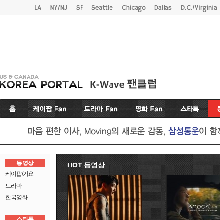
동영상
HOT 동영상
케이팝/가요
드라마
한국영화
스타톡