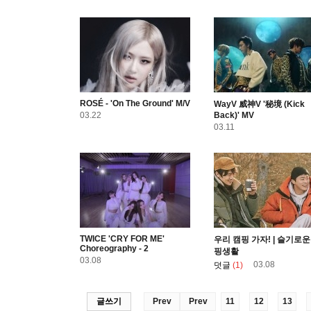
ROSÉ - 'On The Ground' M/V
WayV 威神V '秘境 (Kick
03.22
Back)' MV
03.11
TWICE 'CRY FOR ME'
우리 캠핑 가자! | 슬기로
Choreography - 2
핑생활
03.08
03.08
덧글
(1)
글쓰기
Prev
Prev
11
12
13