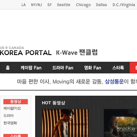
동영상
HOT 동영상
케이팝/가요
드라마
한국영화
스타톡