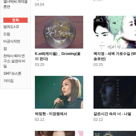
열녀박씨 계약결
04.04
혼뎐
영화
범죄도시3
드림
비공식작전
잠
K.will(케이윌) _ Growing(꽃
백지영 - 새벽 가로수길 (Wi
천박사 퇴마 연
이 핀다)
송유빈)
구소: 설경의 비
03.25
03.25
밀
1947 보스톤
거미집
박정현 - 미장원에서
같은시간 속의 너 - 나얼
02.12
02.12