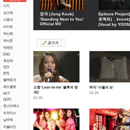
수지
김수현
정국 (Jung Kook)
Epitone Proje
'Standing Next to You'
로젝트) _ knock
이종석
Official MV
(Vocal by YOO
아이유
박신혜
박서준
박해진
EXO
육성재
ITZY
BTS
블랙핑크
레드벨벳
소향 'Lean on me' 불후의 명
허각 '사월의 눈'
곡2
04.28
NCT
04.28
GOT7
몬스타엑스
트와이스
남주혁
러블리즈