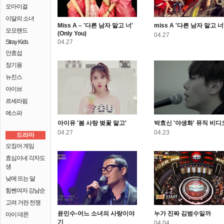
오마이걸
이달의 소녀
Miss A – '다른 남자 말고 너'
miss A '다른 남자 말고 너
모모랜드
(Only You)
04.27
Stray Kids
04.27
안효섭
장기용
뉴진스
아이브
르세라핌
에스파
아이유 '봄 사랑 벚꽃 말고'
박효신 '야생화' 뮤직 비디
04.27
04.23
드라마
오징어 게임
효심이네 각자도
생
낮에 뜨는 달
힘쎈여자 강남순
고려 거란 전쟁
윤민수-어느 소녀의 사랑이야
누가 진짜 김범수일까
마이 데몬
기
04.04