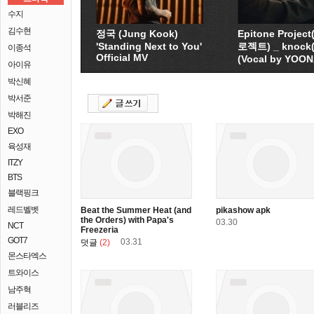
수지
김수현
정국 (Jung Kook)
Epitone Proje
'Standing Next to You'
로젝트) _ knock
이종석
Official MV
(Vocal by YOO
아이유
박신혜
박서준
박해진
EXO
육성재
ITZY
BTS
블랙핑크
레드벨벳
Beat the Summer Heat (and
pikashow apk
the Orders) with Papa's
03.30
NCT
Freezeria
GOT7
03.31
덧글
(2)
몬스타엑스
트와이스
남주혁
러블리즈