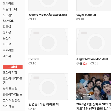
오마이걸
이달의 소녀
모모랜드
serwis telefonów warszawa
VoyaFinancial
03.19
03.18
Stray Kids
안효섭
장기용
뉴진스
아이브
르세라핌
에스파
EVERFI
Alight Motion Mod APK
03.16
03.01
덧글
(2)
드라마
오징어 게임
효심이네 각자도
생
낮에 뜨는 달
힘쎈여자 강남순
고려 거란 전쟁
임영웅│아임 히어로 더
2026년 2월 첫째주 SBS 
마이 데몬
가요’ 1위 (무대 출연 없이)
02.18