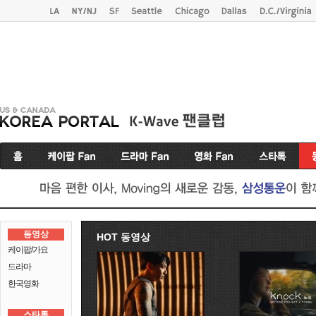
동영상
HOT 동영상
케이팝/가요
드라마
한국영화
스타톡