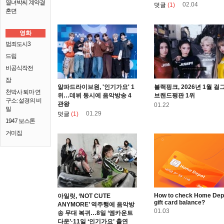
열녀박씨 계약결
02.04
덧글
(1)
혼뎐
영화
범죄도시3
드림
비공식작전
잠
알파드라이브원, '인기가요' 1
블랙핑크, 2026년 1월 걸
천박사 퇴마 연
위…데뷔 동시에 음악방송 4
브랜드평판 1위
구소: 설경의 비
관왕
01.22
밀
01.29
덧글
(1)
1947 보스톤
거미집
How to check Home Dep
아일릿, ‘NOT CUTE
gift card balance?
ANYMORE’ 역주행에 음악방
01.03
송 무대 복귀…8일 ‘엠카운트
다운’·11일 ‘인기가요’ 출연