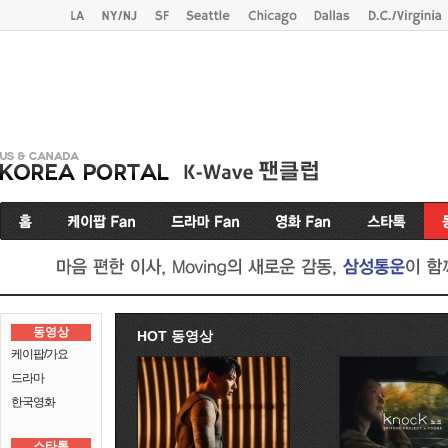
동영상
HOT 동영상
케이팝/가요
드라마
한국영화
스타톡