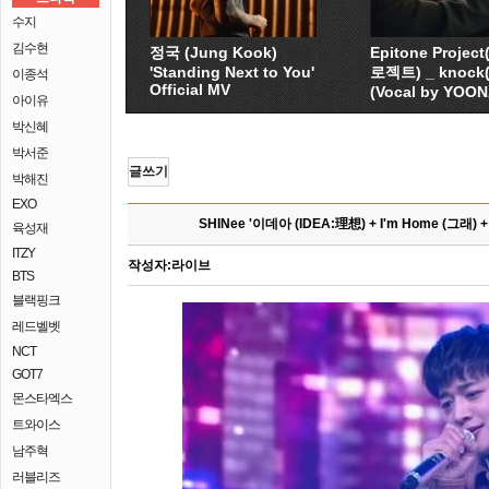
수지
김수현
정국 (Jung Kook)
Epitone Proje
'Standing Next to You'
로젝트) _ knock
이종석
Official MV
(Vocal by YOO
아이유
박신혜
박서준
글쓰기
박해진
EXO
SHINee '이데아 (IDEA:理想) + I'm Home (그래) + 
육성재
ITZY
작성자:
라이브
BTS
블랙핑크
레드벨벳
NCT
GOT7
몬스타엑스
트와이스
남주혁
러블리즈