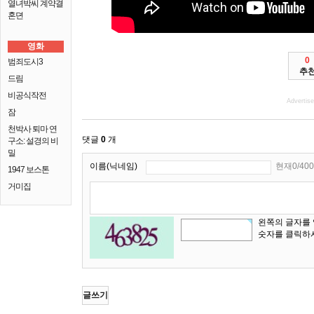
열녀박씨 계약결
혼뎐
영화
0
범죄도시3
추
드림
비공식작전
Advertis
잠
천박사 퇴마 연
댓글
0
개
구소: 설경의 비
밀
이름(닉네임)
현재0/400
1947 보스톤
거미집
왼쪽의 글자를
숫자를 클릭하
글쓰기