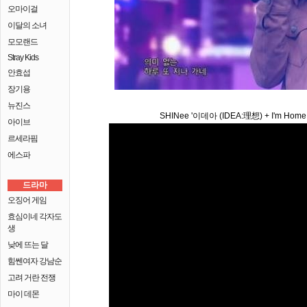
오마이걸
이달의 소녀
모모랜드
Stray Kids
안효섭
장기용
뉴진스
SHINee '이데아 (IDEA:理想) + I'm Home
아이브
르세라핌
에스파
드라마
오징어 게임
효심이네 각자도
생
낮에 뜨는 달
힘쎈여자 강남순
고려 거란 전쟁
마이 데몬