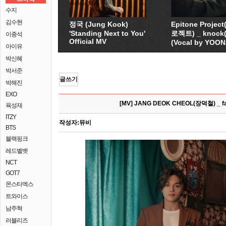
수지
김수현
정국 (Jung Kook)
Epitone Proje
'Standing Next to You'
로젝트) _ knock
이종석
Official MV
(Vocal by YOO
아이유
박신혜
박서준
글쓰기
박해진
EXO
[MV] JANG DEOK CHEOL(장덕철) _ fa
육성재
ITZY
작성자:
뮤비
BTS
블랙핑크
레드벨벳
NCT
GOT7
몬스타엑스
트와이스
남주혁
러블리즈