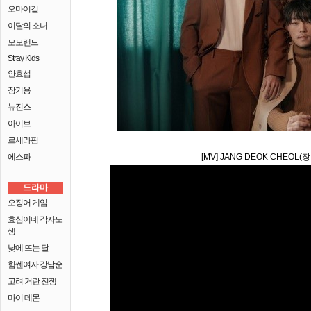
오마이걸
이달의 소녀
모모랜드
Stray Kids
안효섭
장기용
뉴진스
아이브
르세라핌
에스파
[MV] JANG DEOK CHEOL(장덕
드라마
오징어 게임
효심이네 각자도
생
낮에 뜨는 달
힘쎈여자 강남순
고려 거란 전쟁
마이 데몬