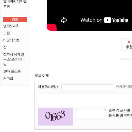
열녀박씨 계약결
혼뎐
영화
범죄도시3
드림
비공식작전
0
추
잠
천박사 퇴마 연
구소: 설경의 비
Advertis
밀
1947 보스톤
댓글
0
개
거미집
이름(닉네임)
현재0/400
왼쪽의 글자를
숫자를 클릭하