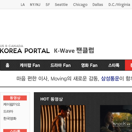
동영상
HOT 동영상
케이팝/가요
드라마
한국영화
스타톡