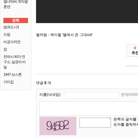
열녀박씨 계약결
혼뎐
영화
범죄도시3
드림
별처럼 - 케이윌 '별에서 온 그대ost'
비공식작전
0
잠
추
천박사 퇴마 연
구소: 설경의 비
Advertis
밀
1947 보스톤
거미집
댓글
0
개
이름(닉네임)
현재0/400
왼쪽의 글자를
숫자를 클릭하