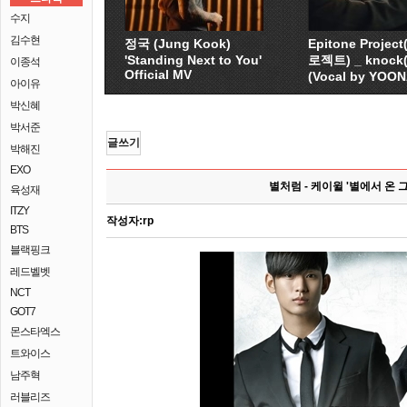
수지
김수현
정국 (Jung Kook)
Epitone Proje
'Standing Next to You'
로젝트) _ knock
이종석
Official MV
(Vocal by YOO
아이유
박신혜
박서준
글쓰기
박해진
EXO
별처럼 - 케이윌 '별에서 온 그
육성재
ITZY
작성자:
rp
BTS
블랙핑크
레드벨벳
NCT
GOT7
몬스타엑스
트와이스
남주혁
러블리즈