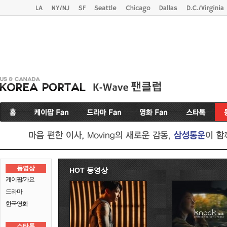
동영상
HOT 동영상
케이팝/가요
드라마
한국영화
스타톡