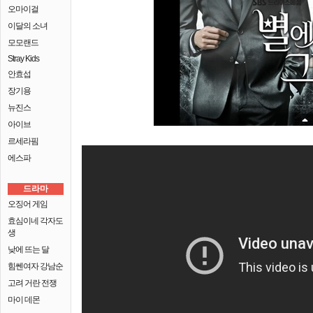
오마이걸
이달의 소녀
모모랜드
Stray Kids
안효섭
장기용
뉴진스
아이브
르세라핌
에스파
드라마
오징어 게임
효심이네 각자도
생
낮에 뜨는 달
힘쎈여자 강남순
고려 거란 전쟁
마이 데몬