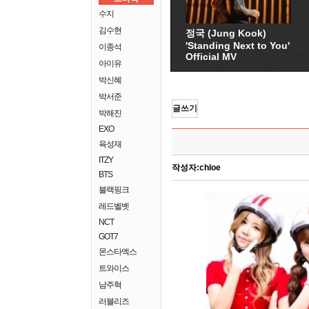
수지
김수현
정국 (Jung Kook)
'Standing Next to You'
이종석
Official MV
아이유
박신혜
박서준
글쓰기
박해진
EXO
육성재
ITZY
작성자:
chloe
BTS
블랙핑크
레드벨벳
NCT
GOT7
몬스타엑스
트와이스
남주혁
러블리즈