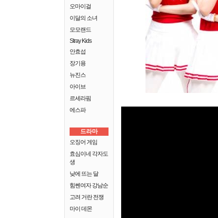
오마이걸
이달의 소녀
모모랜드
Stray Kids
안효섭
장기용
뉴진스
아이브
르세라핌
에스파
드라마
오징어 게임
효심이네 각자도
생
낮에 뜨는 달
힘쎈여자 강남순
고려 거란 전쟁
마이 데몬