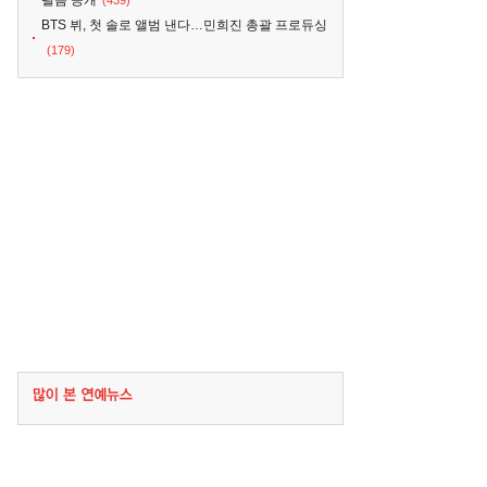
필름 공개
(439)
BTS 뷔, 첫 솔로 앨범 낸다…민희진 총괄 프로듀싱
(179)