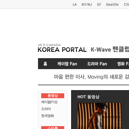
동영상
HOT 동영상
케이팝/가요
드라마
한국영화
스타톡