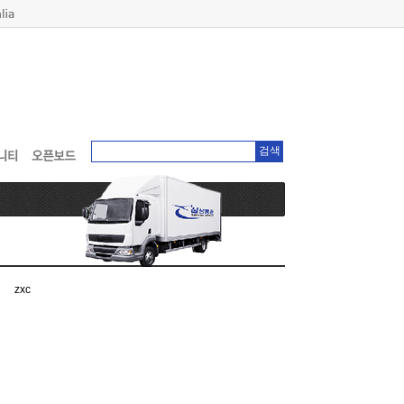
검색
zxc