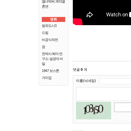
열녀박씨 계약결
혼뎐
영화
범죄도시3
드림
비공식작전
잠
천박사 퇴마 연
구소: 설경의 비
밀
댓글
0
개
1947 보스톤
거미집
이름(닉네임)