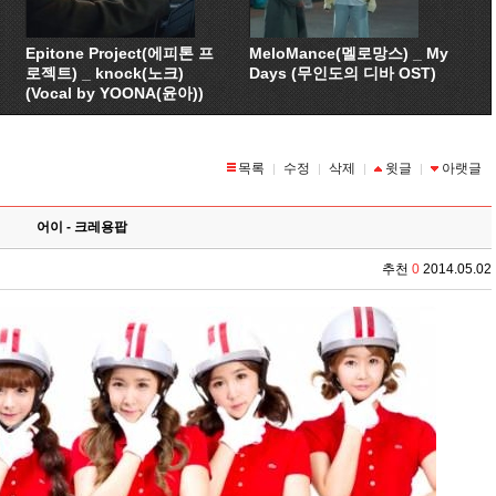
Epitone Project(에피톤 프
MeloMance(멜로망스) _ My
로젝트) _ knock(노크)
Days (무인도의 디바 OST)
(Vocal by YOONA(윤아))
목록
수정
삭제
윗글
아랫글
|
|
|
|
어이 - 크레용팝
추천
0
2014.05.02