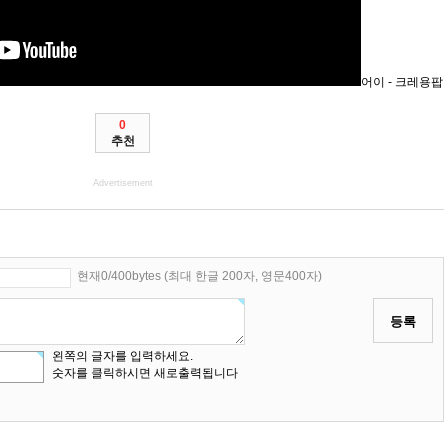
어이 - 크레용팝
0
추천
Advertisement
현재0/400bytes (최대 한글 200자, 영문400자)
등록
왼쪽의 글자를 입력하세요.
숫자를 클릭하시면 새로출력됩니다