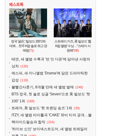
정국 '골든', '빌보드 200' 2위
스트레이 키즈, 美 빌보드 '톱
데뷔…첫주 K팝 솔로 최고 판
K팝 앨범' 수상…"스테이 사
매량
(71)
랑해"
(46)
태연, 새 앨범 수록곡 '번 잇 다운'에 담아낸 사랑의
상처
(130)
에스파, 새 미니앨범 'Drama'에 담은 드라마틱한
감성
(118)
볼빨간사춘기, 8개월 만에 새 앨범 발매
(248)
BTS 정국, 첫 솔로 싱글 'Seven'으로 美 빌보드 '핫
100' 1위
(168)
트레저, 美 빌보드 '핫 트렌딩 송즈' 1위
(39)
ITZY, 새 앨범 타이틀곡 'CAKE' 뮤비 티저 공개…블
랙아이드필승과 합작
(154)
'하이브 신인' 보이넥스트도어, 새 앨범 트레일러