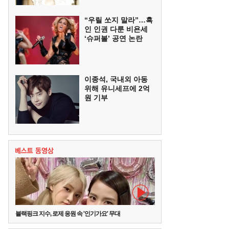
“우릴 쏘지 말라”…흑
인 인권 다룬 비욘세
‘슈퍼볼’ 공연 논란
이종석, 국내외 아동
위해 유니세프에 2억
원 기부
블랙핑크 지수, 로제 응원 속 '인기가요' 무대