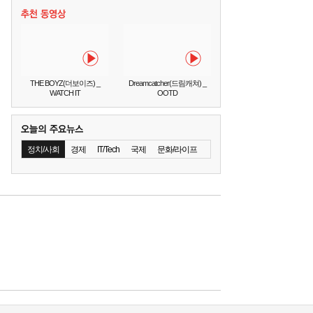
THE BOYZ(더보이즈) _
Dreamcatcher(드림캐쳐) _
WATCH IT
OOTD
정치/사회
경제
IT/Tech
국제
문화/라이프