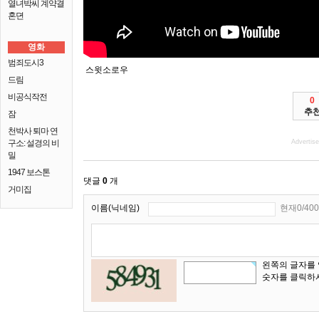
열녀박씨 계약결
혼뎐
영화
범죄도시3
스윗소로우
드림
비공식작전
0
추
잠
천박사 퇴마 연
구소: 설경의 비
Advertis
밀
1947 보스톤
댓글
0
개
거미집
이름(닉네임)
현재0/400
왼쪽의 글자를
숫자를 클릭하