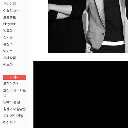
오마이걸
이달의 소녀
모모랜드
Stray Kids
안효섭
장기용
뉴진스
아이브
르세라핌
에스파
드라마
오징어 게임
효심이네 각자도
생
낮에 뜨는 달
힘쎈여자 강남순
고려 거란 전쟁
마이 데몬