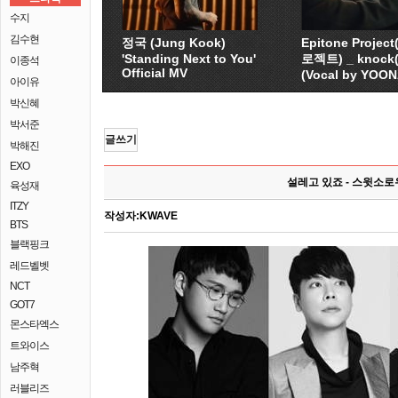
수지
김수현
정국 (Jung Kook)
Epitone Proje
'Standing Next to You'
로젝트) _ knock
이종석
Official MV
(Vocal by YOO
아이유
박신혜
박서준
글쓰기
박해진
EXO
설레고 있죠 - 스윗소로
육성재
ITZY
작성자:
KWAVE
BTS
블랙핑크
레드벨벳
NCT
GOT7
몬스타엑스
트와이스
남주혁
러블리즈