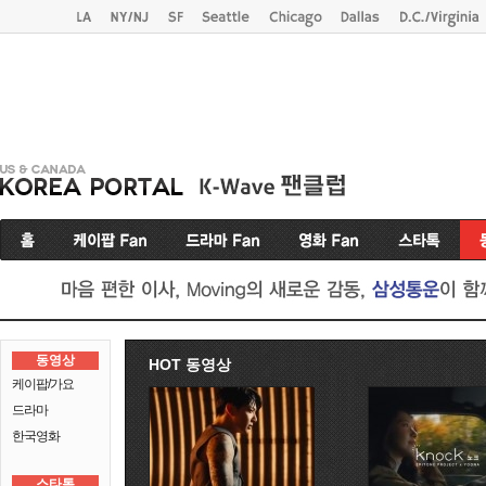
동영상
HOT 동영상
케이팝/가요
드라마
한국영화
스타톡