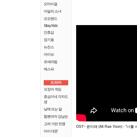
오마이걸
이달의 소녀
모모랜드
Stray Kids
안효섭
장기용
뉴진스
아이브
르세라핌
에스파
드라마
오징어 게임
효심이네 각자도
생
낮에 뜨는 달
힘쎈여자 강남순
고려 거란 전쟁
OST~ 윤미래 (Mi Rae Yoon) - "너를
마이 데몬