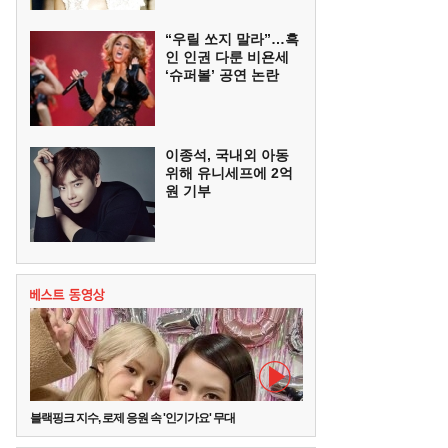
“우릴 쏘지 말라”…흑
인 인권 다룬 비욘세
‘슈퍼볼’ 공연 논란
이종석, 국내외 아동
위해 유니세프에 2억
원 기부
블랙핑크 지수, 로제 응원 속 '인기가요' 무대