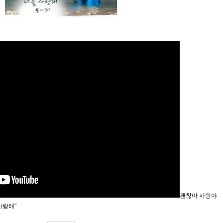
괜찮아 사랑야
 사랑해"