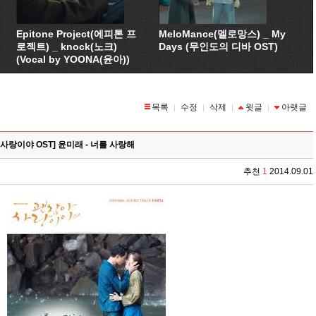
Epitone Project(에피톤 프
MeloMance(멜로망스) _ My
로젝트) _ knock(노크)
Days (무인도의 디바 OST)
(Vocal by YOONA(윤아))
목록
수정
삭제
윗글
아랫글
|
|
|
|
사랑이야 OST] 윤미래 - 너를 사랑해
추천
1
2014.09.01