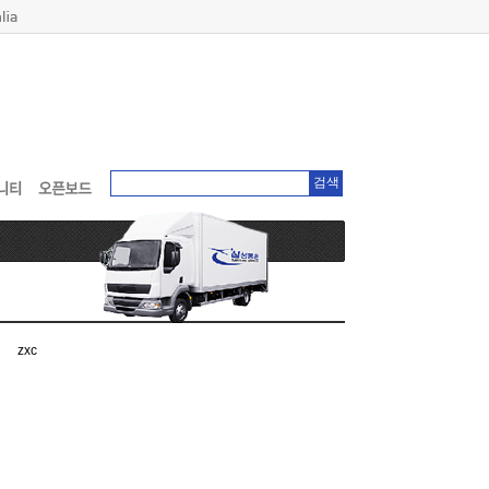
검색
zxc