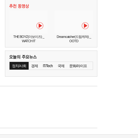
THE BOYZ(더보이즈) _
Dreamcatcher(드림캐쳐) _
WATCH IT
OOTD
정치/사회
경제
IT/Tech
국제
문화/라이프