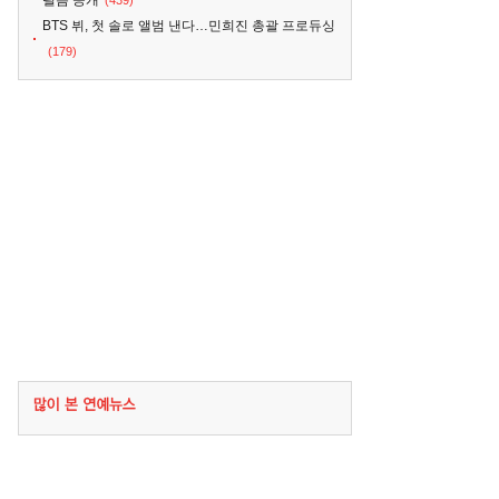
필름 공개
(439)
BTS 뷔, 첫 솔로 앨범 낸다…민희진 총괄 프로듀싱
(179)