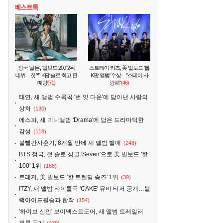
정국 '골든', '빌보드 200' 2위
스트레이 키즈, 美 빌보드 '톱
데뷔…첫주 K팝 솔로 최고 판
K팝 앨범' 수상…"스테이 사
매량
(71)
랑해"
(46)
태연, 새 앨범 수록곡 '번 잇 다운'에 담아낸 사랑의
상처
(130)
에스파, 새 미니앨범 'Drama'에 담은 드라마틱한
감성
(118)
볼빨간사춘기, 8개월 만에 새 앨범 발매
(248)
BTS 정국, 첫 솔로 싱글 'Seven'으로 美 빌보드 '핫
100' 1위
(168)
트레저, 美 빌보드 '핫 트렌딩 송즈' 1위
(39)
ITZY, 새 앨범 타이틀곡 'CAKE' 뮤비 티저 공개…블
랙아이드필승과 합작
(154)
'하이브 신인' 보이넥스트도어, 새 앨범 트레일러