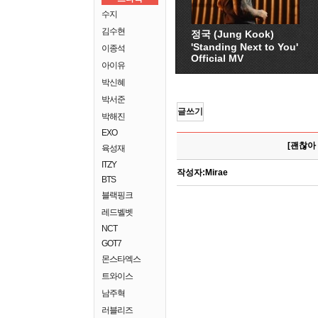
수지
김수현
정국 (Jung Kook)
'Standing Next to You'
이종석
Official MV
아이유
박신혜
박서준
글쓰기
박해진
EXO
[괜찮아 
육성재
ITZY
작성자:
Mirae
BTS
블랙핑크
레드벨벳
NCT
GOT7
몬스타엑스
트와이스
남주혁
러블리즈