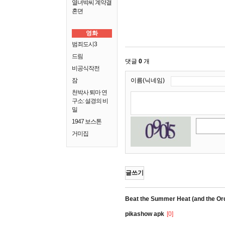
열녀박씨 계약결
혼뎐
영화
범죄도시3
드림
댓글
0
개
비공식작전
잠
이름(닉네임)
천박사 퇴마 연
구소: 설경의 비
밀
1947 보스톤
거미집
글쓰기
Beat the Summer Heat (and the Ord
pikashow apk
[0]