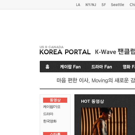
동영상
HOT 동영상
케이팝/가요
드라마
한국영화
스타톡