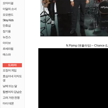
오마이걸
이달의 소녀
모모랜드
Stray Kids
안효섭
장기용
뉴진스
아이브
N.Flying (엔플라잉) – Chance (Lor
르세라핌
에스파
드라마
오징어 게임
효심이네 각자도
생
낮에 뜨는 달
힘쎈여자 강남순
고려 거란 전쟁
마이 데몬