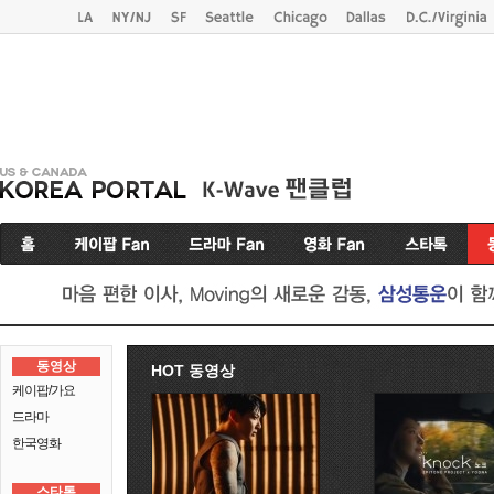
동영상
HOT 동영상
케이팝/가요
드라마
한국영화
스타톡