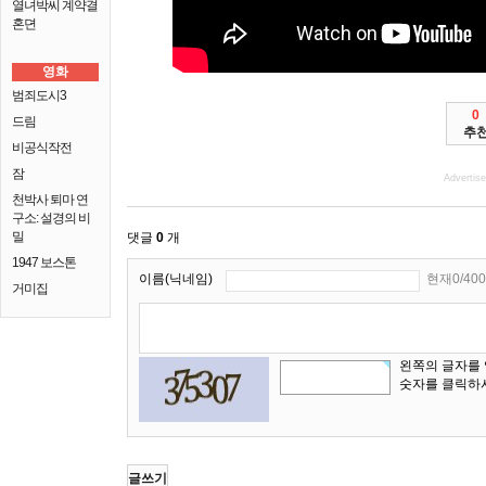
열녀박씨 계약결
혼뎐
영화
범죄도시3
0
드림
추
비공식작전
잠
Advertis
천박사 퇴마 연
구소: 설경의 비
밀
댓글
0
개
1947 보스톤
이름(닉네임)
현재0/400
거미집
왼쪽의 글자를
숫자를 클릭하
글쓰기