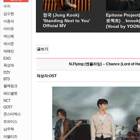
수지
김수현
정국 (Jung Kook)
Epitone Proje
'Standing Next to You'
로젝트) _ knock
이종석
Official MV
(Vocal by YOO
아이유
박신혜
박서준
글쓰기
박해진
EXO
N.Flying (엔플라잉) – Chance (Lord of Her
육성재
ITZY
작성자:
OST
BTS
블랙핑크
레드벨벳
NCT
GOT7
몬스타엑스
트와이스
남주혁
러블리즈