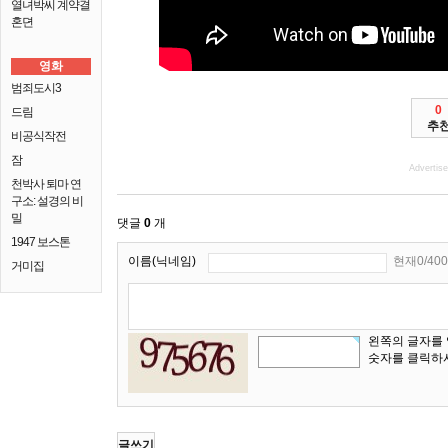
열녀박씨 계약결
혼뎐
영화
범죄도시3
0
드림
추
비공식작전
잠
Advertis
천박사 퇴마 연
구소: 설경의 비
밀
댓글
0
개
1947 보스톤
이름(닉네임)
현재0/400
거미집
왼쪽의 글자를
숫자를 클릭하
글쓰기