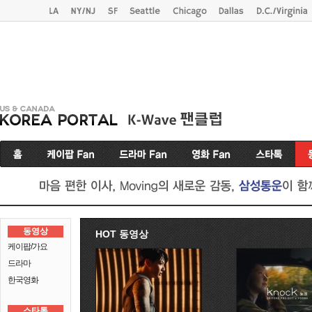
동영상
HOT 동영상
케이팝/가요
드라마
한국영화
스타톡