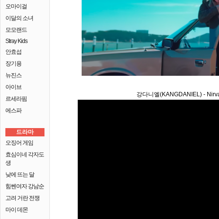
오마이걸
이달의 소녀
모모랜드
Stray Kids
안효섭
장기용
뉴진스
아이브
강다니엘(KANGDANIEL) - Nirvan
르세라핌
에스파
드라마
오징어 게임
효심이네 각자도
생
낮에 뜨는 달
힘쎈여자 강남순
고려 거란 전쟁
마이 데몬