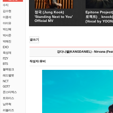
수지
김수현
정국 (Jung Kook)
Epitone Proje
'Standing Next to You'
로젝트) _ knock
이종석
Official MV
(Vocal by YOO
아이유
박신혜
박서준
글쓰기
박해진
EXO
강다니엘(KANGDANIEL) - Nirvana (Feat.
육성재
ITZY
작성자:
뮤비
BTS
블랙핑크
레드벨벳
NCT
GOT7
몬스타엑스
트와이스
남주혁
러블리즈