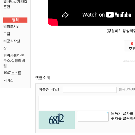
열녀박씨 계약결
혼뎐
영화
범죄도시3
[강철비2: 정상회
드림
비공식작전
0
잠
추
천박사 퇴마 연
구소: 설경의 비
Advertis
밀
1947 보스톤
댓글
0
개
거미집
이름(닉네임)
현재0/400
왼쪽의 글자를
숫자를 클릭하