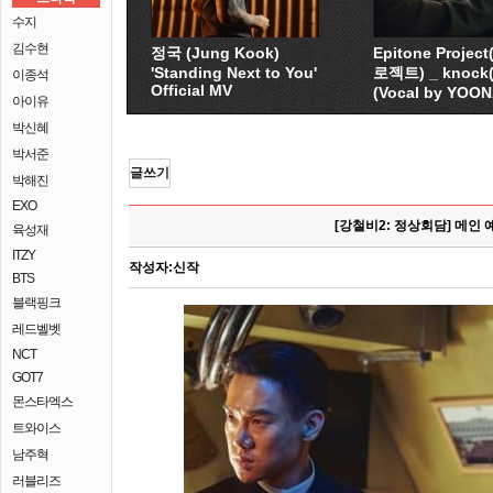
수지
김수현
정국 (Jung Kook)
Epitone Proje
'Standing Next to You'
로젝트) _ knock
이종석
Official MV
(Vocal by YOO
아이유
박신혜
박서준
글쓰기
박해진
EXO
[강철비2: 정상회담] 메인
육성재
ITZY
작성자:
신작
BTS
블랙핑크
레드벨벳
NCT
GOT7
몬스타엑스
트와이스
남주혁
러블리즈