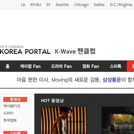
동영상
HOT 동영상
케이팝/가요
드라마
한국영화
스타톡