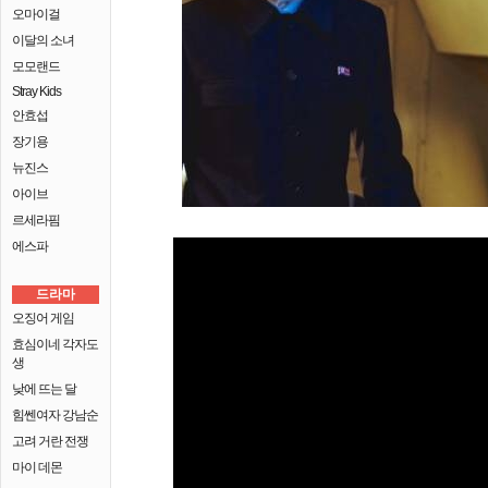
오마이걸
이달의 소녀
모모랜드
Stray Kids
안효섭
장기용
뉴진스
아이브
르세라핌
에스파
드라마
오징어 게임
효심이네 각자도
생
낮에 뜨는 달
힘쎈여자 강남순
고려 거란 전쟁
마이 데몬