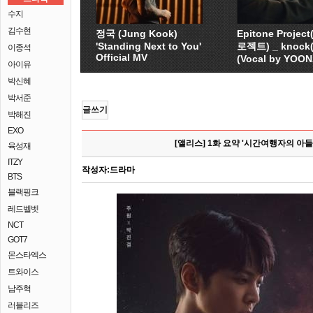
수지
김수현
정국 (Jung Kook)
Epitone Proje
'Standing Next to You'
로젝트) _ knock
이종석
Official MV
(Vocal by YOO
아이유
박신혜
박서준
글쓰기
박해진
EXO
[앨리스] 1화 요약 '시간여행자의 아들
육성재
ITZY
작성자:
드라마
BTS
블랙핑크
레드벨벳
NCT
GOT7
몬스타엑스
트와이스
남주혁
러블리즈