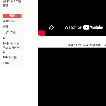
열녀박씨 계약결
혼뎐
영화
범죄도시3
드림
비공식작전
잠
천박사 퇴마 연
[앨리스] 2화 요약 '하나둘씩 
구소: 설경의 비
밀
1947 보스톤
거미집