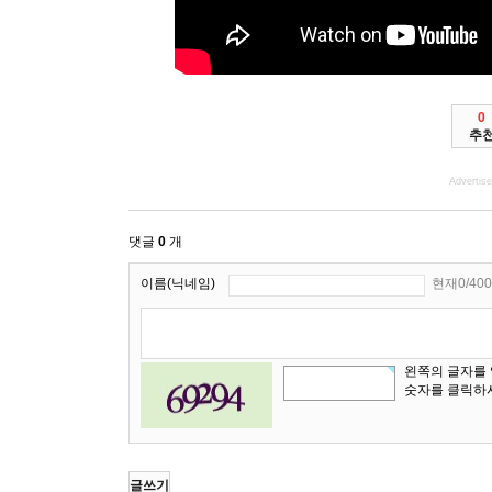
0
추
Advertis
댓글
0
개
이름(닉네임)
현재0/400
왼쪽의 글자를
숫자를 클릭하
글쓰기