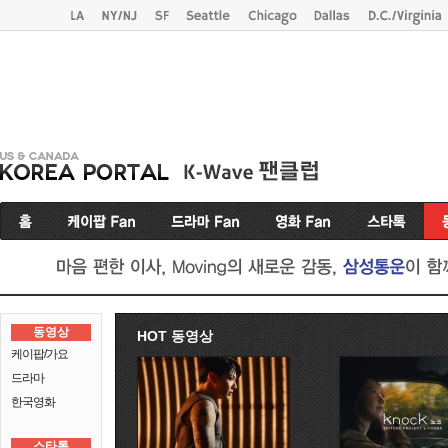
동영상
HOT 동영상
케이팝/가요
드라마
한국영화
스타톡