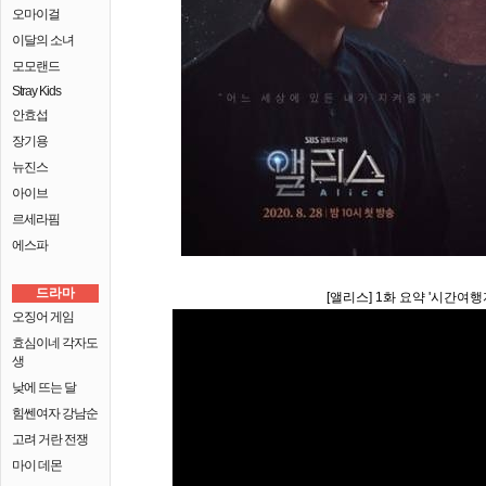
오마이걸
이달의 소녀
모모랜드
Stray Kids
안효섭
장기용
뉴진스
아이브
르세라핌
에스파
드라마
[앨리스] 1화 요약 '시간여
오징어 게임
효심이네 각자도
생
낮에 뜨는 달
힘쎈여자 강남순
고려 거란 전쟁
마이 데몬